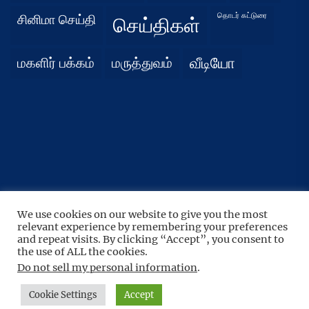
தொடர் கட்டுரை
சினிமா செய்தி
செய்திகள்
மகளிர் பக்கம்
மருத்துவம்
வீடியோ
We use cookies on our website to give you the most
UP
↑
relevant experience by remembering your preferences
Copyright © 2026
நிதர்சனம்.
All rights reserved.
and repeat visits. By clicking “Accept”, you consent to
the use of ALL the cookies.
Theme: BoundlessNews By
Themeinwp.
Powered by
WordPress.
Do not sell my personal information
.
Cookie Settings
Accept
Home
Privacy
Athirady