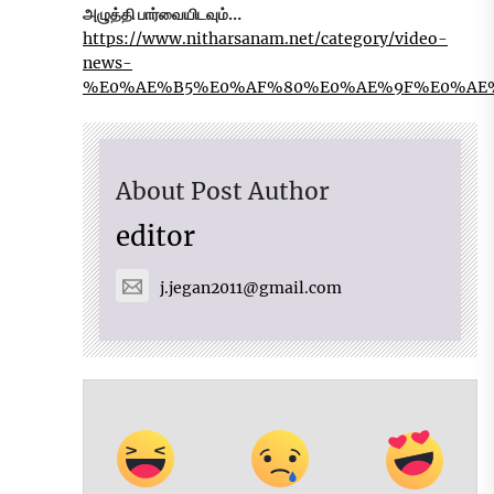
அழுத்தி பார்வையிடவும்…
https://www.nitharsanam.net/category/video-
news-
%E0%AE%B5%E0%AF%80%E0%AE%9F%E0%AE
About Post Author
editor
j.jegan2011@gmail.com