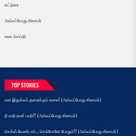
கட்டுரை
அவ்வப்போது கிளாமர்
உலக செய்தி
TOP STORIES
மன இறுக்கம் குறைக்கும் கலை! (அவ்வப்போது கிளாமர்)
நீ பாதி நான் பாதி!! (அவ்வப்போது கிளாமர்)
செக்ஸ் வேண்டாம்… செல்போனே போதும்!! (அவ்வப்போது கிளாமர்)