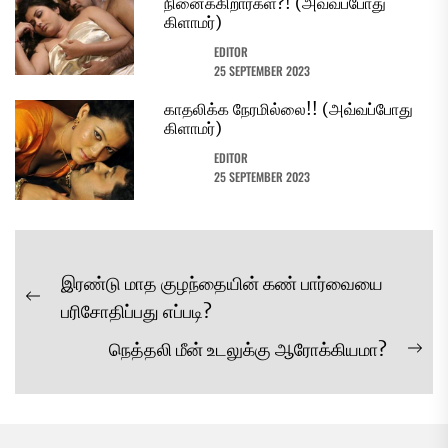
நினைக்கிறார்கள்?! (அவ்வப்போது
கிளாமர்)
EDITOR
25 SEPTEMBER 2023
காதலிக்க நேரமில்லை!! (அவ்வப்போது
கிளாமர்)
EDITOR
25 SEPTEMBER 2023
Post
இரண்டு மாத குழந்தையின் கண் பார்வையை
navigation
Previous
பரிசோதிப்பது எப்படி?
post:
நெத்தலி மீன் உடலுக்கு ஆரோக்கியமா?
Ne
pos