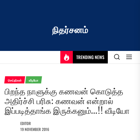
Skip
to
the
content
நிதர்சனம்
TRENDING NEWS
செய்திகள்
வீடியோ
பிறந்த நாளுக்கு கணவன் கொடுத்த
அதிர்ச்சி பரிசு: கணவன் என்றால்
இப்படித்தாங்க இருக்கனும்…!! வீடியோ
EDITOR
19 NOVEMBER 2016