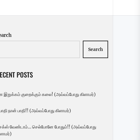
கிளாமர்)
25 SEPTEMBER 2023
earch
Search
மூளைக்கு புத்துணர்ச்சி தரும் துளசி!!
(மருத்துவம்)
ECENT POSTS
22 SEPTEMBER 2023
ன இறுக்கம் குறைக்கும் கலை! (அவ்வப்போது கிளாமர்)
 பாதி நான் பாதி!! (அவ்வப்போது கிளாமர்)
ெக்ஸ் வேண்டாம்… செல்போனே போதும்!! (அவ்வப்போது
ளாமர்)