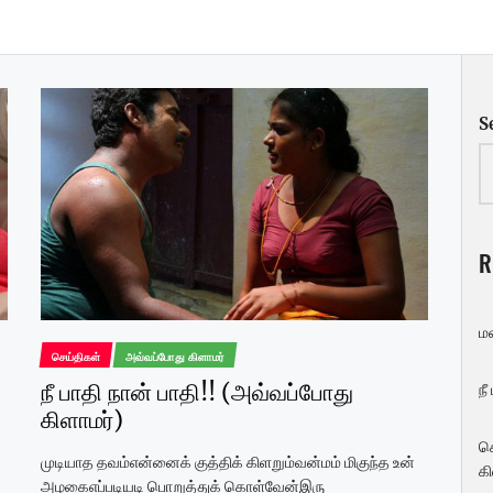
S
6
R
ம
செய்திகள்
அவ்வப்போது கிளாமர்
7
நீ பாதி நான் பாதி!! (அவ்வப்போது
நீ
கிளாமர்)
ச
முடியாத தவம்என்னைக் குத்திக் கிளறும்வன்மம் மிகுந்த உன்
கி
அழகைஎப்படியடி பொறுத்துக் கொள்வேன்இரு