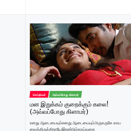
செய்திகள்
அவ்வப்போது கிளாமர்
மன இறுக்கம் குறைக்கும் கலை!
(அவ்வப்போது கிளாமர்)
உனது ஆடையையும்எனது ஆடையையும்அருகருகே காய
வைத்திருக்கிறாயேஇரண்டும்காய்வதை