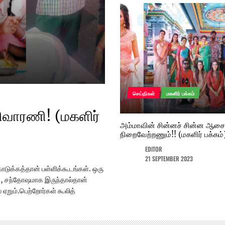
11
செய்திகள்
மகளிர் பக்கம்
ிவாரணி! (மகளிர்
அம்மாவின் சின்னச் சின்ன ஆ
நிறைவேற்றணும்!! (மகளிர் பக்கம்
12
EDITOR
21 SEPTEMBER 2023
டுக்கத்தான் பள்ளிக்கூடங்கள். ஒரு
, சந்தோஷமாக இருந்தால்தான்
் ஏறும்.பெற்றோர்கள் கூலித்