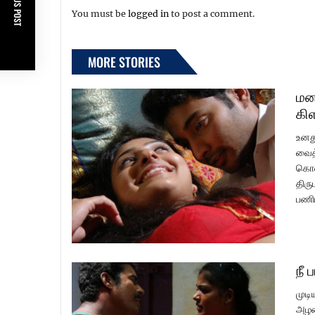
PREVIOUS POST
You must be
logged in
to post a comment.
MORE STORIES
மன
கி
உனத
வைத்
கொண்
திரு
பணிப
நீ 
முடி
அழக