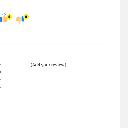
0
0
%
(Add your review)
%
%
%
%