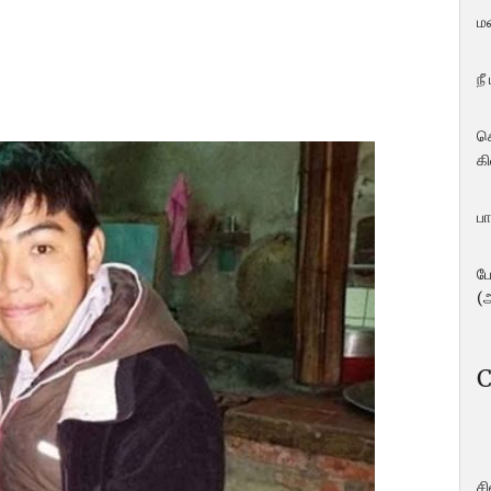
ம
நீ
ச
கி
பா
ப
(
C
ச