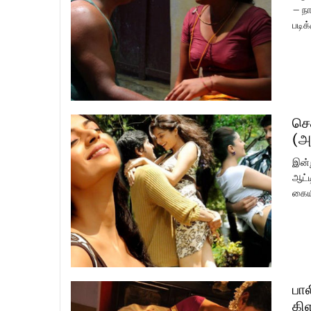
– நா
படிக
செ
(அ
இன்
ஆட்ட
கையி
பால
கி