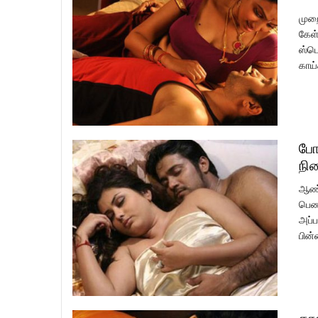
முறை
கேள்
ஸ்பெ
காய்
போ
நி
ஆண்க
பெண்
அப்ப
பின்