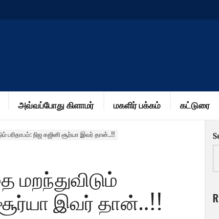
அவ்வப்போது கிளாமர்
மகளிர் பக்கம்
கட்டுரை
ும் பரிதாபம்: நிஜ கஜினி சூர்யா இவர் தான்..!!
S
ை மறந்துவிடும்
R
சூர்யா இவர் தான்..!!