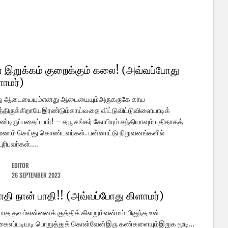
 இறுக்கம் குறைக்கும் கலை! (அவ்வப்போது
ளாமர்)
ு ஆடையையும்எனது ஆடையையும்அருகருகே காய
திருக்கிறாயேஇரண்டும்காய்வதை விட்டுவிட்டுவிளையாடிக்
டிருப்பதைப் பார்! – தபூ சங்கர் கோபியும் சந்தியாவும் புதிதாகத்
மணம் செய்து கொண்டவர்கள். பன்னாட்டு நிறுவனங்களில்
ுரிபவர்கள்....
EDITOR
26 SEPTEMBER 2023
பாதி நான் பாதி!! (அவ்வப்போது கிளாமர்)
யாத தவம்என்னைக் குத்திக் கிளறும்வன்மம் மிகுந்த உன்
ைஎப்படியடி பொறுத்துக் கொள்வேன்இரு கண்களையும்இறுக மூடி…