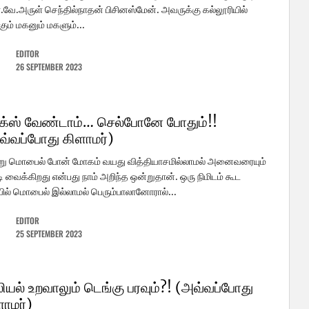
.வே.அருள் செந்தில்நாதன் பிசினஸ்மேன். அவருக்கு கல்லூரியில்
்கும் மகனும் மகளும்...
EDITOR
26 SEPTEMBER 2023
க்ஸ் வேண்டாம்… செல்போனே போதும்!!
வ்வப்போது கிளாமர்)
று மொபைல் போன் மோகம் வயது வித்தியாசமில்லாமல் அனைவரையும்
ி வைக்கிறது என்பது நாம் அறிந்த ஒன்றுதான். ஒரு நிமிடம் கூட
ல் மொபைல் இல்லாமல் பெரும்பாலானோரால்...
EDITOR
25 SEPTEMBER 2023
ியல் உறவாலும் டெங்கு பரவும்?! (அவ்வப்போது
ளாமர்)