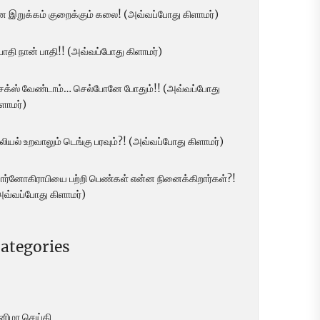
ன இறுக்கம் குறைக்கும் கலை! (அவ்வப்போது கிளாமர்)
 பாதி நான் பாதி!! (அவ்வப்போது கிளாமர்)
ெக்ஸ் வேண்டாம்… செல்போனே போதும்!! (அவ்வப்போது
ளாமர்)
லியல் உறவாலும் டெங்கு பரவும்?! (அவ்வப்போது கிளாமர்)
ோர்னோகிராபியை பற்றி பெண்கள் என்ன நினைக்கிறார்கள்?!
அவ்வப்போது கிளாமர்)
ategories
ினிமா செய்தி