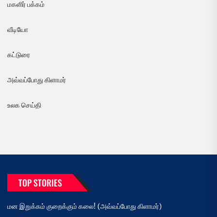
மகளிர் பக்கம்
வீடியோ
கட்டுரை
அவ்வப்போது கிளாமர்
உலக செய்தி
TOP STORIES
மன இறுக்கம் குறைக்கும் கலை! (அவ்வப்போது கிளாமர்)