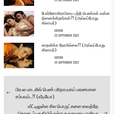
போர்னோகிராபியை பற்றி பெண்கள் என்ன
நினைக்கிறார்கள்?! (அவ்வப்போது
கிளாமர்)
EDITOR
25 SEPTEMBER 2023
காதலிக்க நேரமில்லை!! (அவ்வப்போது
கிளாமர்)
EDITOR
25 SEPTEMBER 2023
Post
பிரபல மாடலிங் பெண் பரிதாபமாய் மரணமான
navigation
Previous
சம்பவம்..!! (வீடியோ)
post:
வீட்டிலுள்ள சில பொருட்களை வைத்தே
தொடைப்பகுதியில் உள்ள கருமையை ஈஸியா