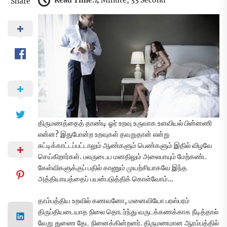
Read Time:
4 Minute, 33 Second
Share
திருமணத்தைத் தாண்டி ஓர் உறவு உருவாக உளவியல் பின்னணி
என்ன? இதுபோன்ற உறவுகள் தவறுதான் என்று
சுட்டிக்காட்டப்பட்டாலும் ஆண்களும் பெண்களும் இதில் விழவே
செய்கிறார்கள். பலருடைய மனதிலும் அலைபாயும் மேற்கண்ட
கேள்விகளுக்குப் பதில் காணும் முயற்சியாகவே இந்த
அத்தியாயத்தைப் பயன்படுத்திக் கொள்வோம்…
தாம்பத்திய உறவில் கணவனோ, மனைவியோ பரஸ்பரம்
திருப்தியடையாத நிலை தொடர்ந்து வருடக்கணக்காக நீடித்தால்
வேறு துணை தேட நினைக்கின்றனர். திருமணமான ஆரம்பத்தில்