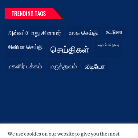
TRENDING TAGS
கட்டுரை
அவ்வப்போது கிளாமர்
உலக செய்தி
தொடர் கட்டுரை
சினிமா செய்தி
செய்திகள்
மகளிர் பக்கம்
மருத்துவம்
வீடியோ
We use cookies on our website to give you the most
UP
↑