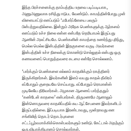
இந்த பிரச்சனைக்கு தாம்பத்திய உறவை படிப்படியாக,
அணுஅணுவாக ரசித்து ஈடுபட வேண்டும். காமத்தின்போது முன்
விளையாட்டு எனப்படும் ‘ஃபோர்ப்ளேயை பலரும்
பின்பற்றுவதில்லை. இன்றும் அநேக பெண்களுக்கு ஆர்கஸம்
எனப்படும் உச்ச நிலை என்ன என்பதே தெரியாமல் இருப்பது
ஆணின் அலட்சியமே. பெண்களின் காமத்தை உணர்ந்து புரிந்து,
மெல்ல மெல்ல இன்பத்தின் இறகுகளை வருடி அவர்களை
இன்பத்தின் உச்ச நிலைக்கு கொண்டு செல்லுதல் என்பது ஒரு
கணவனைப் பொறுத்தவரை கடமை என்றே சொல்லலாம்.
‘பார்க்கும் பெண்களை எல்லாம் காதலிக்கும் ரகத்தினர்
இருக்கிறார்கள். இவர்களின் இளம் வயது காதல் தீவிரம்
எப்போதும் குறையவே செய்யாது. எப்போதும் ரொமான்ஸ்
மூடிலேயே திரிவார்கள். அழகான ஆணைப் பார்த்ததும்
‘கண்டேன் காதலை’ என்பார்கள். திருமணமே ஆனாலும்
இன்னொருவரை காதலிப்பதில் சுய ஆட்சேபணை இவர்களிடம்
இருப்பதில்லை. இப்படியாக இரண்டாவது, மூன்றாவது என
சங்கிலித் தொடர் தொடர்புகளை
சட்டப்பூர்வமாக்கிக்கொள்பவர்களும் உண்டு. கேட்டால் அதற்கும்
ஒரு வியாக்கியானம் சொல்வார்கள்.