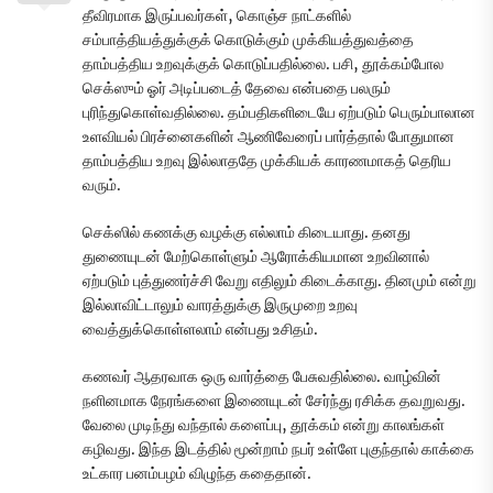
தீவிரமாக இருப்பவர்கள், கொஞ்ச நாட்களில்
சம்பாத்தியத்துக்குக் கொடுக்கும் முக்கியத்துவத்தை
தாம்பத்திய உறவுக்குக் கொடுப்பதில்லை. பசி, தூக்கம்போல
செக்ஸும் ஓர் அடிப்படைத் தேவை என்பதை பலரும்
புரிந்துகொள்வதில்லை. தம்பதிகளிடையே ஏற்படும் பெரும்பாலான
உளவியல் பிரச்னைகளின் ஆணிவேரைப் பார்த்தால் போதுமான
தாம்பத்திய உறவு இல்லாததே முக்கியக் காரணமாகத் தெரிய
வரும்.
செக்ஸில் கணக்கு வழக்கு எல்லாம் கிடையாது. தனது
துணையுடன் மேற்கொள்ளும் ஆரோக்கியமான உறவினால்
ஏற்படும் புத்துணர்ச்சி வேறு எதிலும் கிடைக்காது. தினமும் என்று
இல்லாவிட்டாலும் வாரத்துக்கு இருமுறை உறவு
வைத்துக்கொள்ளலாம் என்பது உசிதம்.
கணவர் ஆதரவாக ஒரு வார்த்தை பேசுவதில்லை. வாழ்வின்
நளினமாக நேரங்களை இணையுடன் சேர்ந்து ரசிக்க தவறுவது.
வேலை முடிந்து வந்தால் களைப்பு, தூக்கம் என்று காலங்கள்
கழிவது. இந்த இடத்தில் மூன்றாம் நபர் உள்ளே புகுந்தால் காக்கை
உட்கார பனம்பழம் விழுந்த கதைதான்.