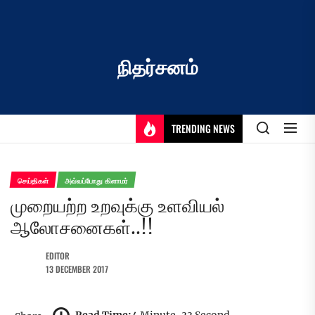
Skip
to
the
content
நிதர்சனம்
TRENDING NEWS
செய்திகள்
அவ்வப்போது கிளாமர்
முறையற்ற உறவுக்கு உளவியல்
ஆலோசனைகள்..!!
EDITOR
13 DECEMBER 2017