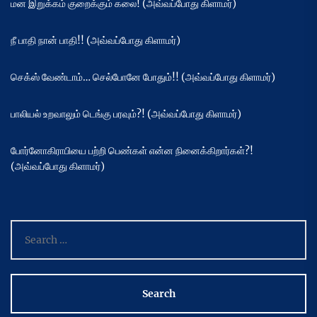
மன இறுக்கம் குறைக்கும் கலை! (அவ்வப்போது கிளாமர்)
நீ பாதி நான் பாதி!! (அவ்வப்போது கிளாமர்)
செக்ஸ் வேண்டாம்… செல்போனே போதும்!! (அவ்வப்போது கிளாமர்)
பாலியல் உறவாலும் டெங்கு பரவும்?! (அவ்வப்போது கிளாமர்)
போர்னோகிராபியை பற்றி பெண்கள் என்ன நினைக்கிறார்கள்?!
(அவ்வப்போது கிளாமர்)
Search
for: