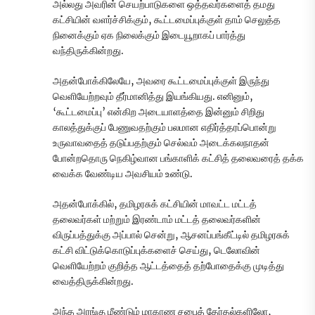
அல்லது அவரின் செயற்பாடுகளை ஒத்தவர்களைத் தமது
கட்சியின் வளர்ச்சிக்கும், கூட்டமைப்புக்குள் தாம் செலுத்த
நினைக்கும் ஏக நிலைக்கும் இடையூறாகப் பார்த்து
வந்திருக்கின்றது.
அதன்போக்கிலேயே, அவரை கூட்டமைப்புக்குள் இருந்து
வெளியேற்றவும் தீர்மானித்து இயங்கியது. எனினும்,
‘கூட்டமைப்பு’ என்கிற அடையாளத்தை இன்னும் சிறிது
காலத்துக்குப் பேணுவதற்கும் பலமான எதிர்த்தரப்பொன்று
உருவாவதைத் தடுப்பதற்கும் செல்வம் அடைக்கலநாதன்
போன்றதொரு நெகிழ்வான பங்காளிக் கட்சித் தலைவரைத் தக்க
வைக்க வேண்டிய அவசியம் உண்டு.
அதன்போக்கில், தமிழரசுக் கட்சியின் மாவட்ட மட்டத்
தலைவர்கள் மற்றும் இரண்டாம் மட்டத் தலைவர்களின்
விருப்பத்துக்கு அப்பால் சென்று, ஆசனப்பங்கீட்டில் தமிழரசுக்
கட்சி விட்டுக்கொடுப்புக்களைச் செய்து, டெலோவின்
வெளியேற்றம் குறித்த ஆட்டத்தைத் தற்போதைக்கு முடித்து
வைத்திருக்கின்றது.
அந்த அரங்கு மீண்டும் மாகாண சபைத் தேர்தல்களிலோ,