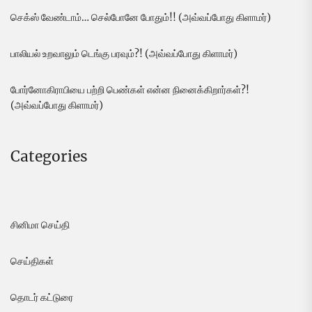
செக்ஸ் வேண்டாம்… செல்போனே போதும்!! (அவ்வப்போது கிளாமர்)
பாலியல் உறவாலும் டெங்கு பரவும்?! (அவ்வப்போது கிளாமர்)
போர்னோகிராபியை பற்றி பெண்கள் என்ன நினைக்கிறார்கள்?!
(அவ்வப்போது கிளாமர்)
Categories
சினிமா செய்தி
செய்திகள்
தொடர் கட்டுரை