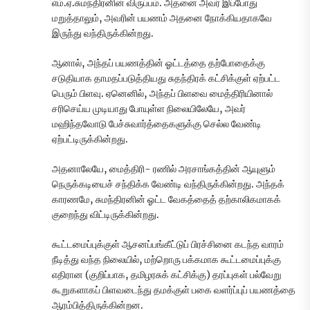
எம்.ஏ.சுமந்திரனின் விருப்பம். அதனை அவர் இப்போது
மறுத்தாலும், அவரின் பயணம் அதனை நோக்கியதாகவே
இருந்து வந்திருக்கின்றது.
ஆனால், அந்தப் பயணத்தின் ஓட்டத்தை தற்போதைக்கு
சடுதியாக தாமதப்படுத்தியது சுதந்திரக் கட்சிக்குள் ஏற்பட்ட
பெரும் பிளவு. ஏனெனில், அந்தப் பிளவை மைத்திரியினால்
சரிசெய்ய முடியாது போயுள்ள நிலையிலேயே, அவர்
மஹிந்தவோடு பேச்சுவார்த்தைகளுக்கு செல்ல வேண்டி
ஏற்பட்டிருக்கின்றது.
அதனாலேயே, மைத்திரி- ரணில் அரசாங்கத்தின் ஆயுளும்
நெருக்கடியைச் சந்திக்க வேண்டி வந்திருக்கின்றது. அந்தக்
காரணமே, சுமந்திரனின் ஓட்ட வேகத்தைத் தற்காலிகமாகக்
குறைந்து விட்டிருக்கின்றது.
கூட்டமைப்புக்குள் ஆசனப்பங்கீட்டுப் பிரச்சினை கடந்த வாரம்
நீடித்து வந்த நிலையில், மற்றொரு பக்கமாக கூட்டமைப்புக்கு
எதிரான (குறிப்பாக, தமிழரசுக் கட்சிக்கு) தரப்புகள் பல்வேறு
கூறுகளாகப் பிளவடைந்து தமக்குள் பகை வளர்ப்புப் பயணத்தை
ஆரம்பித்திருக்கின்றன.