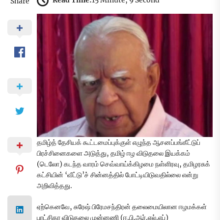
Read Time:
15 Minute, 9 Second
Share
தமிழ்த் தேசியக் கூட்டமைப்புக்குள் எழுந்த ஆசனப்பங்கீட்டுப்
பிரச்சினைகளை அடுத்து, தமிழ் ஈழ விடுதலை இயக்கம்
(டெலோ) கடந்த வாரம் செவ்வாய்க்கிழமை நள்ளிரவு, தமிழரசுக்
கட்சியின் ‘வீட்டு’ச் சின்னத்தில் போட்டியிடுவதில்லை என்று
அறிவித்தது.
ஏற்கெனவே, சுரேஷ் பிரேமசந்திரன் தலைமையிலான ஈழமக்கள்
புரட்சிகர விடுதலை முன்னணி (ஈ.பி.ஆர்.எல்.எப்)