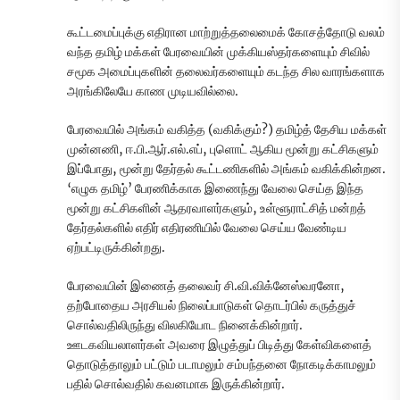
கூட்டமைப்புக்கு எதிரான மாற்றுத்தலைமைக் கோசத்தோடு வலம்
வந்த தமிழ் மக்கள் பேரவையின் முக்கியஸ்தர்களையும் சிவில்
சமூக அமைப்புகளின் தலைவர்களையும் கடந்த சில வாரங்களாக
அரங்கிலேயே காண முடியவில்லை.
பேரவையில் அங்கம் வகித்த (வகிக்கும்?) தமிழ்த் தேசிய மக்கள்
முன்னணி, ஈ.பி.ஆர்.எல்.எப், புளொட் ஆகிய மூன்று கட்சிகளும்
இப்போது, மூன்று தேர்தல் கூட்டணிகளில் அங்கம் வகிக்கின்றன.
‘எழுக தமிழ்’ பேரணிக்காக இணைந்து வேலை செய்த இந்த
மூன்று கட்சிகளின் ஆதரவாளர்களும், உள்ளூராட்சித் மன்றத்
தேர்தல்களில் எதிர் எதிரணியில் வேலை செய்ய வேண்டிய
ஏற்பட்டிருக்கின்றது.
பேரவையின் இணைத் தலைவர் சி.வி.விக்னேஸ்வரனோ,
தற்போதைய அரசியல் நிலைப்பாடுகள் தொடர்பில் கருத்துச்
சொல்வதிலிருந்து விலகியோட நினைக்கின்றார்.
ஊடகவியலாளர்கள் அவரை இழுத்துப் பிடித்து கேள்விகளைத்
தொடுத்தாலும் பட்டும் படாமலும் சம்பந்தனை நோகடிக்காமலும்
பதில் சொல்வதில் கவனமாக இருக்கின்றார்.