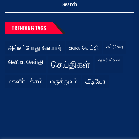
TRENDING TAGS
கட்டுரை
அவ்வப்போது கிளாமர்
உலக செய்தி
தொடர் கட்டுரை
சினிமா செய்தி
செய்திகள்
மகளிர் பக்கம்
மருத்துவம்
வீடியோ