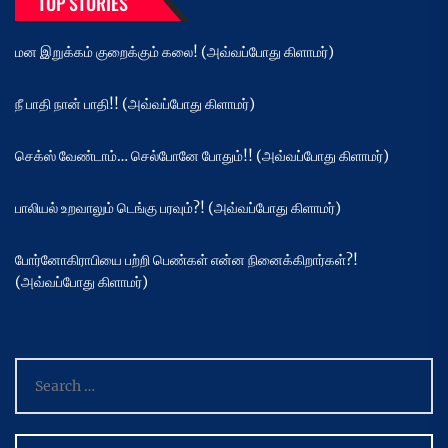
TOP STORIES
மன இறுக்கம் குறைக்கும் கலை! (அவ்வப்போது கிளாமர்)
நீ பாதி நான் பாதி!! (அவ்வப்போது கிளாமர்)
செக்ஸ் வேண்டாம்… செல்போனே போதும்!! (அவ்வப்போது கிளாமர்)
பாலியல் உறவாலும் டெங்கு பரவும்?! (அவ்வப்போது கிளாமர்)
போர்னோகிராபியை பற்றி பெண்கள் என்ன நினைக்கிறார்கள்?!
(அவ்வப்போது கிளாமர்)
Search
for: