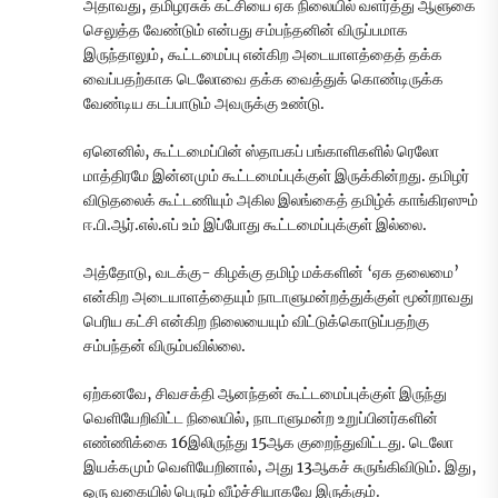
அதாவது, தமிழரசுக் கட்சியை ஏக நிலையில் வளர்த்து ஆளுகை
செலுத்த வேண்டும் என்பது சம்பந்தனின் விருப்பமாக
இருந்தாலும், கூட்டமைப்பு என்கிற அடையாளத்தைத் தக்க
வைப்பதற்காக டெலோவை தக்க வைத்துக் கொண்டிருக்க
வேண்டிய கடப்பாடும் அவருக்கு உண்டு.
ஏனெனில், கூட்டமைப்பின் ஸ்தாபகப் பங்காளிகளில் ரெலோ
மாத்திரமே இன்னமும் கூட்டமைப்புக்குள் இருக்கின்றது. தமிழர்
விடுதலைக் கூட்டணியும் அகில இலங்கைத் தமிழ்க் காங்கிரஸும்
ஈ.பி.ஆர்.எல்.எப் உம் இப்போது கூட்டமைப்புக்குள் இல்லை.
அத்தோடு, வடக்கு- கிழக்கு தமிழ் மக்களின் ‘ஏக தலைமை’
என்கிற அடையாளத்தையும் நாடாளுமன்றத்துக்குள் மூன்றாவது
பெரிய கட்சி என்கிற நிலையையும் விட்டுக்கொடுப்பதற்கு
சம்பந்தன் விரும்பவில்லை.
ஏற்கனவே, சிவசக்தி ஆனந்தன் கூட்டமைப்புக்குள் இருந்து
வெளியேறிவிட்ட நிலையில், நாடாளுமன்ற உறுப்பினர்களின்
எண்ணிக்கை 16இலிருந்து 15ஆக குறைந்துவிட்டது. டெலோ
இயக்கமும் வெளியேறினால், அது 13ஆகச் சுருங்கிவிடும். இது,
ஒரு வகையில் பெரும் வீழ்ச்சியாகவே இருக்கும்.