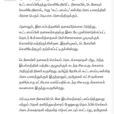
கூட்டமைப்பிலிருந்து வெளியேறிவிட்ட நிலையில், டெலோவும்
வெளியேறினால், அது ‘கூட்டமைப்பு’ என்கிற அடையாளத்தின்
மீதான பெரும் அடியாக அமைந்திருக்கும்.
ஆனாலும், இரா.சம்பந்தனின் தலையீடுகளை அடுத்து,
கூட்டமைப்பின் தலைவர்களுக்கு இடையே முன்னெடுக்கப்பட்ட
தொடர் பேச்சுவார்த்தைகள் பிரச்சினைகளை முடிவுக்குக்
கொண்டு வந்திருக்கின்றன. இதன்மூலம், டெலோவின்
வெளியேற்றமும் தடுக்கப்பட்டிருக்கின்றது.
டெலோவின் தலைவர் செல்வம் அடைக்கலநாதன் மீது, அந்த
இயக்கத்தின் மத்திய குழுவுக்குக் கடந்த சில வருடங்களாக
அதிருப்தி நிலவி வருகிறது. தமிழ்த் தேசியக் கூட்டமைப்பு என்கிற
அடையாளத்துக்குள் இருந்தாலும், தமிழரசுக் கட்சி தன்னை
தனியொரு கட்சியாக வளர்ப்பதில் கடந்த சில வருடங்களாகக்
கவனமாக இருந்து வருகின்றது.
அப்படியான நிலையில் டெலோ இயக்கத்தைப் பலப்படுத்துவது
மற்றும் அதன் தனித்துவத்தைப் பேணுவது தொடர்பில் செல்வம்
அடைக்கலநாதன் எந்தவித ஈடுபாட்டையும் காட்டாது, தமிழரசுக்