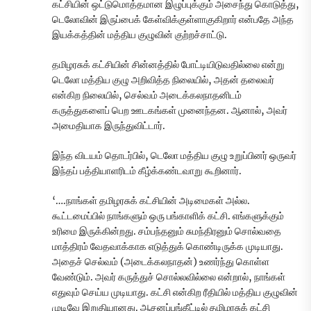
கட்சியின் ஒட்டுமொத்தமான இழுப்புக்கும் அசைந்து கொடுத்து,
டெலோவின் இருப்பைக் கேள்விக்குள்ளாகுகிறார் என்பதே அந்த
இயக்கத்தின் மத்திய குழுவின் குற்றச்சாட்டு.
தமிழரசுக் கட்சியின் சின்னத்தில் போட்டியிடுவதில்லை என்று
டெலோ மத்திய குழு அறிவித்த நிலையில், அதன் தலைவர்
என்கிற நிலையில், செல்வம் அடைக்கலநாதனிடம்
கருத்துகளைப் பெற ஊடகங்கள் முனைந்தன. ஆனால், அவர்
அமைதியாக இருந்துவிட்டார்.
இந்த விடயம் தொடர்பில், டெலோ மத்திய குழு உறுப்பினர் ஒருவர்
இந்தப் பத்தியாளரிடம் கீழ்க்கண்டவாறு கூறினார்.
‘….நாங்கள் தமிழரசுக் கட்சியின் அடிமைகள் அல்ல.
கூட்டமைப்பில் நாங்களும் ஒரு பங்காளிக் கட்சி. எங்களுக்கும்
உரிமை இருக்கின்றது. சம்பந்தனும் சுமந்திரனும் சொல்வதை
மாத்திரம் வேதவாக்காக எடுத்துக் கொண்டிருக்க முடியாது.
அதைச் செல்வம் (அடைக்கலநாதன்) உணர்ந்து கொள்ள
வேண்டும். அவர் கருத்துச் சொல்லவில்லை என்றால், நாங்கள்
எதுவும் செய்ய முடியாது. கட்சி என்கிற ரீதியில் மத்திய குழுவின்
முடிவே இறுதியானது. ஆசனப்பங்கீட்டில் தமிழரசுக் கட்சி