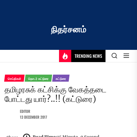
Skip
to
the
content
நிதர்சனம்
TRENDING NEWS
செய்திகள்
தொடர் கட்டுரை
கட்டுரை
தமிழரசுக் கட்சிக்கு வேகத்தடை
போட்டது யார்?..!! (கட்டுரை)
EDITOR
13 DECEMBER 2017