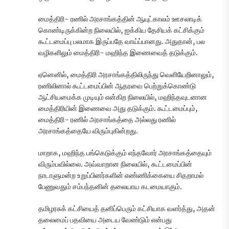
மைத்திரி- ரணில் அரசாங்கத்தின் ஆயுட்காலம் ஊசலாடிக்
கொண்டிருக்கின்ற நிலையில், ஐக்கிய தேசியக் கட்சிக்கும்
கூட்டமைப்பு பலமாக இருப்பதே வாய்ப்பானது. அதுதான், பல
வழிகளிலும் மைத்திரி- மஹிந்த இணைவைத் தடுக்கும்.
ஏனெனில், மைத்திரி அரசாங்கத்திலிருந்து வெளியேறினாலும்,
ரணிலினால் கூட்டமைப்பின் ஆதரவை பெற்றுக்கொண்டு
ஆட்சியமைக்க முடியும் என்கிற நிலையில், மஹிந்தவுடனான
மைத்திரியின் இணைவை அது தடுக்கும். கூட்டமைப்பும்,
மைத்திரி- ரணில் அரசாங்கத்தை அல்லது ரணில்
அரசாங்கத்தையே விரும்புகின்றது.
மாறாக, மஹிந்த பங்கெடுக்கும் எந்தவோர் அரசாங்கத்தையும்
விரும்பவில்லை. அவ்வாறான நிலையில், கூட்டமைப்பின்
நாடாளுமன்ற உறுப்பினர்களின் எண்ணிக்கையை சிதறாமல்
பேணுவதும் சம்பந்தனின் தலையாய கடமையாகும்.
தமிழரசுக் கட்சியைத் தனிப்பெரும் கட்சியாக வளர்த்து, அதன்
தலைமைப் பதவியை அடைய வேண்டும் என்பது