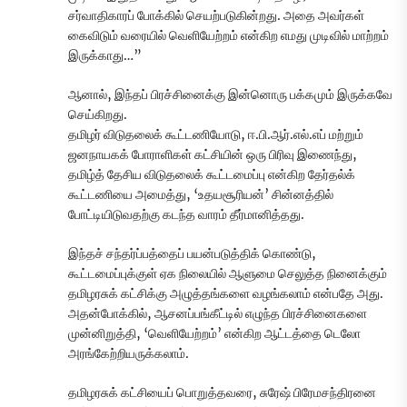
சர்வாதிகாரப் போக்கில் செயற்படுகின்றது. அதை அவர்கள்
கைவிடும் வரையில் வெளியேற்றம் என்கிற எமது முடிவில் மாற்றம்
இருக்காது…”
ஆனால், இந்தப் பிரச்சினைக்கு இன்னொரு பக்கமும் இருக்கவே
செய்கிறது.
தமிழர் விடுதலைக் கூட்டணியோடு, ஈ.பி.ஆர்.எல்.எப் மற்றும்
ஜனநாயகக் போராளிகள் கட்சியின் ஒரு பிரிவு இணைந்து,
தமிழ்த் தேசிய விடுதலைக் கூட்டமைப்பு என்கிற தேர்தல்க்
கூட்டணியை அமைத்து, ‘உதயசூரியன்’ சின்னத்தில்
போட்டியிடுவதற்கு கடந்த வாரம் தீர்மானித்தது.
இந்தச் சந்தர்ப்பத்தைப் பயன்படுத்திக் கொண்டு,
கூட்டமைப்புக்குள் ஏக நிலையில் ஆளுமை செலுத்த நினைக்கும்
தமிழரசுக் கட்சிக்கு அழுத்தங்களை வழங்கலாம் என்பதே அது.
அதன்போக்கில், ஆசனப்பங்கீட்டில் எழுந்த பிரச்சினைகளை
முன்னிறுத்தி, ‘வெளியேற்றம்’ என்கிற ஆட்டத்தை டெலோ
அரங்கேற்றியருக்கலாம்.
தமிழரசுக் கட்சியைப் பொறுத்தவரை, சுரேஷ் பிரேமசந்திரனை