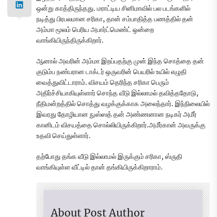
ஒன்று காத்திருந்தது. மராட்டிய சினிமாவில் பல படங்களில்
நடித்து பிரபலமான சரிகா, தான் சம்பாதித்த பணத்தில் தன்
அம்மா மூலம் பெரிய அபார்ட்மெண்ட் ஒன்றை
வாங்கியிருந்திருக்கிறார்.
ஆனால் அவரின் அம்மா இறப்பதற்கு முன் இந்த சொத்தை தன்
குடும்ப நண்பரான டாக்டர் ஒருவரின் பெயரில் உயில் எழுதி
வைத்துவிட்டாராம். விசயம் தெரிந்த சரிகா பெரும்
அதிர்ச்சியாகியுள்ளார் சொந்த வீடு இல்லாமல் தவித்ததோடு,
நீதிமன்றத்தில் சொத்து வழக்குக்காக அலைந்தார். இந்நிலையில்
இவரது தோழியான நுஸ்ஸத் தன் அண்ணனான நடிகர் அமீர்
கானிடம் விசயத்தை சொல்லியிருக்கிறார்.அமீர்கான் அவருக்கு
உதவி செய்துள்ளார்.
தற்போது தங்க வீடு இல்லாமல் இருக்கும் சரிகா, ஸ்ருதி
வாங்கியுள்ள வீட்டில் தான் தங்கியிருக்கிறாராம்.
About Post Author