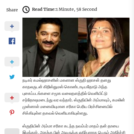
Read Time:
1 Minute, 58 Second
Share
நடிகர் கமல்ஹாசனின் மகளான ஸ்ருதி ஹாசன் தனது
காதலருடன் கிறிஸ்துமஸ் கொண்டாடியதோடு அந்த
புகைப்படங்களை சமூக வலைதளத்தில் வெளியிட்டு
சந்தோஷமடைந்து வர வந்தார். ஸ்ருதியின் அம்மாவும், கமலின்
முன்னாள் மனைவியுமான சரிகா பெரிய பிரச்சினையில்
சிக்கியுள்ள தகவல் வெளியாகியுள்ளது.
ஸ்ருதியின் அம்மா சரிகா கடந்த நவம்பர் மாதம் தன் தாயை
இழந்தார். அதற்கு பின் அவருக்கு எதிர்பாராத பெரும் அதிர்ச்சி