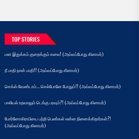
TOP STORIES
மன இறுக்கம் குறைக்கும் கலை! (அவ்வப்போது கிளாமர்)
நீ பாதி நான் பாதி!! (அவ்வப்போது கிளாமர்)
செக்ஸ் வேண்டாம்… செல்போனே போதும்!! (அவ்வப்போது கிளாமர்)
பாலியல் உறவாலும் டெங்கு பரவும்?! (அவ்வப்போது கிளாமர்)
போர்னோகிராபியை பற்றி பெண்கள் என்ன நினைக்கிறார்கள்?!
(அவ்வப்போது கிளாமர்)