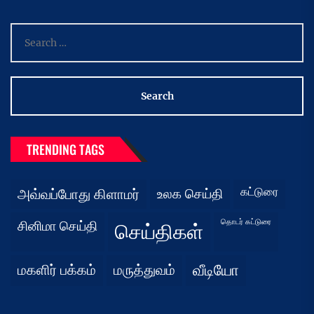
Search
for:
TRENDING TAGS
கட்டுரை
அவ்வப்போது கிளாமர்
உலக செய்தி
தொடர் கட்டுரை
சினிமா செய்தி
செய்திகள்
மகளிர் பக்கம்
மருத்துவம்
வீடியோ