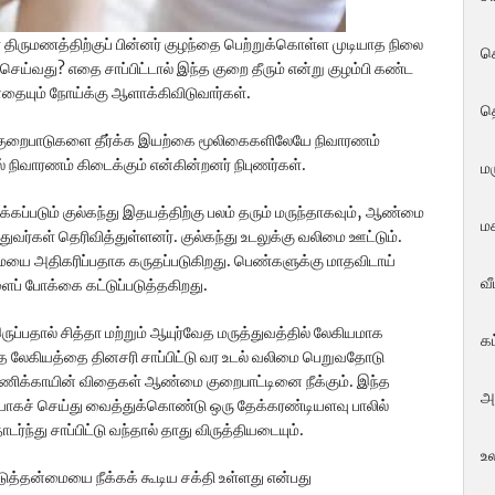
கள் திருமணத்திற்குப் பின்னர் குழந்தை பெற்றுக்கொள்ள முடியாத நிலை
ச
செய்வது? எதை சாப்பிட்டால் இந்த குறை தீரும் என்று குழம்பி கண்ட
னதையும் நோய்க்கு ஆளாக்கிவிடுவார்கள்.
த
றைபாடுகளை தீர்க்க இயற்கை மூலிகைகளிலேயே நிவாரணம்
 நிவாரணம் கிடைக்கும் என்கின்றனர் நிபுணர்கள்.
மர
க்கப்படும் குல்கந்து இதயத்திற்கு பலம் தரும் மருந்தாகவும், ஆண்மை
மக
வர்கள் தெரிவித்துள்ளனர். குல்கந்து உடலுக்கு வலிமை ஊட்டும்.
 அதிகரிப்பதாக கருதப்படுகிறது. பெண்களுக்கு மாதவிடாய்
வ
ைப் போக்கை கட்டுப்படுத்தகிறது.
ுப்பதால் சித்தா மற்றும் ஆயுர்வேத மருத்துவத்தில் லேகியமாக
க
்த லேகியத்தை தினசரி சாப்பிட்டு வர உடல் வலிமை பெறுவதோடு
ூசணிக்காயின் விதைகள் ஆண்மை குறைபாட்டினை நீக்கும். இந்த
அ
ாகச் செய்து வைத்துக்கொண்டு ஒரு தேக்கரண்டியளவு பாலில்
ொடர்ந்து சாப்பிட்டு வந்தால் தாது விருத்தியடையும்.
உ
டுத்தன்மையை நீக்கக் கூடிய சக்தி உள்ளது என்பது