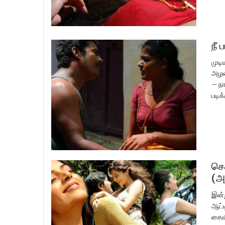
நீ 
முடி
அழக
– நா
படிக
செ
(அ
இன்
ஆட்ட
கையி