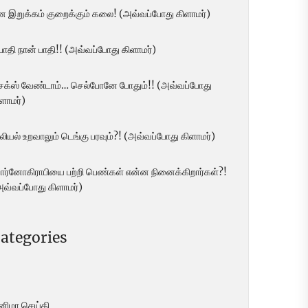
ன இறுக்கம் குறைக்கும் கலை! (அவ்வப்போது கிளாமர்)
 பாதி நான் பாதி!! (அவ்வப்போது கிளாமர்)
ெக்ஸ் வேண்டாம்… செல்போனே போதும்!! (அவ்வப்போது
ளாமர்)
லியல் உறவாலும் டெங்கு பரவும்?! (அவ்வப்போது கிளாமர்)
ோர்னோகிராபியை பற்றி பெண்கள் என்ன நினைக்கிறார்கள்?!
அவ்வப்போது கிளாமர்)
ategories
ினிமா செய்தி