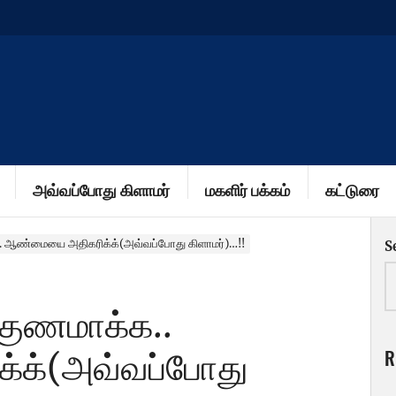
அவ்வப்போது கிளாமர்
மகளிர் பக்கம்
கட்டுரை
. ஆண்மையை அதிகரிக்க்(அவ்வப்போது கிளாமர்)…!!
S
குணமாக்க..
R
க்(அவ்வப்போது