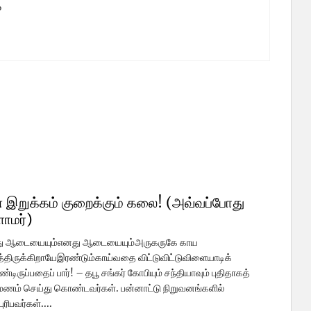
%
%
 இறுக்கம் குறைக்கும் கலை! (அவ்வப்போது
ளாமர்)
ு ஆடையையும்எனது ஆடையையும்அருகருகே காய
திருக்கிறாயேஇரண்டும்காய்வதை விட்டுவிட்டுவிளையாடிக்
டிருப்பதைப் பார்! – தபூ சங்கர் கோபியும் சந்தியாவும் புதிதாகத்
மணம் செய்து கொண்டவர்கள். பன்னாட்டு நிறுவனங்களில்
ுரிபவர்கள்....