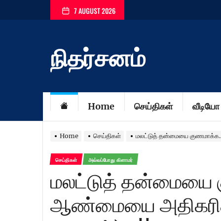
Skip
7 AUGUST 2026
to
the
content
நிதர்சனம்
Home
செய்திகள்
வீடியோ
Home
செய்திகள்
மலட்டுத் தன்மையை குணமாக்க.
செய்திகள்
அவ்வப்போது கிளாமர்
மலட்டுத் தன்மையை 
ஆண்மையை அதிகரிக்