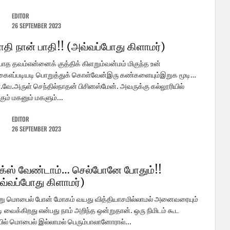
EDITOR
26 SEPTEMBER 2023
பாதி நான் பாதி!! (அவ்வப்போது கிளாமர்)
யாத தவம்என்னைக் குத்திக் கிளறும்வன்மம் மிகுந்த உன்
ைஎப்படியடி பொறுத்துக் கொள்வேன்இரு கண்களையும்இறுக மூடி…
.வே.அருள் செந்தில்நாதன் பிசினஸ்மேன். அவருக்கு கல்லூரியில்
்கும் மகனும் மகளும்...
EDITOR
26 SEPTEMBER 2023
க்ஸ் வேண்டாம்… செல்போனே போதும்!!
வ்வப்போது கிளாமர்)
று மொபைல் போன் மோகம் வயது வித்தியாசமில்லாமல் அனைவரையும்
ி வைக்கிறது என்பது நாம் அறிந்த ஒன்றுதான். ஒரு நிமிடம் கூட
ல் மொபைல் இல்லாமல் பெரும்பாலானோரால்...