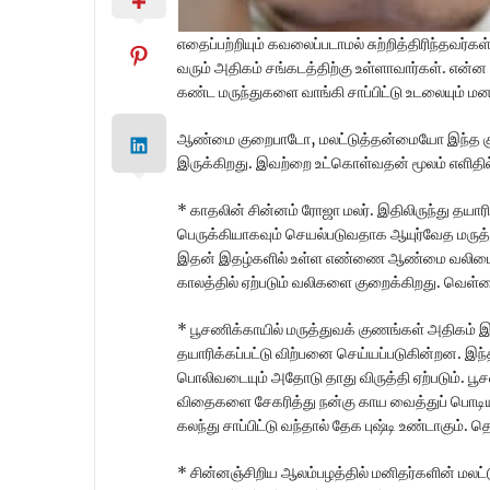
எதைப்பற்றியும் கவலைப்படாமல் சுற்றித்திரிந்தவர்
வரும் அதிகம் சங்கடத்திற்கு உள்ளாவார்கள். என்ன 
கண்ட மருந்துகளை வாங்கி சாப்பிட்டு உடலையும் ம
ஆண்மை குறைபாடோ, மலட்டுத்தன்மையோ இந்த கு
இருக்கிறது. இவற்றை உட்கொள்வதன் மூலம் எளிதில்
* காதலின் சின்னம் ரோஜா மலர். இதிலிருந்து தயாரி
பெருக்கியாகவும் செயல்படுவதாக ஆயுர்வேத மருத்து
இதன் இதழ்களில் உள்ள எண்ணை ஆண்மை வலிமையை
காலத்தில் ஏற்படும் வலிகளை குறைக்கிறது. வெள்ள
* பூசணிக்காயில் மருத்துவக் குணங்கள் அதிகம் இர
தயாரிக்கப்பட்டு விற்பனை செய்யப்படுகின்றன. இந
பொலிவடையும் அதோடு தாது விருத்தி ஏற்படும். ப
விதைகளை சேகரித்து நன்கு காய வைத்துப் பொடிய
கலந்து சாப்பிட்டு வந்தால் தேக புஷ்டி உண்டாகும். த
* சின்னஞ்சிறிய ஆலம்பழத்தில் மனிதர்களின் மலட்