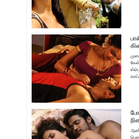
பால
கி
முறை
கேள்
ஸ்பெ
காய்
போ
நி
ஆண்க
பெண்