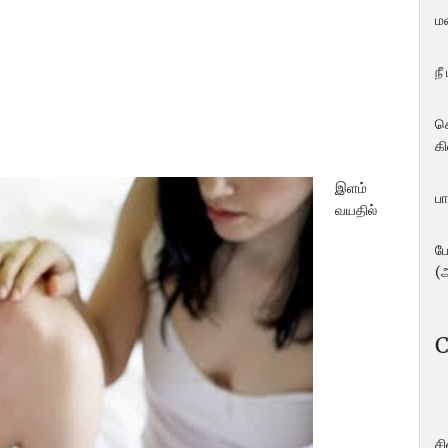
ம
நீ
ச
கி
இளம்
பா
வயதில்
ப
(
C
ச