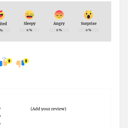
Sleepy
Angry
Surprise
ited
0
%
0
%
0
%
%
0
0
%
(Add your review)
%
%