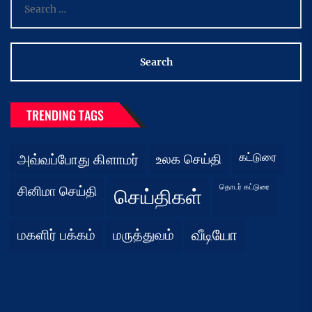
for:
TRENDING TAGS
கட்டுரை
அவ்வப்போது கிளாமர்
உலக செய்தி
தொடர் கட்டுரை
சினிமா செய்தி
செய்திகள்
மகளிர் பக்கம்
மருத்துவம்
வீடியோ