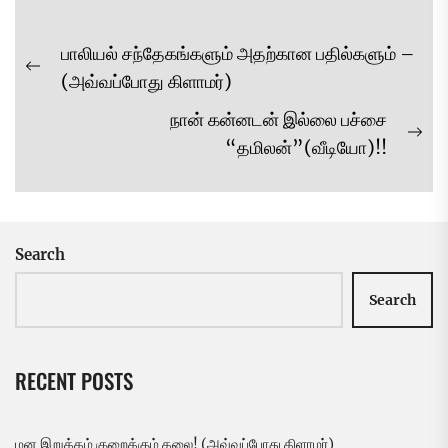
Post
பாலியல் சந்தேகங்களும் அதற்கான பதில்களும் –
navigation
Previous
(அவ்வப்போது கிளாமர்)
post:
நான் கன்னடன் இல்லை பச்சை
Ne
“தமிலன்”(வீடியோ)!!
pos
Search
Search
RECENT POSTS
மன இறுக்கம் குறைக்கும் கலை! (அவ்வப்போது கிளாமர்)