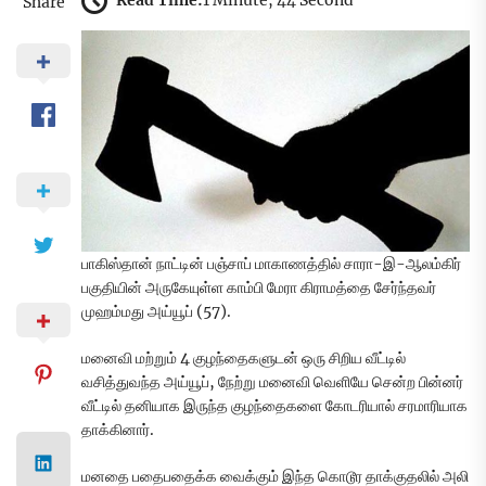
Read Time:
1 Minute, 44 Second
Share
பாகிஸ்தான் நாட்டின் பஞ்சாப் மாகாணத்தில் சாரா-இ-ஆலம்கிர்
பகுதியின் அருகேயுள்ள காம்பி மேரா கிராமத்தை சேர்ந்தவர்
முஹம்மது அய்யூப் (57).
மனைவி மற்றும் 4 குழந்தைகளுடன் ஒரு சிறிய வீட்டில்
வசித்துவந்த அய்யூப், நேற்று மனைவி வெளியே சென்ற பின்னர்
வீட்டில் தனியாக இருந்த குழந்தைகளை கோடரியால் சரமாரியாக
தாக்கினார்.
மனதை பதைபதைக்க வைக்கும் இந்த கொடூர தாக்குதலில் அலி