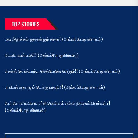
TOP STORIES
மன இறுக்கம் குறைக்கும் கலை! (அவ்வப்போது கிளாமர்)
நீ பாதி நான் பாதி!! (அவ்வப்போது கிளாமர்)
செக்ஸ் வேண்டாம்… செல்போனே போதும்!! (அவ்வப்போது கிளாமர்)
பாலியல் உறவாலும் டெங்கு பரவும்?! (அவ்வப்போது கிளாமர்)
போர்னோகிராபியை பற்றி பெண்கள் என்ன நினைக்கிறார்கள்?!
(அவ்வப்போது கிளாமர்)
Search