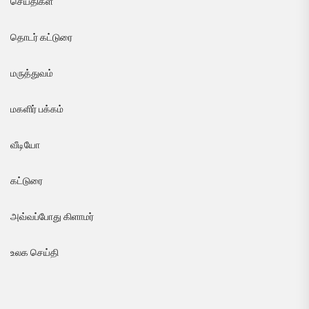
செய்திகள்
தொடர் கட்டுரை
மருத்துவம்
மகளிர் பக்கம்
வீடியோ
கட்டுரை
அவ்வப்போது கிளாமர்
உலக செய்தி