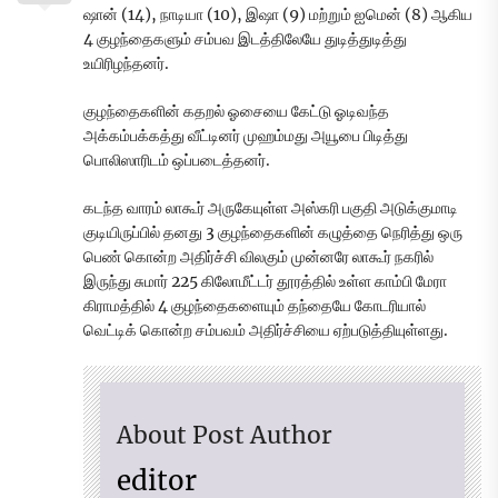
ஷான் (14), நாடியா (10), இஷா (9) மற்றும் ஐமென் (8) ஆகிய
4 குழந்தைகளும் சம்பவ இடத்திலேயே துடித்துடித்து
உயிரிழந்தனர்.
குழந்தைகளின் கதறல் ஓசையை கேட்டு ஓடிவந்த
அக்கம்பக்கத்து வீட்டினர் முஹம்மது அயூபை பிடித்து
பொலிஸாரிடம் ஒப்படைத்தனர்.
கடந்த வாரம் லாகூர் அருகேயுள்ள அஸ்கரி பகுதி அடுக்குமாடி
குடியிருப்பில் தனது 3 குழந்தைகளின் கழுத்தை நெரித்து ஒரு
பெண் கொன்ற அதிர்ச்சி விலகும் முன்னரே லாகூர் நகரில்
இருந்து சுமார் 225 கிலோமீட்டர் தூரத்தில் உள்ள காம்பி மேரா
கிராமத்தில் 4 குழந்தைகளையும் தந்தையே கோடரியால்
வெட்டிக் கொன்ற சம்பவம் அதிர்ச்சியை ஏற்படுத்தியுள்ளது.
About Post Author
editor