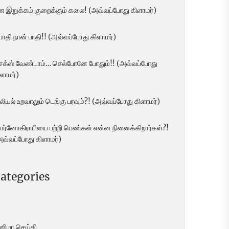
ன இறுக்கம் குறைக்கும் கலை! (அவ்வப்போது கிளாமர்)
 பாதி நான் பாதி!! (அவ்வப்போது கிளாமர்)
ெக்ஸ் வேண்டாம்… செல்போனே போதும்!! (அவ்வப்போது
ளாமர்)
லியல் உறவாலும் டெங்கு பரவும்?! (அவ்வப்போது கிளாமர்)
ோர்னோகிராபியை பற்றி பெண்கள் என்ன நினைக்கிறார்கள்?!
அவ்வப்போது கிளாமர்)
ategories
ினிமா செய்தி