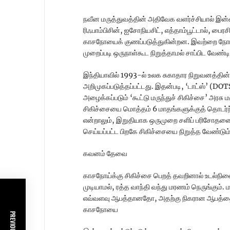
நவீன மருத்துவத்தின் அதிவேக வளர்ச்சியால் இன்
ரிஃபாம்பிசின், ஐசோநியசிட், எத்தாம்பூட்டால், 
காசநோயைக் குணப்படுத்துகின்றன. இவற்றை நோயி
முறைப்படி ஒருநாள்கூட நிறுத்தாமல் சாப்பிட வேண்டி
இந்தியாவில் 1993-ல் உலக சுகாதார நிறுவனத்தின் உ
அறிமுகப்படுத்தப்பட்டது. இதன்படி, ‘டாட்ஸ்’ (
அழைக்கப்படும் ‘கூட்டு மருந்துச் சிகிச்சை’ அர
சிகிச்சையை மொத்தம் 6 மாதங்களுக்குத் தொடர்ந்த
என்றாலும், இறுதியாக ஒருமுறை சளிப் பரிசோதனைய
செய்யப்பட்ட பிறகே சிகிச்சையை நிறுத்த வேண்டும்
கவனம் தேவை
காசநோய்க்கு சிகிச்சை பெறத் தவறினால் உடல்நிலை ப
முடியாமல், ரத்த வாந்தி வந்து மரணம் நெருங்கும். 
எவ்வளவு ஆபத்தானதோ, அதற்கு நிகரான ஆபத்தை உட
காசநோயை