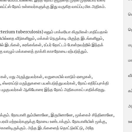
ாடுகளில் மேம்படவில்லை. இந்த நோய் குழந்தை முதல் முதியோர் வரை
் எய்ட்ஸ் நோய் உள்ளவர்களுக்கு இது வருகிற வாய்ப்பு மிக அதிகம்.
ச
த
erium tuberculosis) எனும் பாக்டீரியா கிருமிகள் பாதிப்பதால்
யில்லாத வீடுகளிலும், மக்கள் நெருக்கடி மிகுந்த இடங்களிலும்,
மர
 இடங்கள், சுரங்கங்கள், ரப்பர் தோட்டம் போன்றவற்றில் இந்தக்
கு வாழும் மக்களைத் தாக்கி காசநோயை ஏற்படுத்தும்.
மக
வ
ர்கள், மது அருந்துபவர்கள், வறுமையில் வாடும் ஏழைகள்,
்டீராய்டு மருந்துகளை பயன்படுத்துபவர்கள், நோய் எதிர்ப்புசக்தி
் பழகுபவர்கள் ஆகியோரை இந்த நோய் அதிகமாகப் பாதிக்கிறது.
க
அ
ிக்கும். நோயாளி தும்மினாலோ, இருமினாலோ, மூக்கைச் சிந்தினாலோ,
உ
் பரவி மற்றவர்களுக்கு நோயை உண்டாக்கும். நோயாளியின் மூக்கு,
க்கொண்டிருக்கும். அந்த இடங்களைத் தொட்டுவிட்டு, அதே