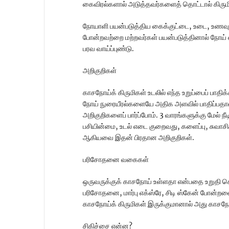
கைவிரல்களால் அடுத்தவர்களைத் தொட்டால் கிருமிக
நோயாளி பயன்படுத்திய கைக்குட்டை, உடை, உணவுத்
போன்றவற்றை மற்றவர்கள் பயன்படுத்தினால் நோய் எ
பரவ வாய்ப்புண்டு.
அறிகுறிகள்
காசநோய்க் கிருமிகள் உடலில் எந்த உறுப்பைப் பா
நோய் நுரையீரல்களையே அதிக அளவில் பாதிப்பதால
அறிகுறிகளைப் பார்ப்போம். 3 வாரங்களுக்கு மேல் நீட
பசியின்மை, உடல் எடை குறைவது, களைப்பு, சுவாசிக
ஆகியவை இதன் பிரதான அறிகுறிகள்.
பரிசோதனை வகைகள்
ஒருவருக்குக் காசநோய் உள்ளதா என்பதை உறுதி 
பரிசோதனை, மார்பு எக்ஸ்ரே, சிடி ஸ்கேன் போன்றவ
காசநோய்க் கிருமிகள் இருக்குமானால் அது காசநோ
சிகிச்சை என்ன?