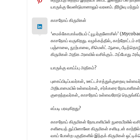
சுற்றுப்புற சுத்தம் இந்தியா உள்பட இன்னும் பல ந
யாருக்கு வேண்டுமானாலும் வரலாம். நீரிழிவு மற்றும
காசநோய் கிருமிகள்
‘மைக்கோபாக்டீரியம் ட்யூபர்குளோசிஸ்’ (Mycobact
காசநோய் வருகிறது. வழக்கத்தில், காற்றோட்டம் சரி
பஞ்சாலை, நூற்பாலை, சிமென்ட் ஆலை, பீடித்தொழில்
கிருமிகள் அதிக அளவில் வசிக்கும். அப்போது அங்
யாருக்கு வாய்ப்பு அதிகம்?
புகைப்பிடிப்பவர்கள், ஊட்டச்சத்துக்குறைவு உள்ளவ
அறியாமையில் உள்ளவர்கள், சர்க்கரை நோயாளிகள், ஸ
குறைந்தவர்கள், காசநோய் உள்ளவரோடு நெருங்கிப
எப்படி பரவுகிறது?
காசநோய் கிருமிகள் நோயாளியின் நுரையீரலில் வச
சளியைத் துப்பினாலோ கிருமிகள் சளியுடன் காற்றில
வாய் போன்ற பகுதிகளில் இந்தக் கிருமிகள் ஒட்டி