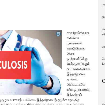
ம
நீ
ச
காசநோய்க்கான
கி
சிகிச்சை
முறைகளை
பா
கண்டுபிடித்து
அரை
ப
நூற்றாண்டுக்கு
(
மேல் ஆன பிறகும்
கூட உலக அளவில்
இந்த நோயின்
தாக்கம்
C
அதிகமாகவே
உள்ளது. காரணம்,
இந்த நோய்
கு முழுமையாக ஏற்படவில்லை. இந்த நோயைத் தடுக்க உதவுகிற
ச