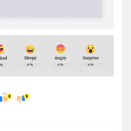
Sleepy
Angry
Surprise
ited
0
%
0
%
0
%
%
0
0