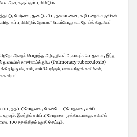
ள் அவர்களுக்கும் பரவிவிடும்.
தட்டு, போர்வை, துண்டு, சீப்பு, தலையணை, கழிப்பறைக் கருவிகள்
ளிதாகப் பரவிவிடும். நோயாளி பேசும்போது கூட நோய்க் கிருமிகள்
திக்கிறதோ அதைப் பொறுத்து அறிகுறிகள் அமையும். பொதுவாக, இந்த
் நுரையீரல் காசநோய்க்குரிய (Pulmonary tuberculosis)
ிக்கிற இருமல், சளி, சளியில் ரத்தம், மாலை நேரக் காய்ச்சல்,
்க சிரமம்
செய்ய ரத்தப் பரிசோதனை, மேண்டோ பரிசோதனை, சளிப்
ை உதவும். இவற்றில் சளிப் பரிசோதனை முக்கியமானது. சளியில்
யை 100 சதவிகிதம் உறுதி செய்யும்.