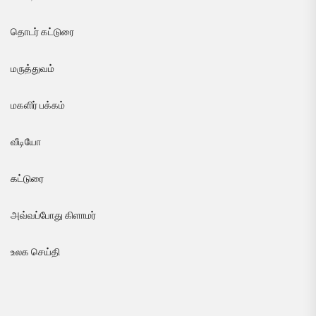
தொடர் கட்டுரை
மருத்துவம்
மகளிர் பக்கம்
வீடியோ
கட்டுரை
அவ்வப்போது கிளாமர்
உலக செய்தி