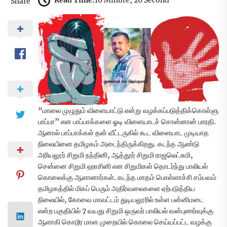
Read Time:
16 Minute, 26 Second
Share
“மாலை முழுதும் விளையாட்டு என்று வழக்கப்படுத்திக்கொள்ளு
பாப்பா” என பாப்பாக்களை ஓடி விளையாடச் சொன்னான் பாரதி.
ஆனால் பாப்பாக்கள் தன் வீட்டருகில் கூட விளையாட முடியாத
நிலையினை தமிழகம் அடைந்திருக்கிறது. கடந்த ஆண்டு
அரியலூர் சிறுமி நந்தினி, ஆத்தூர் சிறுமி ராஜலெட்சுமி,
சென்னை சிறுமி ஹாசினி என சிறுமிகள் தொடர்ந்து பாலியல்
கொலைக்கு ஆளானார்கள். கடந்த மாதம் பொள்ளாச்சி சம்பவம்
தமிழகத்தில் மிகப் பெரும் அதிர்வலைகளை ஏற்படுத்திய
நிலையில், கோவை மாவட்டம் துடியலூரில் உள்ள பன்னிமடை
என்ற பகுதியில் 7 வயது சிறுமி ஒருவர் பாலியல் வன்புணர்வுக்கு
ஆளாகி கொடூர மான முறையில் கொலை செய்யப்பட்ட வழக்கு