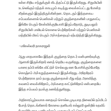
உள்ள சிறிய சந்துக்குள் கிடத்தப்பட்டு இருக்கிறது. சிறுமியின்
உடலெங்கும் ரத்தக் காயமும் கடித்து வைக்கப்பட்டது போன்ற
கீறல்களும் இருந்திருக்கின்றன. தொடரும் இத்தகைய
சம்பவங்களால் பெண்கள் மற்றும் குழந்தைகளின் பாதுகாப்பு
இங்கே பெரும் கேள்விக்குறியாகி இருப்பதோடு, துடியலூர்
சிறுமியின் பாலியல் கொலை பெற்றோர்கள் மற்றும் பெண்கள்
மத்தியில் மிகப் பெரும் அச்சத்தையும் ஏற்படுத்தி இருக்கிறது.
-மகேஸ்வரி நாகராஜன்
ஆறு மாதமாகவே இந்தக் குழந்தை தொடர் வன்புணர்வுக்கு
ஆளாகி இருக்கிறார் எனத் தெரிய வருகிறது. குழந்தைகளை
யாரை நம்பி எங்கே விட்டுச் செல்வது என யோசிக்கும்போதே
கொஞ்சம் அச்சுறுத்தலாகவும் இருக்கிறது. அதேநேரம்
பெற்றோராக நாம் நமது குழந்தைகள் மீது எந்த அளவிற்கு
கவனம் வைக்கிறோம், அக்கறை காட்டுகிறோம் என்பதையே
இந்த சம்பவம் நமக்கு உணர்த்துகிறது.
அதிகாரப்பூர்வமாக எதையும் சொல்ல முடியாத நிலையில் நம்மிடம்
பேசத் தொடங்கினார் கோவை தனியார் கல்லூரி ஒன்றில் உதவிப்
பேராசிரியராக பணியாற்றும் முனைவர் எம்.ஜெய்குமார்.