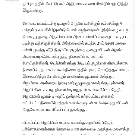
தமிழகத்தில் மிகப் பெரும் அதிர்வலைகளை மீண்டும் ஏற்படுத்தி
இருக்கிறது.
கோவை மாவட்டம் துடியலூர் அருகே வசிக்கும் தம்பதிக்கு 5
மற்றும் 7 வயதில் இரண்டு பெண் குழந்தைகள். இதில் ஏழு வயது
பெண்குழந்தை அருகில் உள்ள அரசுப் பள்ளியில் ஒன்றாம் வகுப்பு
படித்து வந்திருக்கிறார். இந்நிலையில் கடந்த 25ம் தேதி மாலை
பள்ளி முடிந்து வீடு திரும்பிய குழந்தை தனது வீட்டின் அருகே
விளையாடிக்கொண்டிருந்த நிலையில் காணாமல்
போயிருக்கிறார். பெற்றோர் எங்கு தேடியும் குழந்தை கிடைக்காத
நிலையில், தடாகம் காவல்நிலையத்தில் புகார் கொடுத்துள்ளனர்.
இதையடுத்து போலீசாரும் உறவினர்களுமாகச் சேர்ந்து,
சிறுமியை அன்றைய இரவு ஊர் முழுவதுமாகத் தேடியுள்ளனர்.
சிறுமி கிடைக்காத நிலையில், மறுநாள் காலை 26-ம் தேதி,
சிறுமியின் முகம் டி-ஷர்ட் ஒன்றால் சுற்றப்பட்டு, கைகள்
கட்டப்பட்ட நிலையில் ரத்தக் காயங்களுடன் உடல் அவரது வீட்டின்
அருகே சடலமாக மீட்கப்பட்டிருக்கிறது.
மீட்கப்பட்ட சிறுமியின் உடலை காவல்துறையினர் பிரேதப்
பரிசோதனைக்காக கோவை அரசு தலைமை மருத்துவமனைக்கு