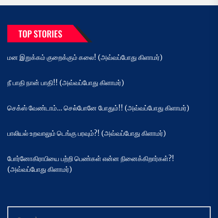
TOP STORIES
மன இறுக்கம் குறைக்கும் கலை! (அவ்வப்போது கிளாமர்)
நீ பாதி நான் பாதி!! (அவ்வப்போது கிளாமர்)
செக்ஸ் வேண்டாம்… செல்போனே போதும்!! (அவ்வப்போது கிளாமர்)
பாலியல் உறவாலும் டெங்கு பரவும்?! (அவ்வப்போது கிளாமர்)
போர்னோகிராபியை பற்றி பெண்கள் என்ன நினைக்கிறார்கள்?!
(அவ்வப்போது கிளாமர்)
Search