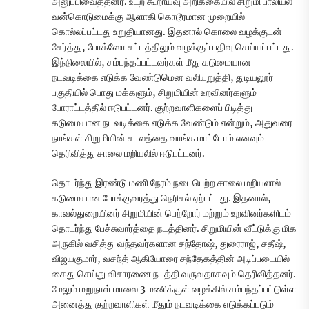
அனுப்பிவைத்தனர். உடற் கூறாய்வு அறிக்கையில் சிறுமி பாலியல்
வன்கொடுமைக்கு ஆளாகி கொடூரமான முறையில்
கொல்லப்பட்டது உறுதியானது. இதனால் கொலை வழக்குடன்
சேர்த்து, போக்ஸோ சட்டத்திலும் வழக்குப் பதிவு செய்யப்பட்டது.
இந்நிலையில், சம்பந்தப்பட்டவர்கள் மீது கடுமையான
நடவடிக்கை எடுக்க வேண்டுமென வலியுறுத்தி, துடியலூர்
பகுதியில் பொது மக்களும், சிறுமியின் உறவினர்களும்
போராட்டத்தில் ஈடுபட்டனர். குற்றவாளிகளைப் பிடித்து
கடுமையான நடவடிக்கை எடுக்க வேண்டும் என்றும், அதுவரை
நாங்கள் சிறுமியின் சடலத்தை வாங்க மாட்டோம் எனவும்
தெரிவித்து சாலை மறியலில் ஈடுபட்டனர்.
தொடர்ந்து இரண்டு மணி நேரம் நடைபெற்ற சாலை மறியலால்
கடுமையான போக்குவரத்து நெரிசல் ஏற்பட்டது. இதனால்,
காவல்துறையினர் சிறுமியின் பெற்றோர் மற்றும் உறவினர்களிடம்
தொடர்ந்து பேச்சுவார்த்தை நடத்தினர். சிறுமியின் வீட்டுக்கு மிக
அருகில் வசித்து வந்தவர்களான சந்தோஷ், துரைராஜ், சதீஷ்,
விஜயகுமார், வசந்த் ஆகியோரை சந்தேகத்தின் அடிப்படையில்
கைது செய்து விசாரணை நடத்தி வருவதாகவும் தெரிவித்தனர்.
மேலும் மறுநாள் மாலை 3 மணிக்குள் வழக்கில் சம்பந்தப்பட்டுள்ள
அனைத்து குற்றவாளிகள் மீதும் நடவடிக்கை எடுக்கப்படும்