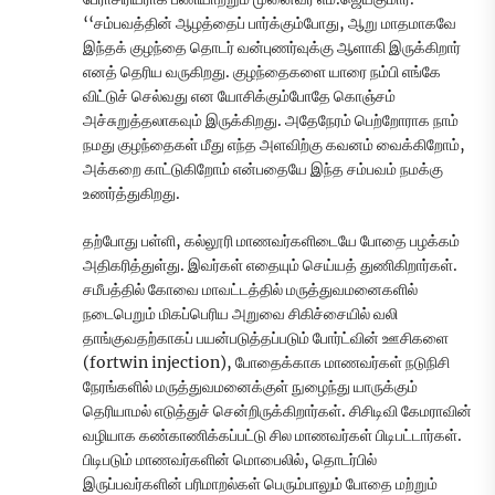
‘‘சம்பவத்தின் ஆழத்தைப் பார்க்கும்போது, ஆறு மாதமாகவே
இந்தக் குழந்தை தொடர் வன்புணர்வுக்கு ஆளாகி இருக்கிறார்
எனத் தெரிய வருகிறது. குழந்தைகளை யாரை நம்பி எங்கே
விட்டுச் செல்வது என யோசிக்கும்போதே கொஞ்சம்
அச்சுறுத்தலாகவும் இருக்கிறது. அதேநேரம் பெற்றோராக நாம்
நமது குழந்தைகள் மீது எந்த அளவிற்கு கவனம் வைக்கிறோம்,
அக்கறை காட்டுகிறோம் என்பதையே இந்த சம்பவம் நமக்கு
உணர்த்துகிறது.
தற்போது பள்ளி, கல்லூரி மாணவர்களிடையே போதை பழக்கம்
அதிகரித்துள்து. இவர்கள் எதையும் செய்யத் துணிகிறார்கள்.
சமீபத்தில் கோவை மாவட்டத்தில் மருத்துவமனைகளில்
நடைபெறும் மிகப்பெரிய அறுவை சிகிச்சையில் வலி
தாங்குவதற்காகப் பயன்படுத்தப்படும் போர்ட்வின் ஊசிகளை
(fortwin injection), போதைக்காக மாணவர்கள் நடுநிசி
நேரங்களில் மருத்துவமனைக்குள் நுழைந்து யாருக்கும்
தெரியாமல் எடுத்துச் சென்றிருக்கிறார்கள். சிசிடிவி கேமராவின்
வழியாக கண்காணிக்கப்பட்டு சில மாணவர்கள் பிடிபட்டார்கள்.
பிடிபடும் மாணவர்களின் மொபைலில், தொடர்பில்
இருப்பவர்களின் பரிமாறல்கள் பெரும்பாலும் போதை மற்றும்