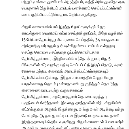
மற்றும் மூக்கை துணியால் அழுத்தியும், கத்தி அல்லது ஏதோ ஒரு
பொருளால் இறுக்கியும் பாலியல் பலாத்காரம் செய்யப்பட்டுள்ளார்
எனக் குறிப்பிடப்பட்டுள்ளதாக தெரிய வருகிறது.
சிறுமி காணாமல் போய் இறந்த 6 நாட்களுக்குப் பிறகு
காவல்துறை வெளியிட்டுள்ள செய்திக்குறிப்பில், இந்த வழக்கில்
15 பேரிடம் தொடர்ந்து விசாரணை செய்ததில், 34 வயதுடைய
சந்தோஷ்குமார் எனும் நபர் அச்சிறுமியை பாலியல் வல்லுறவு
செய்து கொலை செய்ததை ஒப்புக்கொண்டதாக
தெரிவித்துள்ளனர். இந்நிலையில் சந்தோஷ் குமார் மீது 5
பிரிவுகளின் கீழ் வழக்கு பதிவு செய்யப்பட்டு இருப்பதோடு, அவர்
கோவை மத்திய சிறையில் அடைக்கப்பட்டுள்ளதாகவும்
தெரிவிக்கப்பட்டுள்ளது. இந்தச் சம்பவத்தில் மேலும் வேறு
யாருக்காவது தொடர்பு உள்ளதா என்பது குறித்தும் தொடர்ந்து
விசாரணை நடைபெற்று வருவதாகவும்
தெரிவித்துள்ளனர்.சந்தோஷ்குமார் தொண்டாமுத்தூர்
பகுதியைச் சேர்ந்தவன். இவனது தாத்தாவின் வீடு, சிறுமியின்
வீட்டுக்கு மிக அருகில் இருக்கிறது. அங்கு அவர் அடிக்கடி வந்து
சென்றதோடு, தனது பாட்டியுடன் இரண்டு மாதங்களாக தங்கி
இருந்ததாகவும் தெரிய வருகிறது. சிறுமி காணாமல் போன மார்ச்
25 அன்று மாலையில் தன் வீட்டருகே விளையாடிக்கொண்டிருந்த