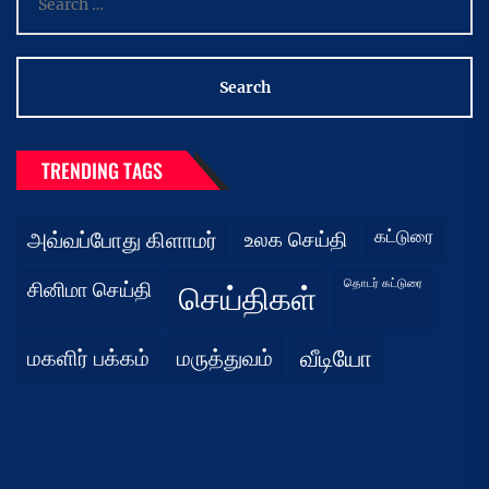
for:
TRENDING TAGS
கட்டுரை
அவ்வப்போது கிளாமர்
உலக செய்தி
தொடர் கட்டுரை
சினிமா செய்தி
செய்திகள்
மகளிர் பக்கம்
மருத்துவம்
வீடியோ