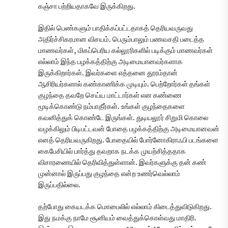
கஞ்சா பற்றியதாகவே இருக்கிறது.
இதில் பெண்களும் பாதிக்கப்பட்டதாகத் தெரியவருவது
அதிர்ச்சிகரமான விசயம். பெரும்பாலும் பணவசதி படைத்த
மாணவர்கள், மிகப்பெரிய கல்லூரிகளில் படிக்கும் மாணவர்கள்
எல்லாம் இந்த பழக்கத்திற்கு அடிமையானவர்களாக
இருக்கிறார்கள். இவர்களை எத்தனை தூரம்தான்
ஆசிரியர்களால் கண்காணிக்க முடியும். பெற்றோர்கள் தங்கள்
குழந்தை தவறே செய்ய மாட்டார்கள் என கண்ணை
மூடிக்கொண்டு நம்பாதீர்கள். உங்கள் குழந்தைகளை
கவனித்துக் கொண்டே இருங்கள். துடியலூர் சிறுமி கொலை
வழக்கிலும் பிடிபட்டவன் போதை பழக்கத்திற்கு அடிமையானவன்
எனத் தெரியவருகிறது. போதையில் போர்னோகிராஃபி படங்களை
கைபேசியில் பார்த்து தவறாக நடக்க முயற்சித்ததாக
விசாரணையில் தெரிவித்துள்ளான். இவர்களுக்கு தன் கண்
முன்னால் இருப்பது குழந்தை என்ற உணர்வெல்லாம்
இருப்பதில்லை.
தற்போது கையடக்க மொபைலில் எல்லாம் கிடைத்துவிடுகிறது.
இது நமக்கு நாமே சூனியம் வைத்துக்கொள்வது மாதிரி.