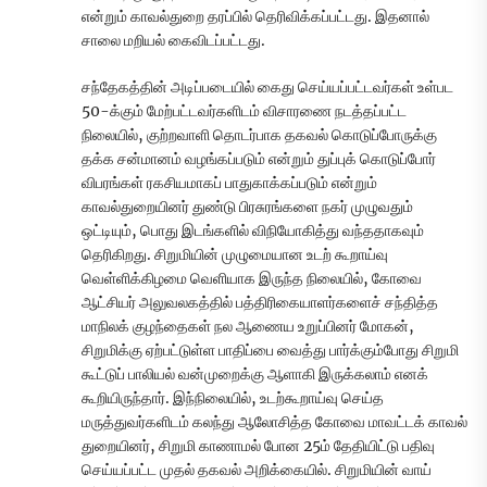
என்றும் காவல்துறை தரப்பில் தெரிவிக்கப்பட்டது. இதனால்
சாலை மறியல் கைவிடப்பட்டது.
சந்தேகத்தின் அடிப்படையில் கைது செய்யப்பட்டவர்கள் உள்பட
50-க்கும் மேற்பட்டவர்களிடம் விசாரணை நடத்தப்பட்ட
நிலையில், குற்றவாளி தொடர்பாக தகவல் கொடுப்போருக்கு
தக்க சன்மானம் வழங்கப்படும் என்றும் துப்புக் கொடுப்போர்
விபரங்கள் ரகசியமாகப் பாதுகாக்கப்படும் என்றும்
காவல்துறையினர் துண்டு பிரசுரங்களை நகர் முழுவதும்
ஒட்டியும், பொது இடங்களில் விநியோகித்து வந்ததாகவும்
தெரிகிறது. சிறுமியின் முழுமையான உடற் கூறாய்வு
வெள்ளிக்கிழமை வெளியாக இருந்த நிலையில், கோவை
ஆட்சியர் அலுவலகத்தில் பத்திரிகையாளர்களைச் சந்தித்த
மாநிலக் குழந்தைகள் நல ஆணைய உறுப்பினர் மோகன்,
சிறுமிக்கு ஏற்பட்டுள்ள பாதிப்பை வைத்து பார்க்கும்போது சிறுமி
கூட்டுப் பாலியல் வன்முறைக்கு ஆளாகி இருக்கலாம் எனக்
கூறியிருந்தார். இந்நிலையில், உடற்கூறாய்வு செய்த
மருத்துவர்களிடம் கலந்து ஆலோசித்த கோவை மாவட்டக் காவல்
துறையினர், சிறுமி காணாமல் போன 25ம் தேதியிட்டு பதிவு
செய்யப்பட்ட முதல் தகவல் அறிக்கையில். சிறுமியின் வாய்