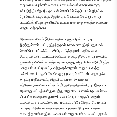
சிறுமியை தூக்கிச் சென்று பாலியல் வன்கொடுமைக்கு
உள்படுத்தியதோடு, தகவல் வெளியில் தெரியாமல் இருக்க
சிறுமியின் கழுத்தை நெறித்துக் கொலை செய்து தனது
பாட்டியின் வீட்டிற்குள்ளேயே உடலை மறைத்து வைத்ததாகவும்
தெரிய வந்துள்ளது.
அன்றைய தினம் இரவே சந்தோஷ்குமாரின் பாட்டியும்
இறந்துள்ளார். பாட்டி இறந்ததால் சோகமாக இருப்பதுபோல்
வெளியே காட்டிக்கொண்டு, அடுத்த நாள் அதிகாலை
பொதுமக்கள் நடமாட்டம் இல்லாத சமயத்தில், தனது டீ-ஷர்ட்
மூலம் சிறுமியின் சடலத்தை மறைத்து, சிறுமியின் வீடு இருந்த
பகுதியில் போட்டுவிட்டு வந்திருக்கிறான். சிறுமி வசித்த
பன்னிமடைப் பகுதியில் தெரு முழுவதும் வீடுகள் அருகருகே
இருக்கும் நிலையில், சிறுமி மாயமான இரவுதான்
சந்தோஷ்குமாரின் பாட்டியும் இறந்திருந்திருக்கிறார். இதனால்
அவனது வீட்டிற்குள் நுழைந்து சிறுமியை யாரும் தேடவில்லை.
விடியற்காலை நான்கு மணி வரை தேடியும் எந்தப் பலனும்
கிடைக்காத நிலையில், ஊர் மக்கள் சற்றே அசந்த நேரமாகப்
பார்த்து, அதிகாலை நான்கு மணி முதல் ஆறு மணிக்குள்
கிடைத்த சின்ன இடைவெளியில் சிறுமியின் உடல் வீட்டருகில்