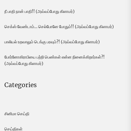
நீ பாதி நான் பாதி!! (அவ்வப்போது கிளாமர்)
செக்ஸ் வேண்டாம்… செல்போனே போதும்!! (அவ்வப்போது கிளாமர்)
பாலியல் உறவாலும் டெங்கு பரவும்?! (அவ்வப்போது கிளாமர்)
போர்னோகிராபியை பற்றி பெண்கள் என்ன நினைக்கிறார்கள்?!
(அவ்வப்போது கிளாமர்)
Categories
சினிமா செய்தி
செய்திகள்