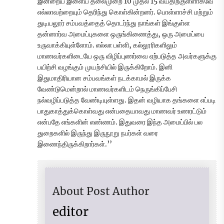
இன்றைய இளைய தலைமுறை 10 முதல் 15 வயதிற்குள்ளாகவே
எல்லாவற்றையும் தெரிந்து கொள்கின்றனர். பொள்ளாச்சி மற்றும்
துடியலூர் சம்பவத்தைத் தொடர்ந்து நாங்கள் இங்குள்ள
தன்னார்வ அமைப்புகளை ஒருங்கிணைத்து, ஒரு அமைப்பை
உருவாக்கியுள்ளோம். எல்லா பள்ளி, கல்லூரிகளிலும்
மாணவர்களிடையே ஒரு விழிப்புணர்வை ஏற்படுத்த அவர்களுக்கு
பயிற்சி வழங்கும் முயற்சியில் இருக்கிறோம். இனி
இதுமாதிரியான சம்பவங்கள் நடக்காமல் இருக்க
வேண்டுமென்றால் மாணவர்களிடம் நெருங்கிப்பேசி
நல்வழிப்படுத்த வேண்டியுள்ளது. இதன் வழியாக தங்களை எப்படி
பாதுகாத்துக்கொள்வது என்பதையாவது மாணவர் உணரட்டும்
என்பதே எங்களின் எண்ணம். இதுவரை இந்த அமைப்பில் பல
துறைகளில் இருந்து இருநூறு நபர்கள் வரை
இணைந்திருக்கிறார்கள்.’’
About Post Author
editor