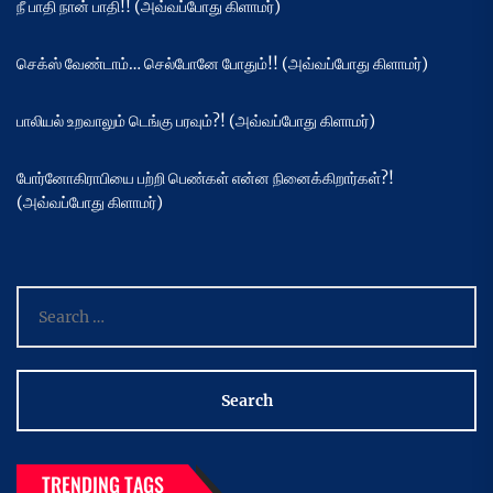
நீ பாதி நான் பாதி!! (அவ்வப்போது கிளாமர்)
செக்ஸ் வேண்டாம்… செல்போனே போதும்!! (அவ்வப்போது கிளாமர்)
பாலியல் உறவாலும் டெங்கு பரவும்?! (அவ்வப்போது கிளாமர்)
போர்னோகிராபியை பற்றி பெண்கள் என்ன நினைக்கிறார்கள்?!
(அவ்வப்போது கிளாமர்)
Search
for:
TRENDING TAGS