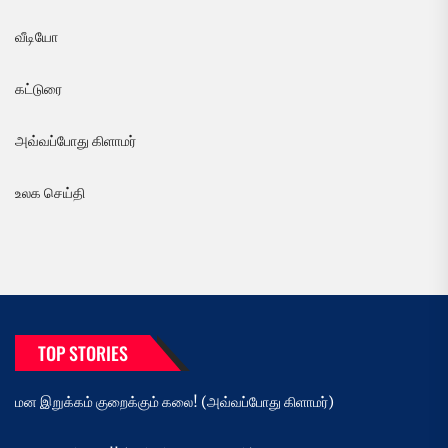
வீடியோ
கட்டுரை
அவ்வப்போது கிளாமர்
உலக செய்தி
TOP STORIES
மன இறுக்கம் குறைக்கும் கலை! (அவ்வப்போது கிளாமர்)