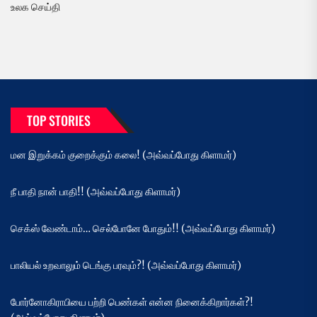
உலக செய்தி
TOP STORIES
மன இறுக்கம் குறைக்கும் கலை! (அவ்வப்போது கிளாமர்)
நீ பாதி நான் பாதி!! (அவ்வப்போது கிளாமர்)
செக்ஸ் வேண்டாம்… செல்போனே போதும்!! (அவ்வப்போது கிளாமர்)
பாலியல் உறவாலும் டெங்கு பரவும்?! (அவ்வப்போது கிளாமர்)
போர்னோகிராபியை பற்றி பெண்கள் என்ன நினைக்கிறார்கள்?!