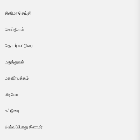
சினிமா செய்தி
செய்திகள்
தொடர் கட்டுரை
மருத்துவம்
மகளிர் பக்கம்
வீடியோ
கட்டுரை
அவ்வப்போது கிளாமர்