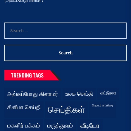
(அவ்வப்போது கிளாமர்)
Search
for:
TRENDING TAGS
கட்டுரை
அவ்வப்போது கிளாமர்
உலக செய்தி
தொடர் கட்டுரை
சினிமா செய்தி
செய்திகள்
மகளிர் பக்கம்
மருத்துவம்
வீடியோ