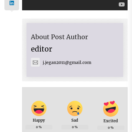
About Post Author
editor
j.jegan2011@gmail.com
Happy
Sad
Excited
0
%
0
%
0
%