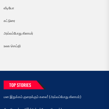
வீடியோ
கட்டுரை
அவ்வப்போது கிளாமர்
உலக செய்தி
TOP STORIES
மன இறுக்கம் குறைக்கும் கலை! (அவ்வப்போது கிளாமர்)