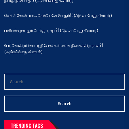
நீ பாதி நான் பாதி!! (அவ்வப்போது கிளாமர்)
செக்ஸ் வேண்டாம்… செல்போனே போதும்!! (அவ்வப்போது கிளாமர்)
பாலியல் உறவாலும் டெங்கு பரவும்?! (அவ்வப்போது கிளாமர்)
போர்னோகிராபியை பற்றி பெண்கள் என்ன நினைக்கிறார்கள்?!
(அவ்வப்போது கிளாமர்)
Search
for:
TRENDING TAGS