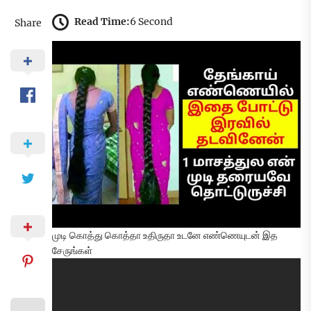
Read Time:
6 Second
Share
முடி கொத்து கொத்தா உதிருதா உடனே எண்ணெயுடன் இத
சேருங்கள்