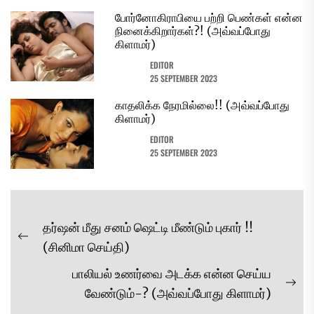
போர்னோகிராபியை பற்றி பெண்கள் என்ன
நினைக்கிறார்கள்?! (அவ்வப்போது
கிளாமர்)
EDITOR
25 SEPTEMBER 2023
காதலிக்க நேரமில்லை!! (அவ்வப்போது
கிளாமர்)
EDITOR
25 SEPTEMBER 2023
Post
தர்ஷன் மீது சனம் ஷெட்டி மீண்டும் புகார் !!
navigation
Previous
(சினிமா செய்தி)
post:
பாலியல் உணர்வை அடக்க என்ன செய்ய
Ne
வேண்டும்-? (அவ்வப்போது கிளாமர்)
pos