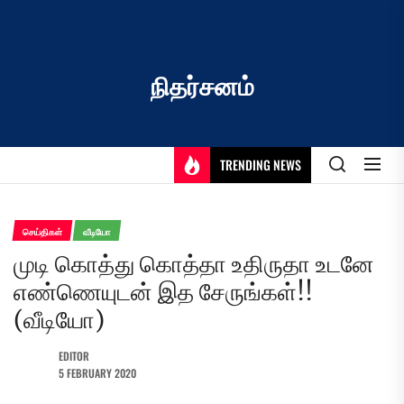
Skip
to
the
content
நிதர்சனம்
TRENDING NEWS
செய்திகள்
வீடியோ
முடி கொத்து கொத்தா உதிருதா உடனே
எண்ணெயுடன் இத சேருங்கள்!!
(வீடியோ)
EDITOR
5 FEBRUARY 2020