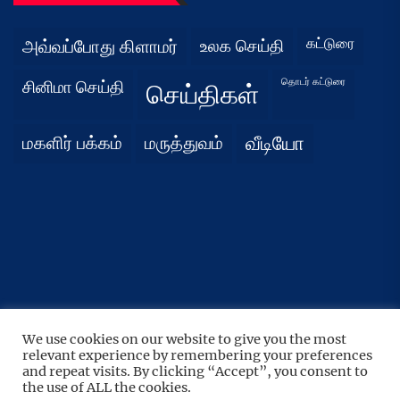
கட்டுரை
அவ்வப்போது கிளாமர்
உலக செய்தி
தொடர் கட்டுரை
சினிமா செய்தி
செய்திகள்
மகளிர் பக்கம்
மருத்துவம்
வீடியோ
We use cookies on our website to give you the most
UP
↑
relevant experience by remembering your preferences
Copyright © 2026
நிதர்சனம்.
All rights reserved.
and repeat visits. By clicking “Accept”, you consent to
the use of ALL the cookies.
Theme: BoundlessNews By
Themeinwp.
Powered by