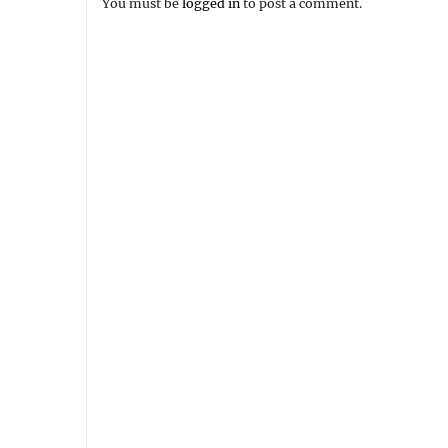
You must be
logged in
to post a comment.