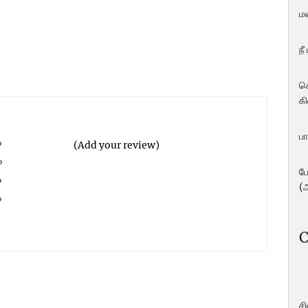
ம
நீ
ச
கி
பா
%
(Add your review)
%
ப
%
(
%
%
C
ச