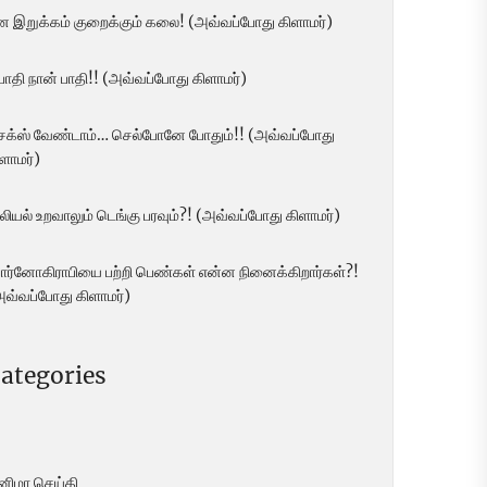
ன இறுக்கம் குறைக்கும் கலை! (அவ்வப்போது கிளாமர்)
 பாதி நான் பாதி!! (அவ்வப்போது கிளாமர்)
ெக்ஸ் வேண்டாம்… செல்போனே போதும்!! (அவ்வப்போது
ளாமர்)
லியல் உறவாலும் டெங்கு பரவும்?! (அவ்வப்போது கிளாமர்)
ோர்னோகிராபியை பற்றி பெண்கள் என்ன நினைக்கிறார்கள்?!
அவ்வப்போது கிளாமர்)
ategories
ினிமா செய்தி