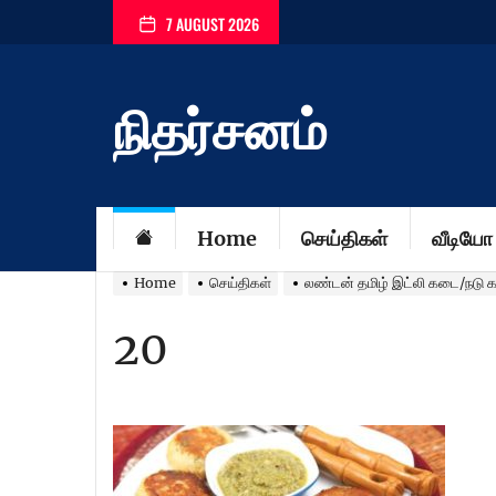
Skip
7 AUGUST 2026
to
the
content
நிதர்சனம்
Home
செய்திகள்
வீடியோ
Home
செய்திகள்
லண்டன் தமிழ் இட்லி கடை/நடு கா
20