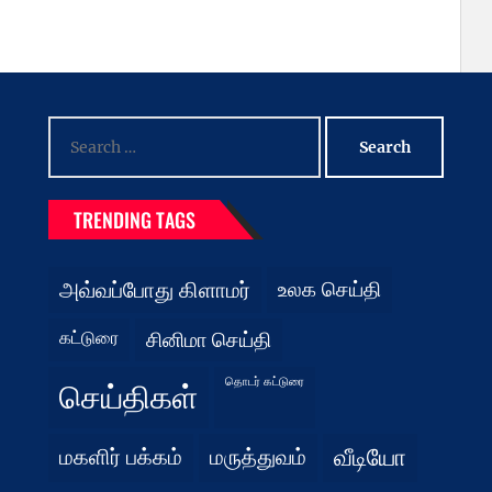
Search
for:
TRENDING TAGS
அவ்வப்போது கிளாமர்
உலக செய்தி
கட்டுரை
சினிமா செய்தி
தொடர் கட்டுரை
செய்திகள்
மகளிர் பக்கம்
மருத்துவம்
வீடியோ