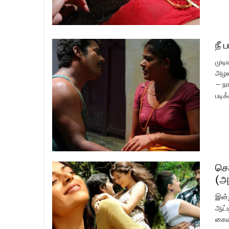
நீ 
முடி
அழக
– நா
படிக
செ
(அ
இன்
ஆட்ட
கையி