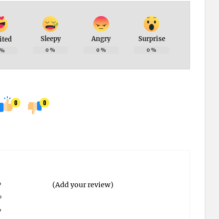
Sleepy
Angry
Surprise
ited
0
%
0
%
0
%
%
0
0
%
(Add your review)
%
%