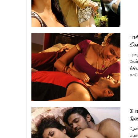
பால
கி
முறை
கேள்
ஸ்பெ
காய்
போ
நி
ஆண்க
பெண்