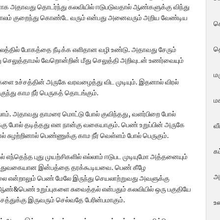
ாளாக அதாவது தொடர்ந்து கலவியில் ஈடுபடுவதால் ஆண்களுக்கு விந்து
காலம் குறைந்து கொண்டே வரும் என்பது அனைவரும் அறிய வேண்டிய
ச
த
ாலத்தில் போகத்தை நீடிக்க எளிதான வழி உண்டு. அதாவது சேரும்
ு செலுத்தாமல் வேறொன்றின் மீது செலுத்தி அறிவுடன் உணர்வையும்
மர
ை உச்சத்தின் அருகே வரவழைத்து விட முடியும். இதனால் விரல்
ந்து காம நீர் பெருகத் தொடங்கும்.
மக
ம். அதாவது தாமரை மொட்டு போல் குவிந்தது, வளர்பிறை போல்
ாக்கு போல் தடித்தது என நான்கு வகையாகும். பெண் உறுப்பின் அருகே
வ
் சுழற்றினால் பெண்ணுக்கு காம நீர் வெள்ளம் போல் பெருகும்.
க
தெந்த புது முயற்சிகளில் எல்லாம் ஈடுபட முடியுமோ அத்தனையும்
புதுவகையான இன்பத்தை தரக்கூடியவை. பெண் கீழே
அ
லை என்றாலும் பெண் மேலே இருந்து செயலாற்றுவது அவளுக்கு
ிர ஆண்&பெண் உறுப்புகளை சுவைத்தல் என்பதும் கலவியில் ஒரு பகுதியே
சத்துக்கு இருவரும் செல்வதே பேரின்பமாகும்.
உ