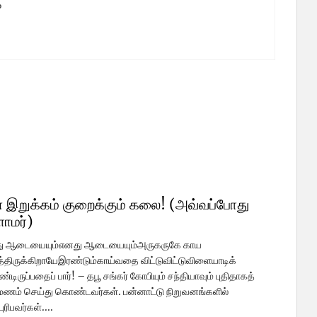
%
%
 இறுக்கம் குறைக்கும் கலை! (அவ்வப்போது
ளாமர்)
ு ஆடையையும்எனது ஆடையையும்அருகருகே காய
திருக்கிறாயேஇரண்டும்காய்வதை விட்டுவிட்டுவிளையாடிக்
டிருப்பதைப் பார்! – தபூ சங்கர் கோபியும் சந்தியாவும் புதிதாகத்
மணம் செய்து கொண்டவர்கள். பன்னாட்டு நிறுவனங்களில்
ுரிபவர்கள்....