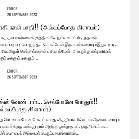
EDITOR
26 SEPTEMBER 2023
பாதி நான் பாதி!! (அவ்வப்போது கிளாமர்)
யாத தவம்என்னைக் குத்திக் கிளறும்வன்மம் மிகுந்த உன்
ைஎப்படியடி பொறுத்துக் கொள்வேன்இரு கண்களையும்இறுக மூடி…
.வே.அருள் செந்தில்நாதன் பிசினஸ்மேன். அவருக்கு கல்லூரியில்
்கும் மகனும் மகளும்...
EDITOR
26 SEPTEMBER 2023
க்ஸ் வேண்டாம்… செல்போனே போதும்!!
வ்வப்போது கிளாமர்)
று மொபைல் போன் மோகம் வயது வித்தியாசமில்லாமல் அனைவரையும்
ி வைக்கிறது என்பது நாம் அறிந்த ஒன்றுதான். ஒரு நிமிடம் கூட
ல் மொபைல் இல்லாமல் பெரும்பாலானோரால்...