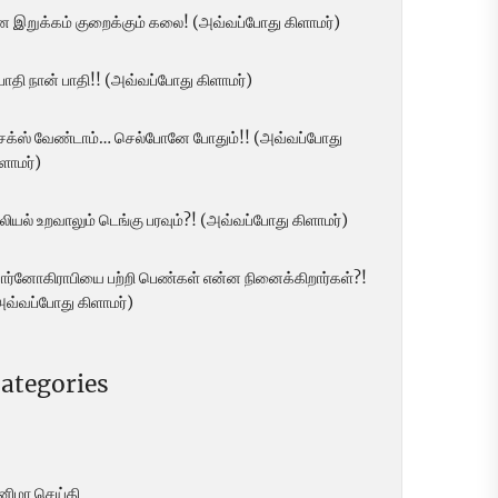
ன இறுக்கம் குறைக்கும் கலை! (அவ்வப்போது கிளாமர்)
 பாதி நான் பாதி!! (அவ்வப்போது கிளாமர்)
ெக்ஸ் வேண்டாம்… செல்போனே போதும்!! (அவ்வப்போது
ளாமர்)
லியல் உறவாலும் டெங்கு பரவும்?! (அவ்வப்போது கிளாமர்)
ோர்னோகிராபியை பற்றி பெண்கள் என்ன நினைக்கிறார்கள்?!
அவ்வப்போது கிளாமர்)
ategories
ினிமா செய்தி