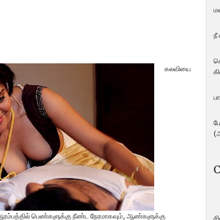
ம
நீ
ச
கலவியை
கி
பா
ப
(
C
 ஆரம்பத்தில் பெண்களுக்கு நீண்ட நேரமாகவும், ஆண்களுக்கு
ச