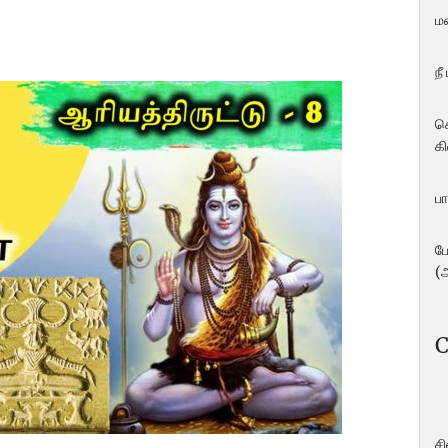
ம
நீ
ச
கி
பா
ப
(
C
ச