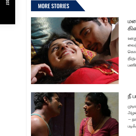
MORE STORIES
மன
கி
உனத
வைத்
கொண்
திரு
பணிப
நீ 
முடி
அழக
– நா
படிக