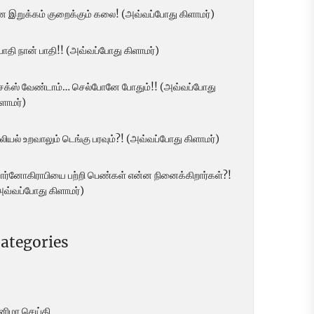
ன இறுக்கம் குறைக்கும் கலை! (அவ்வப்போது கிளாமர்)
 பாதி நான் பாதி!! (அவ்வப்போது கிளாமர்)
ெக்ஸ் வேண்டாம்… செல்போனே போதும்!! (அவ்வப்போது
ளாமர்)
லியல் உறவாலும் டெங்கு பரவும்?! (அவ்வப்போது கிளாமர்)
ோர்னோகிராபியை பற்றி பெண்கள் என்ன நினைக்கிறார்கள்?!
அவ்வப்போது கிளாமர்)
ategories
ினிமா செய்தி