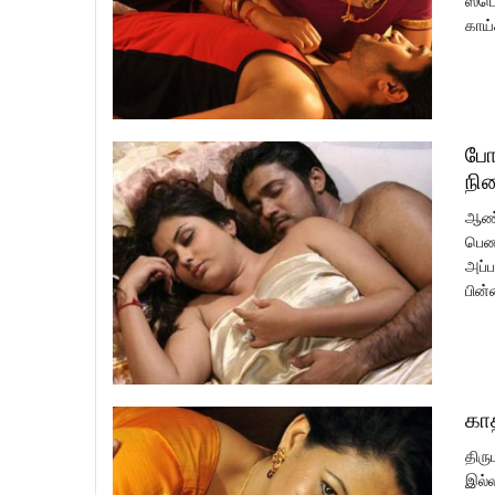
ஸ்பெ
காய்
போ
நி
ஆண்க
பெண்
அப்ப
பின்
கா
திரு
இல்ல