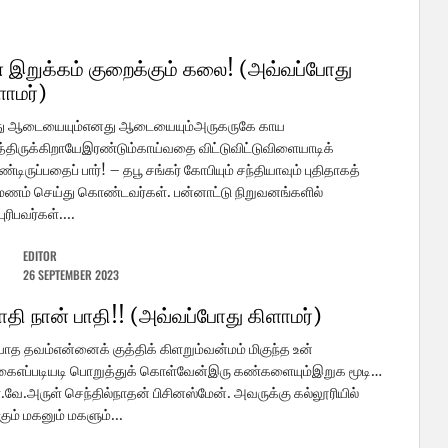
 இறுக்கம் குறைக்கும் கலை! (அவ்வப்போது
ளாமர்)
ு ஆடையையும்எனது ஆடையையும்அருகருகே காய
திருக்கிறாயேஇரண்டும்காய்வதை விட்டுவிட்டுவிளையாடிக்
டிருப்பதைப் பார்! – தபூ சங்கர் கோபியும் சந்தியாவும் புதிதாகத்
மணம் செய்து கொண்டவர்கள். பன்னாட்டு நிறுவனங்களில்
ுரிபவர்கள்....
EDITOR
26 SEPTEMBER 2023
பாதி நான் பாதி!! (அவ்வப்போது கிளாமர்)
யாத தவம்என்னைக் குத்திக் கிளறும்வன்மம் மிகுந்த உன்
ைஎப்படியடி பொறுத்துக் கொள்வேன்இரு கண்களையும்இறுக மூடி…
.வே.அருள் செந்தில்நாதன் பிசினஸ்மேன். அவருக்கு கல்லூரியில்
்கும் மகனும் மகளும்...