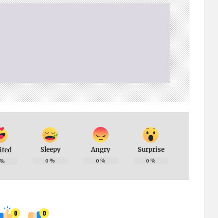
Sleepy
Angry
Surprise
ited
0
%
0
%
0
%
%
0
0