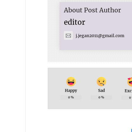
About Post Author
editor
j.jegan2011@gmail.com
Happy
Sad
Exc
0
%
0
%
0