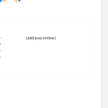
%
(Add your review)
%
%
%
%