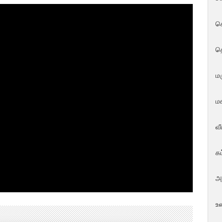
ச
த
மர
மக
வ
க
அ
உ