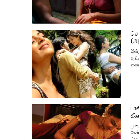
செ
(அ
இன்
ஆட்ட
கையி
பால
கி
முறை
கேள்