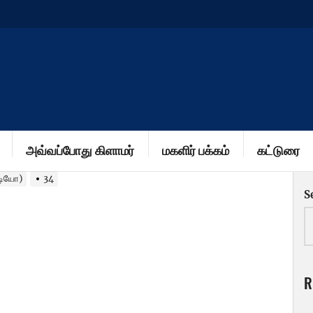
அவ்வப்போது கிளாமர்
மகளிர் பக்கம்
கட்டுரை
ீடியோ)
34
S
R