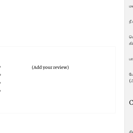
ம
நீ
ச
கி
பா
%
(Add your review)
%
ப
(
%
%
%
C
ச