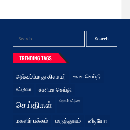
Search
for:
TRENDING TAGS
அவ்வப்போது கிளாமர்
உலக செய்தி
கட்டுரை
சினிமா செய்தி
தொடர் கட்டுரை
செய்திகள்
மகளிர் பக்கம்
மருத்துவம்
வீடியோ