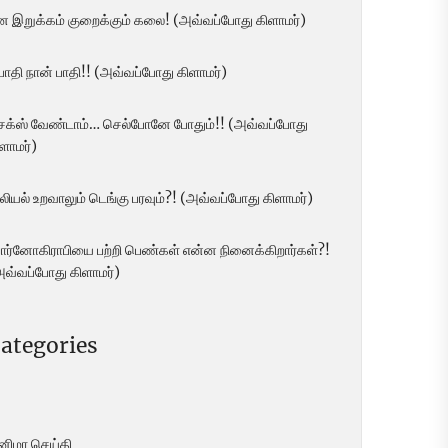
ன இறுக்கம் குறைக்கும் கலை! (அவ்வப்போது கிளாமர்)
 பாதி நான் பாதி!! (அவ்வப்போது கிளாமர்)
ெக்ஸ் வேண்டாம்… செல்போனே போதும்!! (அவ்வப்போது
ளாமர்)
லியல் உறவாலும் டெங்கு பரவும்?! (அவ்வப்போது கிளாமர்)
ோர்னோகிராபியை பற்றி பெண்கள் என்ன நினைக்கிறார்கள்?!
அவ்வப்போது கிளாமர்)
ategories
ினிமா செய்தி