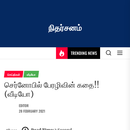
Skip
to
the
content
நிதர்சனம்
TRENDING NEWS
செய்திகள்
வீடியோ
செர்னோபில் பேரழிவின் கதை!!
(வீடியோ)
EDITOR
28 FEBRUARY 2021