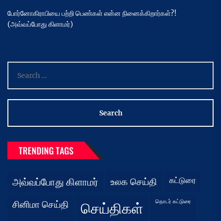
போர்னோகிராபியை பற்றி பெண்கள் என்ன நினைக்கிறார்கள்?!
(அவ்வப்போது கிளாமர்)
Search
for:
TRENDING TAGS
கட்டுரை
அவ்வப்போது கிளாமர்
உலக செய்தி
தொடர் கட்டுரை
சினிமா செய்தி
செய்திகள்