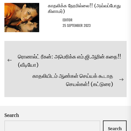
காதலிக்க நேரமில்லை!! (அவ்வப்போது
கிளாமர்)
EDITOR
25 SEPTEMBER 2023
Post
ரொனால்ட் ரீகன்: அமெரிக்க எம்.ஜி.ஆரின் கதை!!
navigation
Previous
(வீடியோ)
post:
காதலியிடம் ஆண்கள் செய்யக் கூடாத
Ne
செயல்கள்! (கட்டுரை)
pos
Search
Search