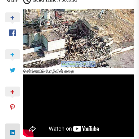
Read Time:
3 Second
Share
செர்னோபில் பேரழிவின் கதை