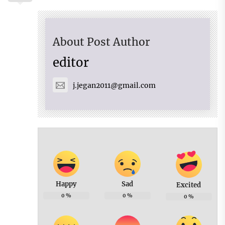
About Post Author
editor
j.jegan2011@gmail.com
Happy
Sad
Excited
0
%
0
%
0
%