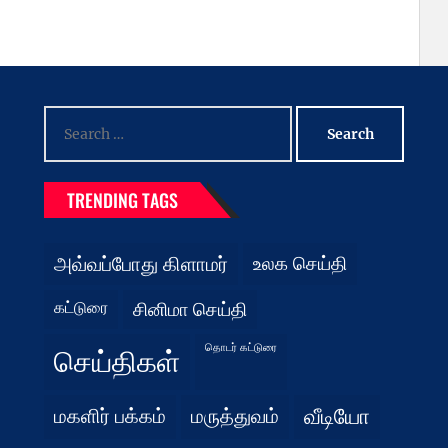
Search
for:
TRENDING TAGS
அவ்வப்போது கிளாமர்
உலக செய்தி
கட்டுரை
சினிமா செய்தி
தொடர் கட்டுரை
செய்திகள்
மகளிர் பக்கம்
மருத்துவம்
வீடியோ