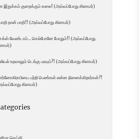
ன இறுக்கம் குறைக்கும் கலை! (அவ்வப்போது கிளாமர்)
 பாதி நான் பாதி!! (அவ்வப்போது கிளாமர்)
ெக்ஸ் வேண்டாம்… செல்போனே போதும்!! (அவ்வப்போது
ளாமர்)
லியல் உறவாலும் டெங்கு பரவும்?! (அவ்வப்போது கிளாமர்)
ோர்னோகிராபியை பற்றி பெண்கள் என்ன நினைக்கிறார்கள்?!
அவ்வப்போது கிளாமர்)
ategories
ினிமா செய்தி