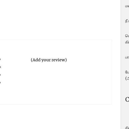
ம
நீ
ச
கி
பா
%
(Add your review)
%
ப
%
(
%
%
C
ச