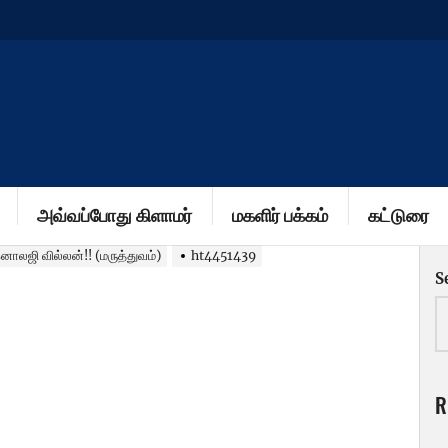
அவ்வப்போது கிளாமர்
மகளிர் பக்கம்
கட்டுரை
ாலஜி வில்லன்!! (மருத்துவம்)
ht4451439
S
R