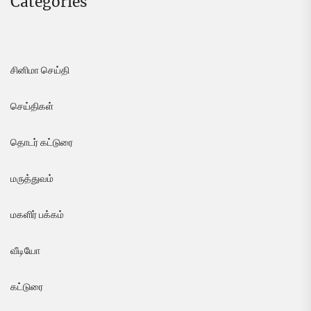
Categories
சினிமா செய்தி
செய்திகள்
தொடர் கட்டுரை
மருத்துவம்
மகளிர் பக்கம்
வீடியோ
கட்டுரை