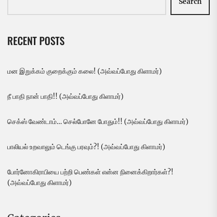
Search
RECENT POSTS
மன இறுக்கம் குறைக்கும் கலை! (அவ்வப்போது கிளாமர்)
நீ பாதி நான் பாதி!! (அவ்வப்போது கிளாமர்)
செக்ஸ் வேண்டாம்… செல்போனே போதும்!! (அவ்வப்போது கிளாமர்)
பாலியல் உறவாலும் டெங்கு பரவும்?! (அவ்வப்போது கிளாமர்)
போர்னோகிராபியை பற்றி பெண்கள் என்ன நினைக்கிறார்கள்?!
(அவ்வப்போது கிளாமர்)