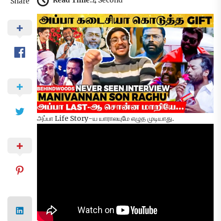
Read Time:
4 Second
Share
அப்பா Life Story-ய யாராலயுமே எழுத முடியாது.