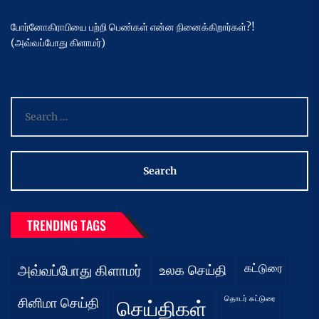
போர்னோகிராபியை பற்றி பெண்கள் என்ன நினைக்கிறார்கள்?!
(அவ்வப்போது கிளாமர்)
Search
for:
TRENDING TAGS
கட்டுரை
அவ்வப்போது கிளாமர்
உலக செய்தி
தொடர் கட்டுரை
சினிமா செய்தி
செய்திகள்