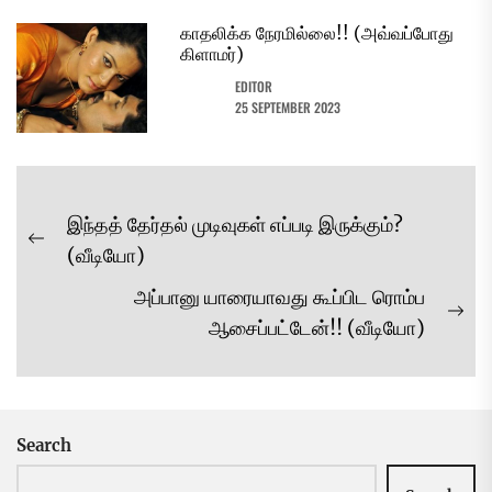
காதலிக்க நேரமில்லை!! (அவ்வப்போது
கிளாமர்)
EDITOR
25 SEPTEMBER 2023
Post
இந்தத் தேர்தல் முடிவுகள் எப்படி இருக்கும்?
navigation
Previous
(வீடியோ)
post:
அப்பானு யாரையாவது கூப்பிட ரொம்ப
Ne
ஆசைப்பட்டேன்!! (வீடியோ)
pos
Search