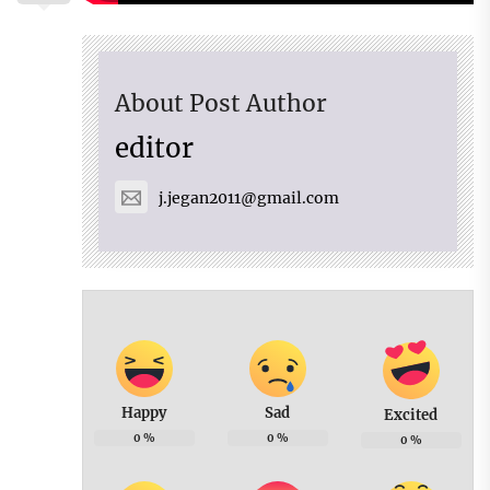
About Post Author
editor
j.jegan2011@gmail.com
Happy
Sad
Excited
0
%
0
%
0
%