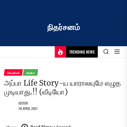
Skip
to
the
content
நிதர்சனம்
TRENDING NEWS
செய்திகள்
வீடியோ
அப்பா Life Story-ய யாராலயுமே எழுத
முடியாது.!! (வீடியோ)
EDITOR
29 APRIL 2021