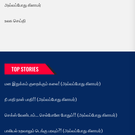
அவ்வப்போது கிளாமர்
உலக செய்தி
TOP STORIES
மன இறுக்கம் குறைக்கும் கலை! (அவ்வப்போது கிளாமர்)
நீ பாதி நான் பாதி!! (அவ்வப்போது கிளாமர்)
செக்ஸ் வேண்டாம்… செல்போனே போதும்!! (அவ்வப்போது கிளாமர்)
பாலியல் உறவாலும் டெங்கு பரவும்?! (அவ்வப்போது கிளாமர்)