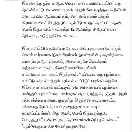
இங்கிலாந்து ஜர்னல் ஆஃப் மெடிச’னில் வெளியிடப்பட்டுள்ளது.
ஆக்ஸ்போர்டு பல்கலைக்கழகம் மற்றும் சீன மருத்துவ அறிவியல்
அகாடமியின் ஆய்வாளர்கள், சீனாவின் நகரம் மற்றும்
கிராமங்களைச் சேர்ந்த 30 முதல் 79 வயதுக்கு உட்பட்ட ஆண்,
பெண் இருபாலரில் 5 லட்சத்து 12 ஆயிரத்து 891 நபர்களை
ஆய்வுக்கு எடுத்துக்கொண்டனர்.
இவர்களில் 18 சதவிகிதம் பேர் உணவில் பழங்களை சேர்த்துக்
கொள்பவர்களாக இருக்கிறார்கள். இவர்களின் 7 ஆண்டுகால
வரலாற்றை ஆராய்ந்ததில், அனைவருமே இதயநோய்
அற்றவர்களாகவும், தினசரி உணவில் பழங்கள்
சாப்பிடுபவர்களாகவும் இருந்தனர். “எப்போதாவது பழங்களை
சாப்பிடுபவர்கள் மற்றும் பழங்கள் சாப்பிடும் பழக்கம் அறவே
இல்லாதவர்களைக் காட்டிலும், தினசரி தவறாமல் பழங்களை
உண்ணும் பழக்கம் உடையவர்களுக்கு உயர் ரத்த அழுத்தம் மற்றும்
ரத்த சர்க்கரை அளவு குறைந்து இருந்ததோடு, மாரடைப்பு,
பக்கவாத நோய் அபாயம் குறைந்தவர்களாகவும்
காணப்பட்டார்கள். இது ஆண், பெண் இருவருக்குமே
பொருந்தும்” என்கின்றனர் ஆய்வாளர்கள்.அப்புறமென்ன..?
`பழம்’பெருமை பேச வேண்டியதுதானே!