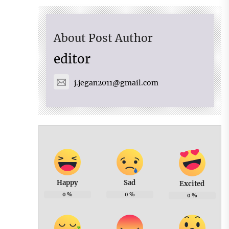
About Post Author
editor
j.jegan2011@gmail.com
Happy
Sad
Excited
0
%
0
%
0
%