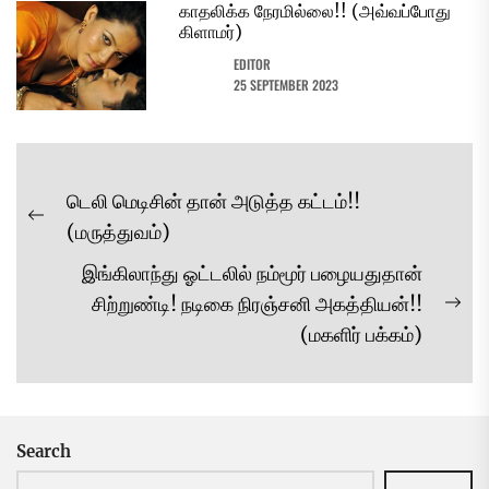
காதலிக்க நேரமில்லை!! (அவ்வப்போது
கிளாமர்)
EDITOR
25 SEPTEMBER 2023
Post
டெலி மெடிசின் தான் அடுத்த கட்டம்!!
navigation
Previous
(மருத்துவம்)
post:
இங்கிலாந்து ஓட்டலில் நம்மூர் பழையதுதான்
சிற்றுண்டி! நடிகை நிரஞ்சனி அகத்தியன்!!
Ne
(மகளிர் பக்கம்)
pos
Search