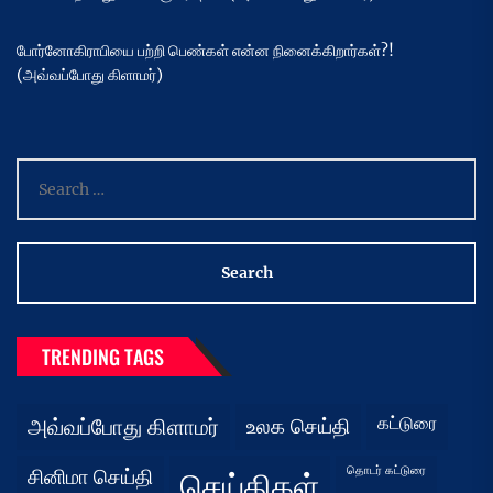
போர்னோகிராபியை பற்றி பெண்கள் என்ன நினைக்கிறார்கள்?!
(அவ்வப்போது கிளாமர்)
Search
for:
TRENDING TAGS
கட்டுரை
அவ்வப்போது கிளாமர்
உலக செய்தி
தொடர் கட்டுரை
சினிமா செய்தி
செய்திகள்