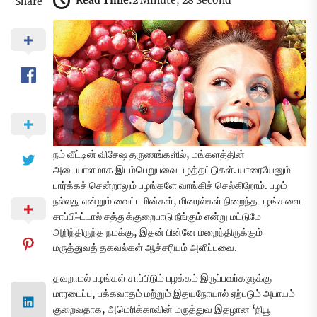
Read Time:
2 Minute, 28 Second
Share
நம் வீட்டின் விசேஷ தருணங்களில், மங்களத்தின்
அடையாளமாக இடம்பெறுபவை பழத்தட்டுகள். யாரையேனும்
பார்க்கச் சென்றாலும் பழங்களே வாங்கிச் செல்கிறோம். பழம்
நல்லது என்றும் வைட்டமின்கள், மினரல்கள் நிறைந்த பழங்களை
சாப்பி–்ட்டால் சத்துக்குறைபாடு நீங்கும் என்று மட்டுமே
அறிந்திருந்த நமக்கு, இதன் பின்னே மறைந்திருக்கும்
மருத்துவத் தகவல்கள் ஆச்சரியம் அளிப்பவை.
தவறாமல் பழங்கள் சாப்பிடும் பழக்கம் இருப்பவர்களுக்கு
மாரடைப்பு, பக்கவாதம் மற்றும் இதயநோயால் ஏற்படும் அபாயம்
குறைவதாக, அமெரிக்காவின் மருத்துவ இதழான ‘நியூ