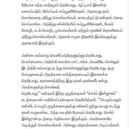
ரீதியாக எந்த மாற்றமும் தெரியாது. ஆட்டிசம் இரண்டு
வகைப்படும். ரிசெப்டிவ் கம்யூனிகேஷன். அதாவது நாம்
சொல்வதை புரிந்து கொள்வார்கள். கையத்தட்டு என்றால் அதை
செய்வாங்க. அடுத்து எக்ஸ்பிரசிவ் கம்யூனிகேஷன், பேசும்
மொழி, உடல் மொழி, முகபாவங்கள் மற்றும் குரலின் தொனியைப்
புரிந்து கொள்வார்கள். ஆனால் சமூக திறனில் இவர்களுக்கு
குறைபாடு இருக்கும்.
அன்பை எவ்வாறு வெளிப்படுத்தணும்னு தெரியாது.
பொம்மையை அடுக்கி வைக்க மாட்டாங்க. வெளியே செல்லும்
இடத்தில் எவ்வாறு நடந்து கொள்ளணும்னு தெரியாது. ஒரு
பொருளையும் அதற்கான வார்த்தையையும் இணைக்க
தெரியாது. உதாரணத்திற்கு இது தான் தண்ணீர் என்று
அவர்களுக்கு சொல்லத்
தெரியாது’’ என்றவர் இந்த குழந்தைகள் ‘செல்ப் இன்ஜுரல்’
நடத்தையால் பாதிக்கப்படுவதாக தெரிவித்தார். ‘‘பெரும்பாலும்
என்னிடம் வரும் குழந்தைகளுக்கு எல்லாம் ஐந்து வயது கடந்து
தான் வருவாங்க. அந்த வயதில் பேசவும் தெரியாது. செல்ப்
இன்ஜுரல் நடத்தை அதிகமாக இருக்கும். அவர்களையே
அடித்துக் கொள்வார்கள். அல்லது மற்றவர்களை அடிப்பார்கள்.