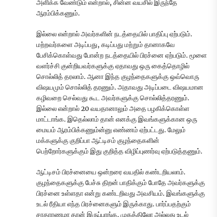
அளிக்க வேண்டும் என்றால், சின்ன வயசில் இருந்தே
ஆரம்பிக்கணும்.
இல்லை என்றால் அவர்களின் நடத்தையில் பாதிப்பு ஏற்படும்.
மற்றவர்களை அடிப்பது, கடிப்பது மற்றும் தானாகவே
பேசிக்கொள்வது போன்ற நடத்தையில் பிரச்னை ஏற்படும். மூளை
வளர்ச்சி குன்றியவர்களுக்கு ஏதாவது ஒரு கைத்தொழில்
சொல்லித் தரலாம். ஆனா இந்த குழந்தைகளுக்கு ஒவ்வொரு
விஷயமும் சொல்லித் தரணும். அதாவது அடிப்படை விஷயமான
கழிவறை செல்வது கூட அவர்களுக்கு சொல்லித்தரணும்.
இல்லை என்றால் 20 வயதானாலும் அதை பழகிக்கொள்ள
மாட்டாங்க. இதெல்லாம் தான் எனக்கு இவங்களுக்கான ஒரு
மையம் ஆரம்பிக்கணும்ன்னு எண்ணம் ஏற்பட்டது. மேலும்
மக்களுக்கு குறிப்பா ஆட்டிசம் குழந்தைகளின்
பெற்றோர்களுக்கும் இது குறித்த விழிப்புணர்வு ஏற்படுத்தணும்.
ஆட்டிசம் பிரச்னையை ஒன்றரை வயதில் கண்டறியலாம்.
குழந்தைகளுக்கு பேச்சு திறன் பாதிக்கும் போதே அவர்களுக்கு
பிரச்னை உள்ளதா என்று கண்டறிவது அவசியம். இவங்களுக்கு
உடல் ரீதியா எந்த பிரச்னைகளும் இருக்காது. பார்ப்பதற்கும்
சாதாரணமா தான் இருப்பாங்க. முகத்திலோ அல்லது உடல்