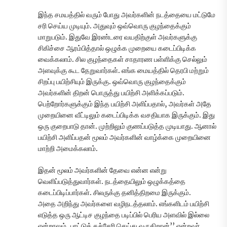
இந்த சமயத்தில் வரும் போது அவர்களின் நடத்தையை மட்டுமே
சரி செய்ய முடியும். அதுவும் ஒவ்வொரு குழந்தைக்கும்
மாறுபடும். இதுவே இரண்டரை வயதிற்குள் அவர்களுக்கு
சிகிச்சை ஆரம்பித்தால் ஒழுக்க முறையை கடைப்பிடிக்க
வைக்கலாம். சில குழந்தைகள் சாதாரண பள்ளிக்கு செல்லும்
அளவுக்கு கூட தேறுவார்கள். எங்க மையத்தில் தெரபி மற்றும்
சிறப்பு பயிற்சியும் இருக்கு. ஒவ்வொரு குழந்தைக்கும்
அவர்களின் திறன் பொருத்து பயிற்சி அளிக்கப்படும்.
பெற்றோர்களுக்கும் இந்த பயிற்சி அளிப்பதால், அவர்கள் அதே
முறையினை வீட்டிலும் கடைப்பிடிக்க வசதியாக இருக்கும். இது
ஒரு குறைபாடு தான். முற்றிலும் குணப்படுத்த முடியாது. ஆனால்
பயிற்சி அளிப்பதன் மூலம் அவர்களின் வாழ்க்கை முறையினை
மாற்றி அமைக்கலாம்.
இதன் மூலம் அவர்களின் தேவை என்ன என்று
வெளிப்படுத்துவார்கள். நடத்தையிலும் ஒழுக்கத்தை
கடைப்பிடிப்பார்கள். சிலருக்கு தனித்திறமை இருக்கும்.
அதை அறிந்து அவர்களை வழிநடத்தலாம். எங்களிடம் பயிற்சி
எடுத்த ஒரு ஆட்டிச குழந்தை படிப்பில் பெரிய அளவில் இல்லை
என்றாலும், பாட்டுக் கச்சேரி செய்து வருகிறான்’’ என்றவர்