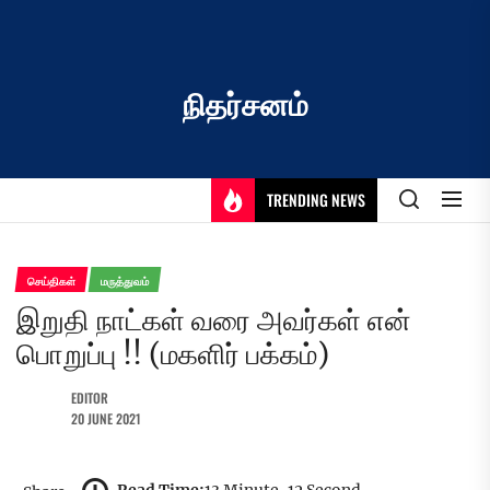
Skip
to
the
content
நிதர்சனம்
TRENDING NEWS
செய்திகள்
மருத்துவம்
இறுதி நாட்கள் வரை அவர்கள் என்
பொறுப்பு !! (மகளிர் பக்கம்)
EDITOR
20 JUNE 2021