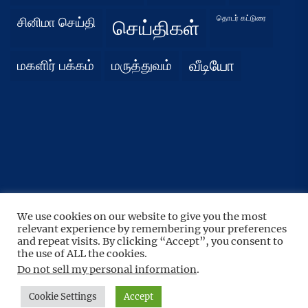
தொடர் கட்டுரை
சினிமா செய்தி
செய்திகள்
மகளிர் பக்கம்
மருத்துவம்
வீடியோ
We use cookies on our website to give you the most
UP
↑
relevant experience by remembering your preferences
Copyright © 2026
நிதர்சனம்.
All rights reserved.
and repeat visits. By clicking “Accept”, you consent to
the use of ALL the cookies.
Theme: BoundlessNews By
Themeinwp.
Powered by
WordPress.
Do not sell my personal information
.
Cookie Settings
Accept
Home
Privacy
Athirady