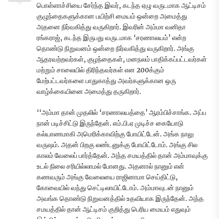
பொள்ளாச்சியை சேர்ந்த இவர், கடந்த ஏழு வருடமாக ஆட்டிசம்
குழுந்தைகளுக்கான பயிற்சி மையம் ஒன்றை அமைத்து
அதனை நிர்வகித்து வருகிறார். இவரின் அம்மா வனிதா
ரங்கராஜ், கடந்த இருபது வருடமாக ‘சரணாலயம்’ என்ற
தொண்டு நிறுவனம் ஒன்றை நிர்வகித்து வருகிறார். அங்கு
ஆதரவற்றவர்கள், குழந்தைகள், மனநலம் பாதிக்கப்பட்டவர்கள்
மற்றும் சாலையில் திரிந்தவர்கள் என 200க்கும்
மேற்பட்டவர்களை பாதுகாத்து அவர்களுக்கான ஒரு
வாழ்க்கையினை அமைத்து தருகிறார்.
‘‘அம்மா தான் முதலில் ‘சரணாலயத்தை’ ஆரம்பிச்சாங்க. அப்ப
நான் படிச்சிட்டு இருந்தேன். எம்.பி.ஏ முடிச்ச கையோடு
கல்யாணமாகி அமெரிக்காவிற்கு போயிட்டேன். அங்க நாலு
வருஷம். அதன் பிறகு லண்டனுக்கு போயிட்டோம். அங்கு சில
காலம் வேலைப் பார்த்தேன். அந்த சமயத்தில் தான் அம்மாவுக்கு
உடல் நிலை சரியில்லாமல் போனது. அதனால் நானும் என்
கணவரும் அங்கு வேலையை ராஜினாமா செய்திட்டு,
கோவையில் வந்து செட்டிலாயிட்டோம். அம்மாவுடன் நானும்
அவங்க தொண்டு நிறுவனத்தில் உதவியாக இருந்தேன். அந்த
சமயத்தில் தான் ஆட்டிசம் குறித்து பெரிய மையம் எதுவும்