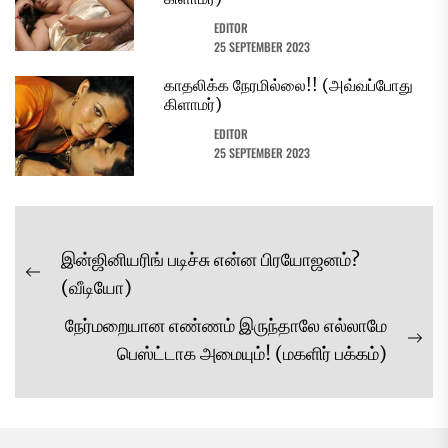
EDITOR
25 SEPTEMBER 2023
காதலிக்க நேரமில்லை!! (அவ்வப்போது
கிளாமர்)
EDITOR
25 SEPTEMBER 2023
Post
இன்ஜினியரிங் படிச்சு என்ன பிரயோஜனம்?
navigation
Previous
(வீடியோ)
post:
நேர்மறையான எண்ணம் இருந்தாலே எல்லாமே
Ne
பெஸ்ட்டாக அமையும்! (மகளிர் பக்கம்)
pos