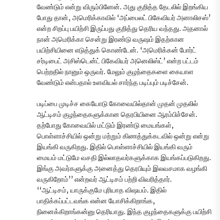
வேண்டும் என்று விரும்பினேன். அது குறித்த தேடலில் இறங்கிய
போது தான், அமெரிக்காவில் ‘அப்பைலட் பிகேவியர் அனாலிசஸ்’
என்ற சிறப்பு பயிற்சி இருப்பது குறித்து தெரிய வந்தது. அதனால்
நான் அமெரிக்கா சென்று இரண்டு வருஷம் இதற்கான
பயிற்சியினை எடுத்துக் கொண்டேன். ‘அமெரிக்கன் போர்ட்
சர்டிபைட் அசிஸ்டென்ட் பிகேவியர் அனெலிஸ்ட்’ என்ற பட்டம்
பெற்றதில் நானும் ஒருவர். மேலும் குழந்தைகளை கையாள
வேண்டும் என்பதால் உளவியல் சார்ந்த படிப்பும் படிச்சேன்.
படிப்பை முடிச்ச கையோடு கோவையில்தான் முதன் முதலில்
ஆட்டிசம் குழந்தைகளுக்கான தெரபியினை ஆரம்பிச்சேன்.
தற்போது கோவையில் மட்டும் இரண்டு மையங்கள்,
பொள்ளாச்சியில் ஒன்று மற்றும் கிணத்துக்கடவில் ஒன்று என்று
இயங்கி வருகிறது. இதில் பொள்ளாச்சியில் இயங்கி வரும்
மையம் மட்டுமே வசதி இல்லாதவர்களுக்காக இயங்கப்படுகிறது.
இங்கு அவர்களுக்கு அனைத்து தெரபியும் இலவசமாக வழங்கி
வருகிறோம்’’ என்றவர் ஆட்டிசம் பற்றி விவரித்தார்.
‘‘ஆட்டிசம், யாருக்குமே புரியாத விஷயம். இதில்
பாதிக்கப்பட்டவங்க என்ன யோசிக்கிறாங்க,
நினைக்கிறாங்கன்னு தெரியாது. இந்த குழந்தைகளுக்கு பயிற்சி