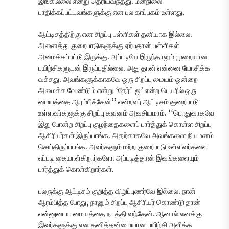
இங்கில்லை என்று தெரியவந்தது. மனநிலை
பாதிக்கப்பட்டவங்களுக்கு என பல காப்பகம் உள்ளது.
ஆட்டிசத்திற்கு என சிறப்பு பள்ளிகள் தனியாக இல்லை.
அனைத்து குறைபாடுகளுக்கு ஏற்பதான் பள்ளிகள்
அமைக்கப்பட்டு இருக்கு. அப்படியே இருந்தாலும் முறையான
பயிற்சிகளுடன் இருப்பதில்லை. அது தான் என்னை யோசிக்க
வச்சது. அவங்களுக்காகவே ஒரு சிறப்பு மையம் ஒன்றை
அமைக்க வேண்டும் என்று ‘தேர்ட் ஐ’ என்ற பெயரில் ஒரு
மையத்தை ஆரம்பிச்சேன்’’ என்றவர் ஆட்டிசம் குறைபாடு
உள்ளவர்களுக்கு சிறப்பு கவனம் அவசியமாம். ‘‘பொதுவாகவே
இது போன்ற சிறப்பு குழந்தைகளைப் பார்த்துக் கொள்ள சிறப்பு
ஆசிரியர்கள் இருப்பாங்க. அதற்காகவே அவங்களை நியமனம்
செய்திருப்பாங்க. அவர்களும் மற்ற குறைபாடு உள்ளவர்களை
எப்படி கையாள்கிறார்களோ அப்படித்தான் இவங்களையும்
பார்த்துக் கொள்கிறார்கள்.
பலருக்கு ஆட்டிசம் குறித்த விழிப்புணர்வே இல்லை. நான்
ஆரம்பித்த போது, நானும் சிறப்பு ஆசிரியர் கொண்டு தான்
என்னுடைய மையத்தை நடத்தி வந்தேன். ஆனால் எனக்கு
இவர்களுக்கு என தனித்தன்மையான பயிற்சி அளிக்க