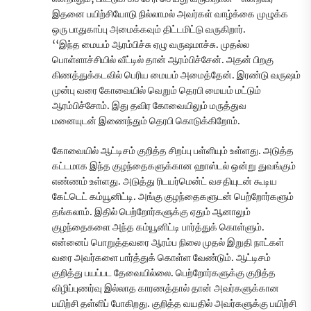
இதனை பயிற்சியோடு நில்லாமல் அவர்கள் வாழ்க்கை முழுக்க
ஒரு பாதுகாப்பு அமைக்கவும் திட்டமிட்டு வருகிறார்.
‘‘இந்த மையம் ஆரம்பிச்சு ஏழு வருஷமாச்சு. முதல்ல
பொள்ளாச்சியில் வீட்டில் தான் ஆரம்பிச்சேன். அதன் பிறகு
கிணத்துக்கடவில் பெரிய மையம் அமைத்தேன். இரண்டு வருஷம்
முன்பு வரை கோவையில் வெறும் தெரபி மையம் மட்டும்
ஆரம்பிச்சோம். இது தவிர கோவையிலும் மருத்துவ
மனையுடன் இணைந்தும் தெரபி கொடுக்கிறோம்.
கோவையில் ஆட்டிசம் குறித்த சிறப்பு பள்ளியும் உள்ளது. அடுத்த
கட்டமாக இந்த குழந்தைகளுக்கான ஹாஸ்டல் ஒன்று துவங்கும்
எண்ணம் உள்ளது. அடுத்து ரிடயர்மென்ட் வசதியுடன் கூடிய
கேட்டெட் கம்யூனிட்டி. அங்கு குழந்தைகளுடன் பெற்றோர்களும்
தங்கலாம். இதில் பெற்றோர்களுக்கு ஏதும் ஆனாலும்
குழந்தைகளை அந்த கம்யூனிட்டி பார்த்துக் கொள்ளும்.
என்னைப் பொறுத்தவரை ஆரம்ப நிலை முதல் இறுதி நாட்கள்
வரை அவர்களை பார்த்துக் கொள்ள வேண்டும். ஆட்டிசம்
குறித்து பயப்பட தேவையில்லை. பெற்றோர்களுக்கு குறித்த
விழிப்புணர்வு இல்லாத காரணத்தால் தான் அவர்களுக்கான
பயிற்சி தள்ளிப் போகிறது. குறித்த வயதில் அவர்களுக்கு பயிற்சி