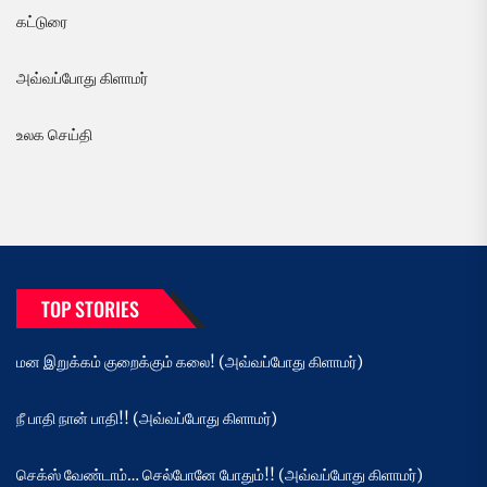
கட்டுரை
அவ்வப்போது கிளாமர்
உலக செய்தி
TOP STORIES
மன இறுக்கம் குறைக்கும் கலை! (அவ்வப்போது கிளாமர்)
நீ பாதி நான் பாதி!! (அவ்வப்போது கிளாமர்)
செக்ஸ் வேண்டாம்… செல்போனே போதும்!! (அவ்வப்போது கிளாமர்)