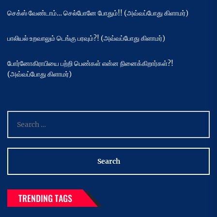
செக்ஸ் வேண்டாம்… செல்போனே போதும்!! (அவ்வப்போது கிளாமர்)
பாலியல் உறவாலும் டெங்கு பரவும்?! (அவ்வப்போது கிளாமர்)
போர்னோகிராபியை பற்றி பெண்கள் என்ன நினைக்கிறார்கள்?!
(அவ்வப்போது கிளாமர்)
Search
for:
TRENDING TAGS