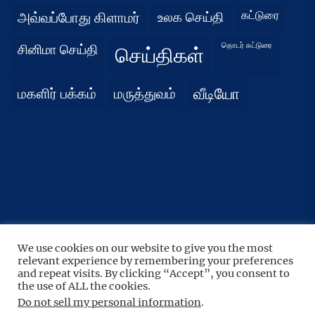
கட்டுரை
அவ்வப்போது கிளாமர்
உலக செய்தி
தொடர் கட்டுரை
சினிமா செய்தி
செய்திகள்
மகளிர் பக்கம்
மருத்துவம்
வீடியோ
We use cookies on our website to give you the most
UP
↑
relevant experience by remembering your preferences
Copyright © 2026
நிதர்சனம்.
All rights reserved.
and repeat visits. By clicking “Accept”, you consent to
Theme: BoundlessNews By
the use of ALL the cookies.
Themeinwp.
Powered by
WordPress.
Do not sell my personal information
.