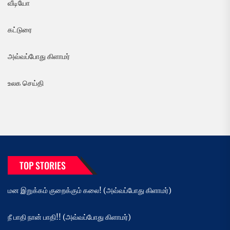
வீடியோ
கட்டுரை
அவ்வப்போது கிளாமர்
உலக செய்தி
TOP STORIES
மன இறுக்கம் குறைக்கும் கலை! (அவ்வப்போது கிளாமர்)
நீ பாதி நான் பாதி!! (அவ்வப்போது கிளாமர்)