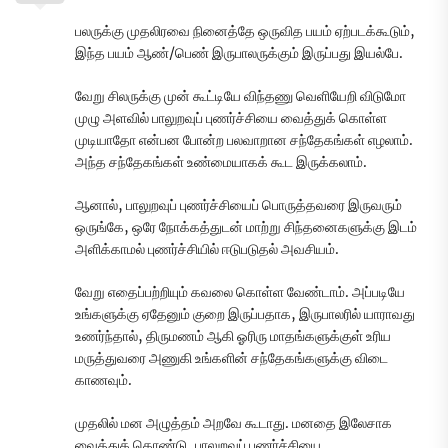
பலருக்கு முதலிரவை நினைத்தே ஒருவித பயம் ஏற்படக்கூடும்,
இந்த பயம் ஆண்/பெண் இருபாலருக்கும் இருப்பது இயல்பே.
வேறு சிலருக்கு முன் கூட்டியே விந்தணு வெளியேறி விடுமோ
முழு அளவில் பாலுறவுப் புணர்ச்சியை வைத்துக் கொள்ள
முடியாதோ என்பன போன்ற பலவாறான சந்தேகங்கள் எழலாம்.
அந்த சந்தேகங்கள் உண்மையாகக் கூட இருக்கலாம்.
ஆனால், பாலுறவுப் புணர்ச்சியைப் பொருத்தவரை இருவரும்
ஒருங்கே, ஒரே நோக்கத்துடன் மாற்று சிந்தனைகளுக்கு இடம்
அளிக்காமல் புணர்ச்சியில் ஈடுபடுதல் அவசியம்.
வேறு எதைப்பற்றியும் கவலை கொள்ள வேண்டாம். அப்படியே
உங்களுக்கு ஏதேனும் குறை இருப்பதாக, இருபாலரில் யாராவது
உணர்ந்தால், திருமணம் ஆகி ஓரிரு மாதங்களுக்குள் உரிய
மருத்துவரை அணுகி உங்களின் சந்தேகங்களுக்கு விடை
காணவும்.
முதலில் மன அழுத்தம் அறவே கூடாது. மனதை இலேசாக
வைத்துக் கொண்டு, பாலுறவுப் புணர்ச்சியை