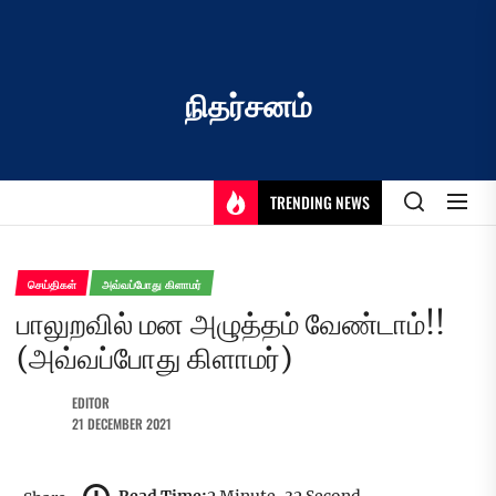
Skip
to
the
content
நிதர்சனம்
TRENDING NEWS
செய்திகள்
அவ்வப்போது கிளாமர்
பாலுறவில் மன அழுத்தம் வேண்டாம்!!
(அவ்வப்போது கிளாமர்)
EDITOR
21 DECEMBER 2021