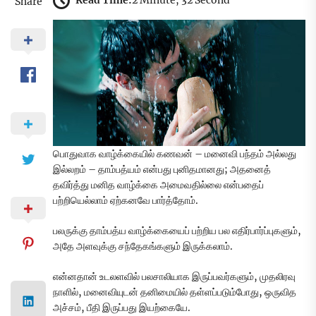
Read Time:
2 Minute, 32 Second
Share
பொதுவாக வாழ்க்கையில் கணவன் – மனைவி பந்தம் அல்லது
இல்லறம் – தாம்பத்யம் என்பது புனிதமானது; அதனைத்
தவிர்த்து மனித வாழ்க்கை அமைவதில்லை என்பதைப்
பற்றியெல்லாம் ஏற்கனவே பார்த்தோம்.
பலருக்கு தாம்பத்ய வாழ்க்கையைப் பற்றிய பல எதிர்பார்ப்புகளும்,
அதே அளவுக்கு சந்தேகங்களும் இருக்கலாம்.
என்னதான் உடலளவில் பலசாலியாக இருப்பவர்களும், முதலிரவு
நாளில், மனைவியுடன் தனிமையில் தள்ளப்படும்போது, ஒருவித
அச்சம், பீதி இருப்பது இயற்கையே.