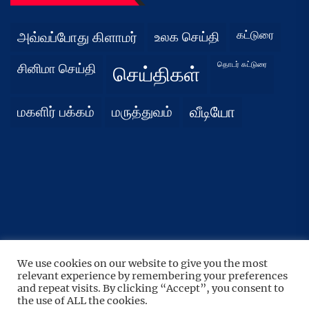
கட்டுரை
அவ்வப்போது கிளாமர்
உலக செய்தி
தொடர் கட்டுரை
சினிமா செய்தி
செய்திகள்
மகளிர் பக்கம்
மருத்துவம்
வீடியோ
We use cookies on our website to give you the most
UP
↑
relevant experience by remembering your preferences
Copyright © 2026
நிதர்சனம்.
All rights reserved.
and repeat visits. By clicking “Accept”, you consent to
the use of ALL the cookies.
Theme: BoundlessNews By
Themeinwp.
Powered by