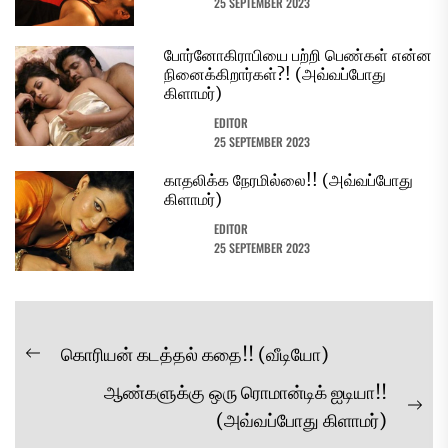
25 SEPTEMBER 2023
போர்னோகிராபியை பற்றி பெண்கள் என்ன
நினைக்கிறார்கள்?! (அவ்வப்போது
கிளாமர்)
EDITOR
25 SEPTEMBER 2023
காதலிக்க நேரமில்லை!! (அவ்வப்போது
கிளாமர்)
EDITOR
25 SEPTEMBER 2023
Post
கொரியன் கடத்தல் கதை!! (வீடியோ)
Previous
navigation
ஆண்களுக்கு ஒரு ரொமான்டிக் ஐடியா!!
post:
Ne
(அவ்வப்போது கிளாமர்)
pos