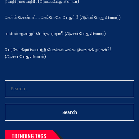
நீ பாதி நான் பாதி!! (அவ்வப்போது கிளாமர்)
செக்ஸ் வேண்டாம்… செல்போனே போதும்!! (அவ்வப்போது கிளாமர்)
பாலியல் உறவாலும் டெங்கு பரவும்?! (அவ்வப்போது கிளாமர்)
போர்னோகிராபியை பற்றி பெண்கள் என்ன நினைக்கிறார்கள்?!
(அவ்வப்போது கிளாமர்)
Search
for:
TRENDING TAGS