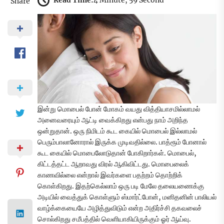
Read Time:
4 Minute, 59 Second
Share
இன்று மொபைல் போன் மோகம் வயது வித்தியாசமில்லாமல்
அனைவரையும் ஆட்டி வைக்கிறது என்பது நாம் அறிந்த
ஒன்றுதான். ஒரு நிமிடம் கூட கையில் மொபைல் இல்லாமல்
பெரும்பாலானோரால் இருக்க முடிவதில்லை. பாத்ரூம் போனால்
கூட கையில் மொபைலோடுதான் போகிறார்கள். மொபைல்,
கிட்டத்தட்ட ஆறாவது விரல் ஆகிவிட்டது. மொபைலைக்
காணவில்லை என்றால் இவர்களை பதற்றம் தொற்றிக்
கொள்கிறது. இதற்கெல்லாம் ஒரு படி மேலே தலையணைக்கு
அடியில் வைத்துக் கொள்ளும் ஸ்மார்ட்போன், மனிதனின் பாலியல்
வாழ்க்கையையே அழித்துவிடும் என்ற அதிர்ச்சி தகவலைச்
சொல்கிறது சமீபத்தில் வெளியாகியிருக்கும் ஓர் ஆய்வு.