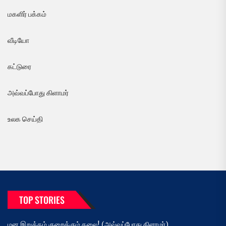
மகளிர் பக்கம்
வீடியோ
கட்டுரை
அவ்வப்போது கிளாமர்
உலக செய்தி
TOP STORIES
மன இறுக்கம் குறைக்கும் கலை! (அவ்வப்போது கிளாமர்)