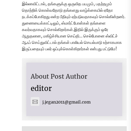
இல்லாவிட்டால், தங்களுக்கு ஒருவித பயமும், பதற்றமும்
தொற்றிக் கொள்வதோடு தங்களது வாழ்க்கையில் ஏதோ
நடக்கப்போகிறது என்ற பீதியும் ஏற்படுவதாகவும் சொல்கின்றனர்.
துணையைக்காட்டிலும், ஸ்மார்ட்போன்கள் தங்களை
கவர்வதாகவும் சொல்கிறார்கள்.இதில் இருக்கும் ஒரே
ஆறுதலான, மகிழ்ச்சியான செய்தி… செல்போனை ஸ்விட்ச்
ஆஃப் செய்துவிட்டால் தங்கள் பாலியல் செயல்பாடு உற்சாகமாக
இருப்பதையும் பலர் ஒப்புக்கொள்கிறார்கள் என்பது மட்டுமே!
About Post Author
editor
j.jegan2011@gmail.com