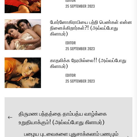
EDITOR
25 SEPTEMBER 2023
போர்னோகிராபியை பற்றி பெண்கள் என்ன
நினைக்கிறார்கள்?! (அவ்வப்போது
கிளாமர்)
EDITOR
25 SEPTEMBER 2023
காதலிக்க நேரமில்லை!! (அவ்வப்போது
கிளாமர்)
EDITOR
25 SEPTEMBER 2023
Post
திருமண பந்தத்தை தாம்பத்ய வாழ்க்கை
navigation
Previous
உறுதியாக்கும்! (அவ்வப்போது கிளாமர்)
post:
பழைய புடவைகளை புதுசாக்கலாம் பணமும்