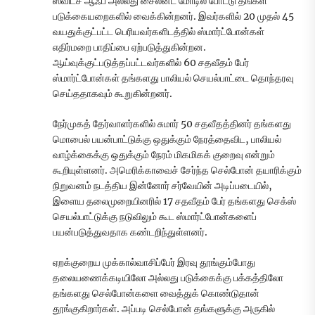
ஸ்விட்ச் ஆஃப் அல்லது சைலன்ட் மோடில் போட்டு தங்கள்
படுக்கையறைகளில் வைக்கின்றனர். இவர்களில் 20 முதல் 45
வயதுக்குட்பட்ட பெரியவர்களிடத்தில் ஸ்மார்ட்போன்கள்
எதிர்மறை பாதிப்பை ஏற்படுத்துகின்றன.
ஆய்வுக்குட்படுத்தப்பட்டவர்களில் 60 சதவீதம் பேர்
ஸ்மார்ட்போன்கள் தங்களது பாலியல் செயல்பாட்டை தொந்தரவு
செய்ததாகவும் கூறுகின்றனர்.
நேர்முகத் தேர்வாளர்களில் சுமார் 50 சதவீதத்தினர் தங்களது
மொபைல் பயன்பாட்டுக்கு ஒதுக்கும் நேரத்தைவிட, பாலியல்
வாழ்க்கைக்கு ஒதுக்கும் நேரம் மிகமிகக் குறைவு என்றும்
கூறியுள்ளனர். அமெரிக்காவைச் சேர்ந்த செல்போன் தயாரிக்கும்
நிறுவனம் நடத்திய இன்னோர் சர்வேயின் அடிப்படையில்,
இளைய தலைமுறையினரில் 17 சதவீதம் பேர் தங்களது செக்ஸ்
செயல்பாட்டுக்கு நடுவிலும் கூட ஸ்மார்ட்போன்களைப்
பயன்படுத்துவதாக கண்டறிந்துள்ளனர்.
ஏறக்குறைய முக்கால்வாசிப்பேர் இரவு தூங்கும்போது
தலையணைக்கடியிலோ அல்லது படுக்கைக்கு பக்கத்திலோ
தங்களது செல்போன்களை வைத்துக் கொண்டுதான்
தூங்குகிறார்கள். அப்படி செல்போன் தங்களுக்கு அருகில்