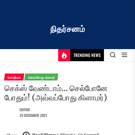
Skip
to
the
content
நிதர்சனம்
TRENDING NEWS
செய்திகள்
அவ்வப்போது கிளாமர்
செக்ஸ் வேண்டாம்… செல்போனே
போதும்! (அவ்வப்போது கிளாமர்)
EDITOR
24 DECEMBER 2021