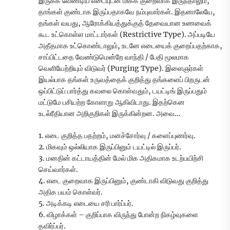
இருக்க வேண்டிய எடையுடன் மிகக் குறைவாக இருந்தாலும்,
தாங்கள் குண்டாக இருப்பதாகவே நம்புவார்கள். இதனாலேயே,
தங்கள் வயது, ஆரோக்கியத்துக்குத் தேவையான உணவைக்
கூட உட்கொள்ள மாட்டார்கள் (Restrictive Type). அப்படியே
அதீதமாக உட்கொண்டாலும், உடனே எடையைக் குறைப்பதற்காக,
சாப்பிட்டதை வேண்டுமென்றே வாந்தி / பேதி மூலமாக
வெளியேற்றியும் விடுவர் (Purging Type). இளைஞர்கள்
இயல்பாக தங்கள் உருவத்தைக் குறித்து தங்களைப் பிறருடன்
ஒப்பிட்டுப் பார்த்து கவலை கொள்வதும், டயட்டிங் இருப்பதும்
மட்டுமே பசியற்ற கோளாறு ஆகிவிடாது. இதற்கென
உடல்ரீதியான அறிகுறிகள் இருக்கின்றன. அவை…
1. எடை குறித்த பதற்றம், மனச்சோர்வு / களைப்புணர்வு.
2. மிகவும் ஒல்லியாக இருப்பினும் டயட்டில் இருப்பர்.
3. மனதின் கட்டாயத்தின் மேல் மிக அதிகமாக உடற்பயிற்சி
செய்வார்கள்.
4. எடை குறைவாக இருப்பினும், குண்டாகி விடுவது குறித்து
அதிக பயம் கொள்வர்.
5. அடிக்கடி எடையை சரி பார்ப்பர்.
6. விழாக்கள் – குறிப்பாக விருந்து போன்ற நிகழ்வுகளை
தவிர்ப்பர்.