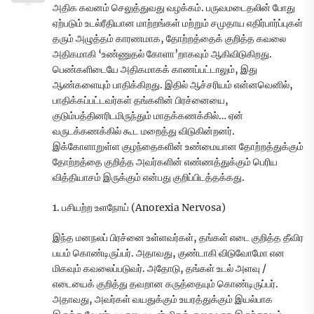
அதிக கவனம் செலுத்துவது வழக்கம். பருவமடைதலின் போது
ஏற்படும் உடல்ரீதியான மாற்றங்கள் மற்றும் சமுதாய எதிர்பார்ப்புகள்
தரும் அழுத்தம் காரணமாக, தோற்றத்தைக் குறித்த கவலை
அதிகமாகி ‘உண்ணுதல் கோளா’றாகவும் ஆகிவிடுகிறது.
பெண்களிடையே அதிகமாகக் காணப்பட்டாலும், இது
ஆண்களையும் பாதிக்கிறது. இதில் ஆச்சரியம் என்னவெனில்,
பாதிக்கப்பட்டவர்கள் தங்களின் பிரச்னையை,
குடும்பத்தினரிடமிருந்தும் மாதக்கணக்கில்… ஏன்
வருடக்கணக்கில் கூட மறைத்து விடுகின்றனர்.
இக்கோளாறுள்ள குழந்தைகளின் உண்மையான தோற்றத்துக்கும்
தோற்றத்தை குறித்த அவர்களின் எண்ணத்துக்கும் பெரிய
வித்தியாசம் இருக்கும் என்பது குறிப்பிடத்தக்கது.
1. பசியற்ற உளநோய் (Anorexia Nervosa)
இந்த மனநலப் பிரச்னை உள்ளவர்கள், தங்கள் எடை குறித்த தீவிர
பயம் கொண்டிருப்பர். அதாவது, குண்டாகி விடுவோமோ என
மிகவும் கவலைப்படுவர். அதோடு, தங்கள் உடல் அளவு /
எடையைக் குறித்து தவறான கருத்தையும் கொண்டிருப்பர்.
அதாவது, அவர்கள் வயதுக்கும் உயரத்துக்கும் இயல்பாக