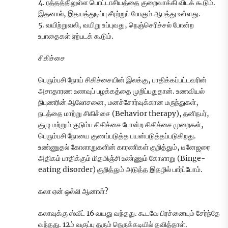
4. ரத்தத்திலுள்ள பொட்டாசியத்தை குறைவாக்கி விடக் கூடும்.
இதனால், இதயத்துடிப்பு சீரற்றுப் போகும் ஆபத்து உள்ளது.
5. வயிற்றுவலி, வயிறு உப்புவது, நெஞ்செரிச்சல் போன்ற
உபாதைகள் ஏற்படக் கூடும்.
சிகிச்சை
பெரும்பசி நோய் சிகிச்சையின் இலக்கு, பாதிக்கப்பட்டவரின்
அசாதாரண உணவுப் பழக்கத்தை முறிப்பதுதான். உணவியல்
நிபுணரின் ஆலோசனை, மனச்சோர்வுக்கான மருந்துகள்,
நடத்தை மாற்று சிகிச்சை (Behavior therapy), தனிநபர்,
குழு மற்றும் குடும்ப சிகிச்சை போன்ற சிகிச்சை முறைகள்,
பெரும்பசி நோயை குணப்படுத்த பயன்படுத்தப்படுகிறது.
உண்ணுதல் கோளாறுகளின் காரணிகள் குறித்தும், டீனேஜரை
அதிகம் பாதிக்கும் மிதமிஞ்சி உண்ணும் கோளாறு (Binge-
eating disorder) குறித்தும் அடுத்த இதழில் பார்ப்போம்.
கலா ஏன் ஒல்லி ஆனாள்?
கலாவுக்கு ஸ்வீட் 16 வயது வந்தது. கூடவே பிரச்னையும் சேர்ந்தே
வந்தது. 12ம் வகுப்பு தரும் நெருக்கடியில் தவித்தாள்.