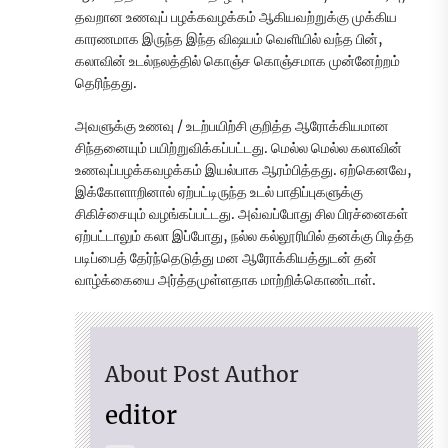
தவறான உணவுப் பழக்கவழக்கம் ஆகியவற்றுக்கு முக்கிய
காரணமாக இருந்த இந்த விஷயம் வெளியில் வந்த பின்,
கலாவின் உடல்நலத்தில் கொஞ்ச கொஞ்சமாக முன்னேற்றம்
தெரிந்தது.
அவளுக்கு உணவு / உடற்பயிற்சி குறித்த ஆரோக்கியமான
சிந்தனையும் பயிற்றுவிக்கப்பட்டது. மெல்ல மெல்ல கலாவின்
உணவுப்பழக்கவழக்கம் இயல்பாக ஆரம்பித்தது. ஏற்கெனவே,
இக்கோளாறினால் ஏற்பட்டிருந்த உடல் பாதிப்புகளுக்கு
சிகிச்சையும் வழங்கப்பட்டது. அவ்வப்போது சில பிரச்னைகள்
ஏற்பட்டாலும் கலா இப்போது, நல்ல கல்லூரியில் தனக்கு பிடித்த
படிப்பைத் தேர்ந்தெடுத்து மன ஆரோக்கியத்துடன் தன்
வாழ்க்கையை அர்த்தமுள்ளதாக மாற்றிக்கொண்டாள்.
About Post Author
editor