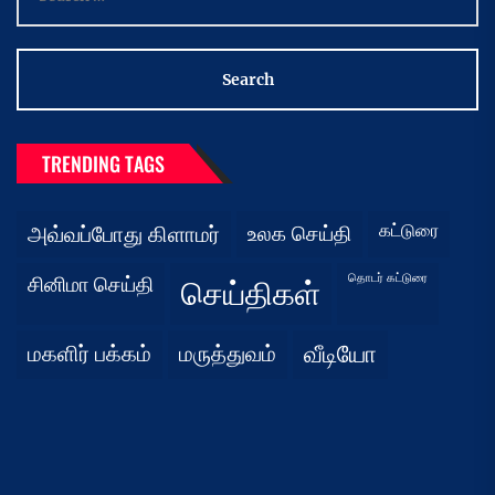
for:
TRENDING TAGS
கட்டுரை
அவ்வப்போது கிளாமர்
உலக செய்தி
தொடர் கட்டுரை
சினிமா செய்தி
செய்திகள்
மகளிர் பக்கம்
மருத்துவம்
வீடியோ