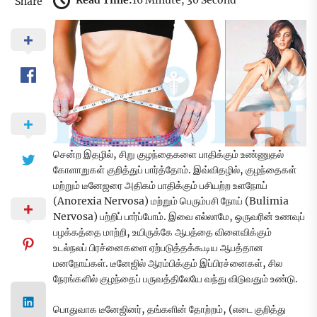
Read Time:
16 Minute, 30 Second
Share
சென்ற இதழில், சிறு குழந்தைகளை பாதிக்கும் உண்ணுதல்
கோளாறுகள் குறித்துப் பார்த்தோம். இவ்விதழில், குழந்தைகள்
மற்றும் டீனேஜரை அதிகம் பாதிக்கும் பசியற்ற உளநோய்
(Anorexia Nervosa) மற்றும் பெரும்பசி நோய் (Bulimia
Nervosa) பற்றிப் பார்ப்போம். இவை எல்லாமே, ஒருவரின் உணவுப்
பழக்கத்தை மாற்றி, உயிருக்கே ஆபத்தை விளைவிக்கும்
உடல்நலப் பிரச்னைகளை ஏற்படுத்தக்கூடிய ஆபத்தான
மனநோய்கள். டீனேஜில் ஆரம்பிக்கும் இப்பிரச்னைகள், சில
நேரங்களில் குழந்தைப் பருவத்திலேயே வந்து விடுவதும் உண்டு.
பொதுவாக டீனேஜினர், தங்களின் தோற்றம், (எடை குறித்து