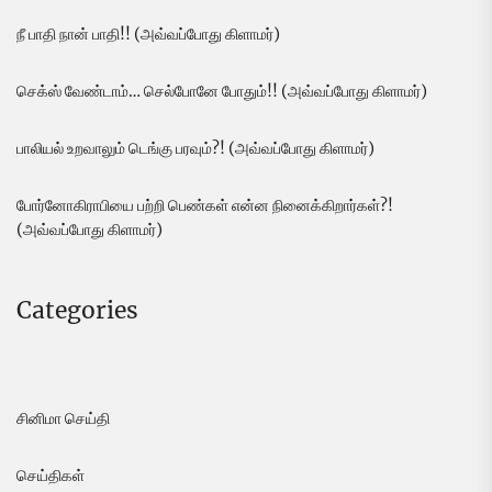
நீ பாதி நான் பாதி!! (அவ்வப்போது கிளாமர்)
செக்ஸ் வேண்டாம்… செல்போனே போதும்!! (அவ்வப்போது கிளாமர்)
பாலியல் உறவாலும் டெங்கு பரவும்?! (அவ்வப்போது கிளாமர்)
போர்னோகிராபியை பற்றி பெண்கள் என்ன நினைக்கிறார்கள்?!
(அவ்வப்போது கிளாமர்)
Categories
சினிமா செய்தி
செய்திகள்