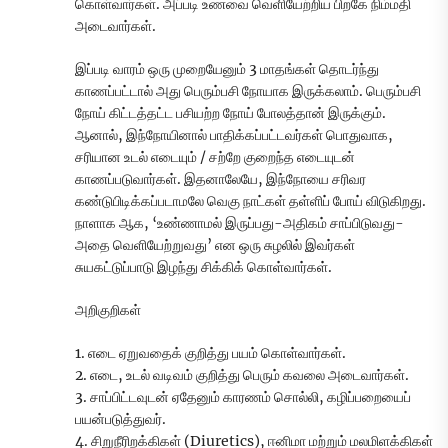
கொள்வார்கள். அப்படி உணவை வெளியேற்றிய பிறகே நிம்மதி
அடைவார்கள்.
இப்படி வாரம் ஒரு முறையேனும் 3 மாதங்கள் தொடர்ந்து
காணப்பட்டால் அது பெரும்பசி நோயாக இருக்கலாம். பெரும்பசி
நோய் கிட்டத்தட்ட பசியற்ற நோய் போலத்தான் இருக்கும்.
ஆனால், இந்நோயினால் பாதிக்கப்பட்டவர்கள் பொதுவாக,
சரியான உடல் எடையும் / சற்றே குறைந்த எடையுடன்
காணப்படுவார்கள். இதனாலேயே, இந்நோயை சரிவர
கண்டுபிடிக்கப்படாமலே வெகு நாட்கள் தள்ளிப் போய் விடுகிறது.
நாளாக ஆக, ‘உண்ணாமல் இருப்பது-அதிகம் சாப்பிடுவது-
அதை வெளியேற்றுவது’ என ஒரு சுழலில் இவர்கள்
சுயகட்டுப்பாடு இழந்து சிக்கிக் கொள்வார்கள்.
அறிகுறிகள்
1. எடை ஏறுவதைக் குறித்து பயம் கொள்வார்கள்.
2. எடை, உடல் வடிவம் குறித்து பெரும் கவலை அடைவார்கள்.
3. சாப்பிட்டவுடன் ஏதேனும் காரணம் சொல்லி, கழிப்பறையைப்
பயன்படுத்துவர்.
4. சிறுநீரிறக்கிகள் (Diuretics), ஈனிமா மற்றும் மலமிளக்கிகள்