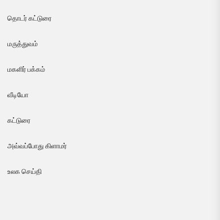
தொடர் கட்டுரை
மருத்துவம்
மகளிர் பக்கம்
வீடியோ
கட்டுரை
அவ்வப்போது கிளாமர்
உலக செய்தி