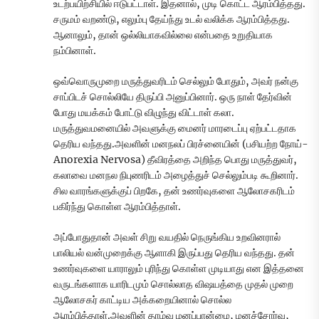
உடற்பயிற்சியில் ஈடுபட்டாள். இதனால், முடி கொட்ட ஆரம்பித்தது.
சருமம் வறண்டு, எலும்பு தேய்ந்து உடல் வலிக்க ஆரம்பித்தது.
ஆனாலும், தான் ஒல்லியாகவில்லை என்பதை உறுதியாக
நம்பினாள்.
ஒவ்வொருமுறை மருத்துவரிடம் செல்லும் போதும், அவர் நன்கு
சாப்பிடச் சொல்லியே திருப்பி அனுப்பினார். ஒரு நாள் தேர்வின்
போது மயக்கம் போட்டு விழுந்து விட்டாள் கலா.
மருத்துவமனையில் அவளுக்கு மைனர் மாரடைப்பு ஏற்பட்டதாக
தெரிய வந்தது.அவளின் மனநலப் பிரச்னையின் (பசியற்ற நோய்-
Anorexia Nervosa) தீவிரத்தை அறிந்த பொது மருத்துவர்,
கலாவை மனநல நிபுணரிடம் அழைத்துச் செல்லும்படி கூறினார்.
சில வாரங்களுக்குப் பிறகே, தன் உணர்வுகளை ஆலோசகரிடம்
பகிர்ந்து கொள்ள ஆரம்பித்தாள்.
அப்போதுதான் அவள் சிறு வயதில் நெருங்கிய உறவினரால்
பாலியல் வன்முறைக்கு ஆளாகி இருப்பது தெரிய வந்தது. தன்
உணர்வுகளை யாராலும் புரிந்து கொள்ள முடியாது என இத்தனை
வருடங்களாக யாரிடமும் சொல்லாத விஷயத்தை முதல் முறை
ஆலோசகர் காட்டிய அக்கறையினால் சொல்ல
ஆரம்பித்தாள்.அவளின் தாழ்வு மனப்பான்மை, மனச்சோர்வு,