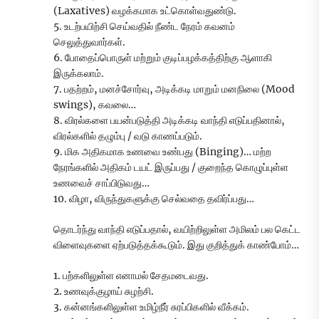
(Laxatives) வழக்கமாக உட்கொள்வதுண்டு.
5. உடற்பயிற்சி செய்வதில் நீண்ட நேரம் கவனம்
செலுத்துவார்கள்.
6. போதைப்பொருள் மற்றும் குடிப்பழக்கத்திற்கு ஆளாகி
இருக்கலாம்.
7. பதற்றம், மனச்சோர்வு, அடிக்கடி மாறும் மனநிலை (Mood
swings), கவலை…
8. விரல்களை பயன்படுத்தி அடிக்கடி வாந்தி எடுப்பதினால்,
விரல்களில் தழும்பு / வடு காணப்படும்.
9. மிக அதிகமாக உணவை உண்பது (Binging)… மற்ற
நேரங்களில் அதிகம் டயட் இருப்பது / குறைந்த கொழுப்புள்ள
உணவைச் சாப்பிடுவது…
10. விழா, விருந்துகளுக்கு செல்வதை தவிர்ப்பது…
தொடர்ந்து வாந்தி எடுப்பதால், வயிற்றிலுள்ள அமிலம் பல கெட்ட
விளைவுகளை ஏற்படுத்தக்கூடும். இது குறித்துக் காண்போம்…
1. பற்களிலுள்ள எனாமல் சேதமடைவது.
2. உணவுக்குழாய் சுழற்சி.
3. கன்னங்களிலுள்ள உமிழ்நீர் சுரப்பிகளில் வீக்கம்.