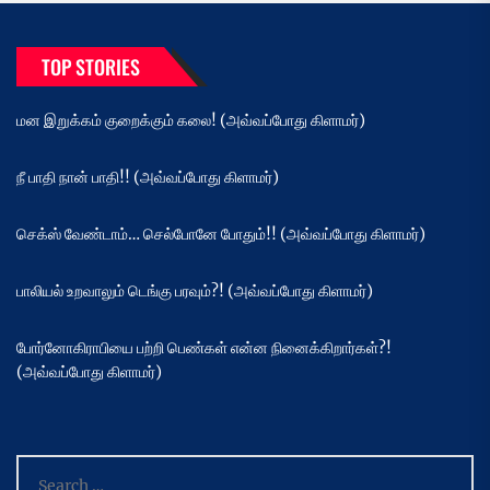
TOP STORIES
மன இறுக்கம் குறைக்கும் கலை! (அவ்வப்போது கிளாமர்)
நீ பாதி நான் பாதி!! (அவ்வப்போது கிளாமர்)
செக்ஸ் வேண்டாம்… செல்போனே போதும்!! (அவ்வப்போது கிளாமர்)
பாலியல் உறவாலும் டெங்கு பரவும்?! (அவ்வப்போது கிளாமர்)
போர்னோகிராபியை பற்றி பெண்கள் என்ன நினைக்கிறார்கள்?!
(அவ்வப்போது கிளாமர்)
Search