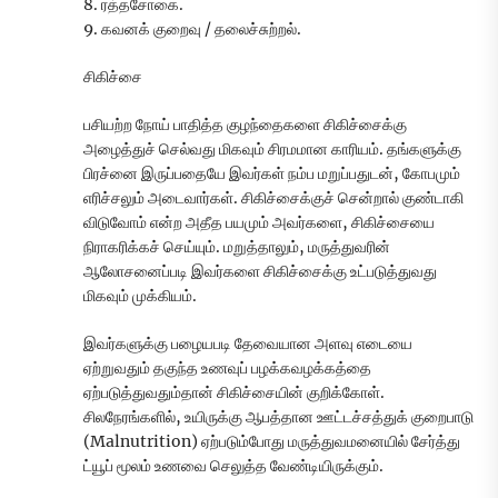
8. ரத்தசோகை.
9. கவனக் குறைவு / தலைச்சுற்றல்.
சிகிச்சை
பசியற்ற நோய் பாதித்த குழந்தைகளை சிகிச்சைக்கு
அழைத்துச் செல்வது மிகவும் சிரமமான காரியம். தங்களுக்கு
பிரச்னை இருப்பதையே இவர்கள் நம்ப மறுப்பதுடன், கோபமும்
எரிச்சலும் அடைவார்கள். சிகிச்சைக்குச் சென்றால் குண்டாகி
விடுவோம் என்ற அதீத பயமும் அவர்களை, சிகிச்சையை
நிராகரிக்கச் செய்யும். மறுத்தாலும், மருத்துவரின்
ஆலோசனைப்படி இவர்களை சிகிச்சைக்கு உட்படுத்துவது
மிகவும் முக்கியம்.
இவர்களுக்கு பழையபடி தேவையான அளவு எடையை
ஏற்றுவதும் தகுந்த உணவுப் பழக்கவழக்கத்தை
ஏற்படுத்துவதும்தான் சிகிச்சையின் குறிக்கோள்.
சிலநேரங்களில், உயிருக்கு ஆபத்தான ஊட்டச்சத்துக் குறைபாடு
(Malnutrition) ஏற்படும்போது மருத்துவமனையில் சேர்த்து
ட்யூப் மூலம் உணவை செலுத்த வேண்டியிருக்கும்.