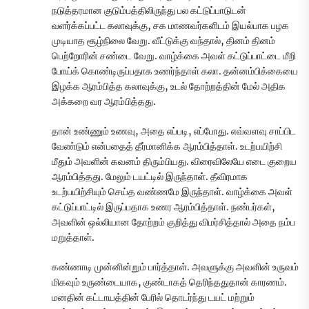
நடுத்தரமான குடும்பத்திலிருந்து பல கட்டுப்பாடுடன்
வளர்க்கப்பட்ட கலாவுக்கு, சக மாணவர்களிடம் இயல்பாக பழக
முடியாத சூழ்நிலை வேறு. வீட்டுக்கு வந்தால், தினம் தினம்
பெற்றோரின் சண்டை வேறு. வாழ்க்கை அவள் கட்டுப்பாட்டை மீறி
போய்க் கொண்டிருப்பதாக உணர்ந்தாள் கலா. தன்னம்பிக்கையை
இழக்க ஆரம்பித்த கலாவுக்கு, உடல் தோற்றத்தின் மேல் அதிக
அக்கறை வர ஆரம்பித்தது.
தான் உண்ணும் உணவு, அதை எப்படி, எப்போது. எவ்வளவு சாப்பிட
வேண்டும் என்பதைத் தீர்மானிக்க ஆரம்பித்தாள். உடற்பயிற்சி
மீதும் அவளின் கவனம் திரும்பியது. விரைவிலேயே எடை குறைய
ஆரம்பித்தது. மேலும் டயட்டில் இருந்தாள். தீவிரமாக
உடற்பயிற்சியும் செய்த வண்ணமே இருந்தாள். வாழ்க்கை அவள்
கட்டுப்பாட்டில் இருப்பதாக உணர ஆரம்பித்தாள். நண்பர்கள்,
அவளின் ஒல்லியான தோற்றம் குறித்து விமர்சித்தால் அதை நம்ப
மறுத்தாள்.
கண்ணாடி முன்னின்றும் பார்த்தாள். அவளுக்கு அவளின் உருவம்
மிகவும் உருண்டையாக, குண்டாகத் தெரிந்ததுதான் காரணம்.
மனதின் கட்டாயத்தின் பேரில் தொடர்ந்து டயட் மற்றும்