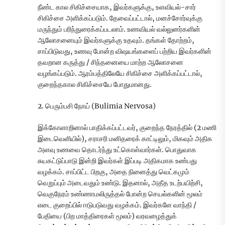
நீண்ட கால சிகிச்சையாக, இவர்களுக்கு, உளவியல்-சார்
சிகிச்சை அளிக்கப்படும். தேவைப்பட்டால், மனச்சோர்வுக்கு
மருந்தும் பரிந்துரைக்கப்படலாம். உணவியல் வல்லுனர்களின்
ஆலோசனையும் இவர்களுக்கு உதவும். தங்கள் தோற்றம்,
சாப்பிடுவது, உணவு போன்ற விஷயங்களைப் பற்றிய இவர்களின்
தவறான கருத்து / சிந்தனையை மாற்ற ஆலோசனை
வழங்கப்படும். ஆரம்பத்திலேயே சிகிச்சை அளிக்கப்பட்டால்,
குறைந்தகால சிகிச்சையே போதுமானது.
2. பெரும்பசி நோய் (Bulimia Nervosa)
இக்கோளாறினால் பாதிக்கப்பட்டவர், குறைந்த நேரத்தில் (2 மணி
இடைவெளியில்), சராசரி மனிதரைக் காட்டிலும், மிகவும் அதிக
அளவு உணவை தொடர்ந்து உட்கொள்வார்கள். பொதுவாக
சுயகட்டுப்பாடு இன்றி இவர்கள் இப்படி அதிகமாக உண்பது
வழக்கம். சாப்பிட்ட பிறகு, அதை நினைத்து வெட்கமும்
வெறுப்பும் அடைவதும் உண்டு. இதனால், அதீத உடற்பயிற்சி,
வெகுநேரம் உண்ணாமலிருத்தல் போன்ற செயல்களின் மூலம்
எடை குறைப்பில் ஈடுபடுவது வழக்கம். இவர்களே வாந்தி /
பேதியை (பிற மாத்திரைகள் மூலம்) வரவழைத்துக்