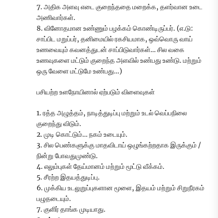
7. அதிக அளவு எடை குறைந்ததை மறைக்க, தளர்வான உடை
அணிவார்கள்.
8. வினோதமான உண்ணும் பழக்கம் கொண்டிருப்பர். (எ.டு:
சாப்பிட மறுப்பர், தனிமையில் ரகசியமாக, ஒவ்வொரு வாய்
உணவையும் கவனத்துடன் சாப்பிடுவார்கள்… சில வகை
உணவுகளை மட்டும் குறைந்த அளவில் உண்பது உண்டு. மற்றும்
ஒரு வேளை மட்டுமே உண்பது…)
பசியற்ற உளநோயினால் ஏற்படும் விளைவுகள்
1. ரத்த அழுத்தம், நாடித்துடிப்பு மற்றும் உடல் வெப்பநிலை
குறைந்து விடும்.
2. முடி கொட்டும்… நகம் உடையும்.
3. சில பெண்களுக்கு மாதவிடாய் ஒழுங்கற்றதாக இருக்கும் /
நின்று போவதுமுண்டு.
4. எலும்புகள் தேய்மானம் மற்றும் மூட்டு வீக்கம்.
5. சீரற்ற இதயத்துடிப்பு.
6. முக்கிய உடலுறுப்புகளான மூளை, இதயம் மற்றும் சிறுநீரகம்
பழுதடையும்.
7. குளிர் தாங்க முடியாது.