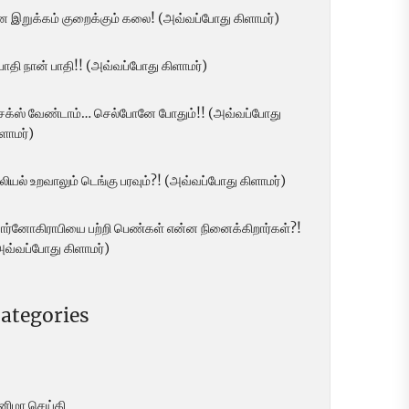
ன இறுக்கம் குறைக்கும் கலை! (அவ்வப்போது கிளாமர்)
 பாதி நான் பாதி!! (அவ்வப்போது கிளாமர்)
ெக்ஸ் வேண்டாம்… செல்போனே போதும்!! (அவ்வப்போது
ளாமர்)
லியல் உறவாலும் டெங்கு பரவும்?! (அவ்வப்போது கிளாமர்)
ோர்னோகிராபியை பற்றி பெண்கள் என்ன நினைக்கிறார்கள்?!
அவ்வப்போது கிளாமர்)
ategories
ினிமா செய்தி