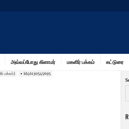
அவ்வப்போது கிளாமர்
மகளிர் பக்கம்
கட்டுரை
ிர் பக்கம்)
ld46130545695
S
R