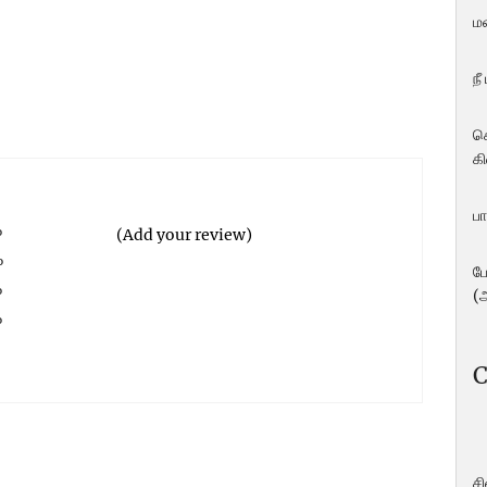
ம
நீ
ச
கி
பா
%
(Add your review)
%
ப
%
(
%
%
C
ச