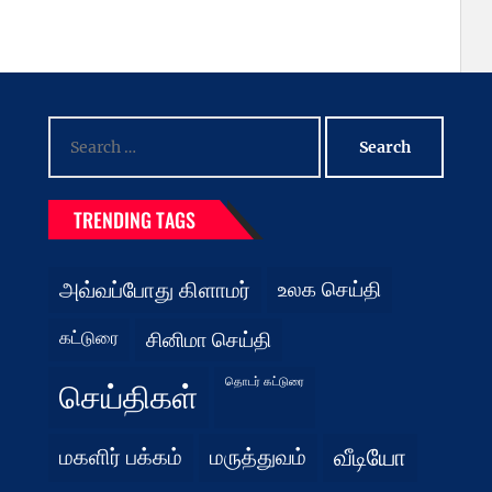
Search
for:
TRENDING TAGS
அவ்வப்போது கிளாமர்
உலக செய்தி
கட்டுரை
சினிமா செய்தி
தொடர் கட்டுரை
செய்திகள்
மகளிர் பக்கம்
மருத்துவம்
வீடியோ