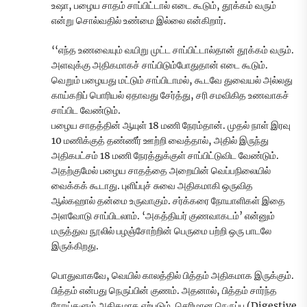
உஷா, பழைய சாதம் சாப்பிட்டால் எடை கூடும், தூக்கம் வரும்
என்று சொல்வதில் உண்மை இல்லை என்கிறார்.
‘‘எந்த உணவையும் வயிறு முட்ட சாப்பிட்டால்தான் தூக்கம் வரும்.
அளவுக்கு அதிகமாகச் சாப்பிடும்போதுதான் எடை கூடும்.
வெறும் பழையது மட்டும் சாப்பிடாமல், கூடவே துவையல் அல்லது
காய்கறிப் பொரியல் ஏதாவது சேர்த்து, சரி சமவிகித உணவாகச்
சாப்பிட வேண்டும்.
பழைய சாதத்தின் ஆயுள் 18 மணி நேரம்தான். முதல் நாள் இரவு
10 மணிக்குத் தண்ணீர் ஊற்றி வைத்தால், அதில் இருந்து
அதிகபட்சம் 18 மணி நேரத்துக்குள் சாப்பிட்டுவிட வேண்டும்.
அதற்குமேல் பழைய சாதத்தை அறையின் வெப்பநிலையில்
வைக்கக் கூடாது. புளிப்புச் சுவை அதிகமாகி ஒருவித
ஆல்கஹால் தன்மை உருவாகும். சர்க்கரை நோயாளிகள் இதை
அளவோடு சாப்பிடலாம். ‘அகத்தியர் குணவாகடம்’ என்னும்
மருத்துவ நூலில் பழஞ்சோற்றின் பெருமை பற்றி ஒரு பாடலே
இருக்கிறது.
பொதுவாகவே, வெயில் காலத்தில் பித்தம் அதிகமாக இருக்கும்.
பித்தம் என்பது நெருப்பின் குணம். அதனால், பித்தம் சார்ந்த
நோய்களும் அதிகமாக ஏற்படும். செரிமான நெருப்பு (Digestive