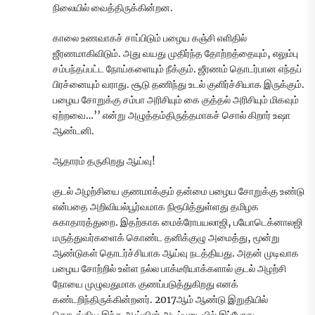
நிலையில் வைத்திருக்கின்றன.
காலை உணவாகச் சாப்பிடும் பழைய கஞ்சி எளிதில்
ஜீரணமாகிவிடும். அது வயது முதிர்ந்த தோற்றத்தையும், எலும்பு
சம்பந்தப்பட்ட நோய்களையும் நீக்கும். ஜீரணம் தொடர்பான எந்தப்
பிரச்னையும் வராது. சூடு தணிந்து உடல் குளிர்ச்சியாக இருக்கும்.
பழைய சோறுக்கு சம்பா அரிசியும் கை குத்தல் அரிசியும் மிகவும்
ஏற்றவை…’’ என்று அழுத்தம்திருத்தமாகச் சொல் கிறார் உஷா
ஆண்டனி.
ஆதாரம் தருகிறது ஆய்வு!
குடல் அழற்சியை குணமாக்கும் தன்மை பழைய சோறுக்கு உண்டு
என்பதை அறிவியல்பூர்வமாக நிரூபித்துள்ளது தமிழக
சுகாதாரத்துறை. இதற்காக மைக்ரோபயலாஜி, பயோடெக்னாலஜி
மருத்துவர்களைக் கொண்ட தனிக்குழு அமைத்து, மூன்று
ஆண்டுகள் தொடர்ச்சியாக ஆய்வு நடத்தியது. அதன் முடிவாக
பழைய சோற்றில் உள்ள நல்ல பாக்டீரியாக்களால் குடல் அழற்சி
நோயை முழுவதுமாக குணப்படுத்துகிறது எனக்
கண்டறிந்திருக்கின்றனர். 2017ஆம் ஆண்டு இறுதியில்