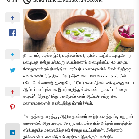
Read Time:
11 Minute, 29 Second
Share
நீராகாரம், பழங்கஞ்சி, பழந்தண்ணி, புளிச்ச கஞ்சி, பழஞ்சோறு,
பழையது என்று பல்வேறு பெயர்களால் அழைக்கப்படும் பழைய
சோறுதான் நம் நிலத்தின் பாரம்பரிய உணவுகளில் மிகச் சிறந்தது
எனக் கண்டறிந்திருக்கிறார் அண்ணா பல்கலைக்கழகத்தின்
பயோடெக்னாலஜி துறை பேராசிரியர் உஷா ஆண்டனி. தன்னுடைய
ஆய்வுப்படிப்புக்காக இவர் எடுத்துக்கொண்ட தலைப்பு ‘பழைய
சாதம்’. இதுகுறித்து பல ஆண்டுகள் ஆய்வுசெய்து சில
உண்மைகளைக் கண்டறிந்துள்ளார் இவர்.
“சாதத்தை வடித்து, அதில் தண்ணீர் ஊற்றிவைத்தால், மறுநாள்
காலையில் அது பழைய சோறு. கிராமங்களில் அந்தக் காலத்தில்
எப்போதுமே மாலையில்தான் சோறு வடிப்பார்கள். மின்சாரம்
இல்லாமல் கூரை வீடுகள் அதிகம் இருக்கும். எளிதில்