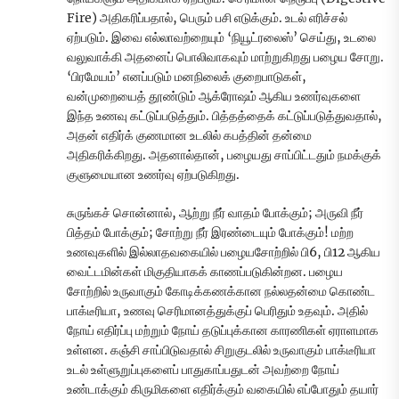
Fire) அதிகரிப்பதால், பெரும் பசி எடுக்கும். உடல் எரிச்சல்
ஏற்படும். இவை எல்லாவற்றையும் ‘நியூட்ரலைஸ்’ செய்து, உடலை
வலுவாக்கி அதனைப் பொலிவாகவும் மாற்றுகிறது பழைய சோறு.
‘பிரமேயம்’ எனப்படும் மனநிலைக் குறைபாடுகள்,
வன்முறையைத் தூண்டும் ஆக்ரோஷம் ஆகிய உணர்வுகளை
இந்த உணவு கட்டுப்படுத்தும். பித்தத்தைக் கட்டுப்படுத்துவதால்,
அதன் எதிர்க் குணமான உடலில் கபத்தின் தன்மை
அதிகரிக்கிறது. அதனால்தான், பழையது சாப்பிட்டதும் நமக்குக்
குளுமையான உணர்வு ஏற்படுகிறது.
சுருங்கச் சொன்னால், ஆற்று நீர் வாதம் போக்கும்; அருவி நீர்
பித்தம் போக்கும்; சோற்று நீர் இரண்டையும் போக்கும்! மற்ற
உணவுகளில் இல்லாதவகையில் பழையசோற்றில் பி6, பி12 ஆகிய
வைட்டமின்கள் மிகுதியாகக் காணப்படுகின்றன. பழைய
சோற்றில் உருவாகும் கோடிக்கணக்கான நல்லதன்மை கொண்ட
பாக்டீரியா, உணவு செரிமானத்துக்குப் பெரிதும் உதவும். அதில்
நோய் எதிர்ப்பு மற்றும் நோய் தடுப்புக்கான காரணிகள் ஏராளமாக
உள்ளன. கஞ்சி சாப்பிடுவதால் சிறுகுடலில் உருவாகும் பாக்டீரியா
உடல் உள்ளுறுப்புகளைப் பாதுகாப்பதுடன் அவற்றை நோய்
உண்டாக்கும் கிருமிகளை எதிர்க்கும் வகையில் எப்போதும் தயார்