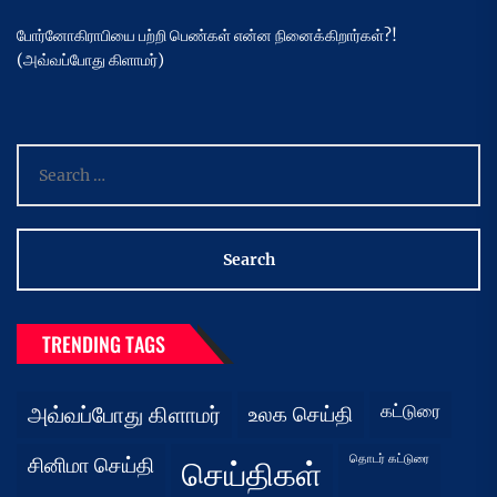
போர்னோகிராபியை பற்றி பெண்கள் என்ன நினைக்கிறார்கள்?!
(அவ்வப்போது கிளாமர்)
Search
for:
TRENDING TAGS
கட்டுரை
அவ்வப்போது கிளாமர்
உலக செய்தி
தொடர் கட்டுரை
சினிமா செய்தி
செய்திகள்