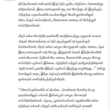
தீப்பிடிக்கலாம் என்பதால் இருட்டும் முன்பு அடுப்பை அணைத்து
விடுவார்கள். இரவு உணவுதான் சூடான சோற்றுடன் இருக்கும்.
அந்தந்த பருவங்களில் வயல்களிலும் வேலி ஓரங்களிலும்
கிடைக்கும் காய்கறிகள், கீரைகளை உணவுடன் சேர்த்துச்
சாப்பிடுவார்கள்.
மீதம் உள்ள சோற்றில் தண்ணீர் ஊற்றிவைத்து மறுநாள் காலை
அதன் நீராகாரத்தை மட்டும் குடித்துவிட்டு உழவுக்குச்
செல்வார்கள். மீதம் உள்ள பழைய சோறுதான் மதிய உணவு. ஆக
இரவு உணவுதான் சுடு சோறு. இதுதான் தென் இந்தியர்களின்
பாரம்பரியமான ஆரோக்கிய உணவு. கேரளாவில் பழைய சோறு
சாப்பிடும் பழக்கம் இல்லை. ஆந்திரம் மற்றும் தமிழகத்தில்தான்
ஆதி காலம் முதலே இந்தப் பழக்கம் இருந்து வருகிறது…’’ என்று
சொல்லும் உஷா, இந்த ஆய்வுப்பணியில் இறங்கியபோது உண்மை
ஒன்றைக் கண்டுபிடித்திருக்கிறார்.
‘‘கிராமப்புறங்களில் மட்டுமல்ல… சென்னை போன்ற பெரு
நகரங்களிலும் மக்கள் இன்னமும் பழைய சோறைச்
சாப்பிடுகிறார்கள். ஆவடி, நுங்கம்பாக்கம் பகுதிகளில் உள்ள
நடுத்தர மக்கள் மற்றும் எளியவர்கள் வசிக்கும் காலனி