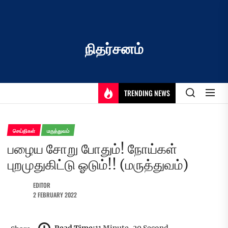
Skip
to
the
content
நிதர்சனம்
TRENDING NEWS
செய்திகள்
மருத்துவம்
பழைய சோறு போதும்! நோய்கள்
புறமுதுகிட்டு ஓடும்!! (மருத்துவம்)
EDITOR
2 FEBRUARY 2022