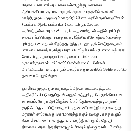
தேவையான பாக்டீரியாவை உள்ளிழுத்து, உணவை
ஆரோக்கியமானதாக மாற்றுகின்றன. சாதத்தில் தண்ணீர்
ஊற்றி, இரவு முழுவதும் ஊறவிடும்போது அதில் நுண்ணுயிர்கள்
(லாக்டிக் ஆசிட் பாக்டீரியா) வளர்கிறது. லேசாக
அமிலத்தன்மையும் உண்டாகும். அதனால்தான் அதில் புளிப்புச்
சுவை ஏற்படுகிறது. பொதுவாக, இந்திய சீதோஷ்ண நிலைக்கு
புளித்த உணவுதான் சிறந்தது. இது, உடலுக்குக் கெடுதல் தரும்
பாக்டீரியாவைத் தடுத்து புரோ பயோட்டிக் பாக்டீரியாவை உற்பத்தி
செய்கிறது. நுண்ணுயிர்கள், வைட்டமின்களை
உருவாக்குவதால், ‘பி’ காம்ப்ளெக்ஸ் வைட்டமின்கள்
அதிகரிக்கின்றன. புரதமும் மாவுச்சத்தும் எளிதில் செரிக்கப்படும்
தன்மை பெறுகின்றன.
ஓர் இரவு முழுவதும் ஊறுவதும் அதன் ஊட்டச்சத்துகள்
அதிகரிக்கப்படுவதும்தான் அதன் சத்துக்கு மிக முக்கியமான
காரணம். சோறு மீதி இருந்தால் ஃப்ரிட்ஜில் வைத்து, மறுநாள்
சூடுசெய்து சாப்பிடுவதை விட, தண்ணீர் ஊற்றி ஊற வைத்து
மறுநாள் சாப்பிடுவது செரிமானத்துக்கும் நல்லது, சத்துகளும்
கிடைக்கும். ஊட்டச்சத்துகள் கரைந்திருப்பதால், நொதி
நிலையை அடைந்த நீராகாரமும் மிகவும் நல்லதுதான்…’’ என்ற