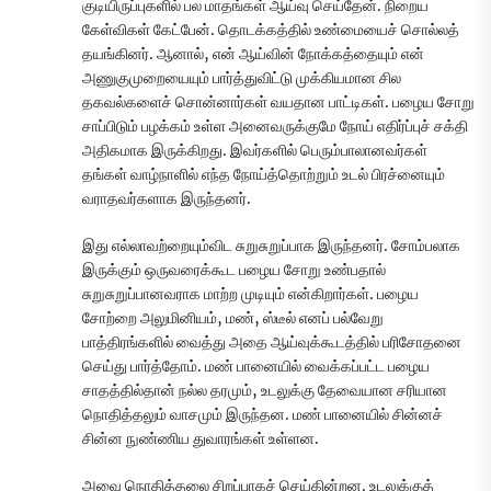
குடியிருப்புகளில் பல மாதங்கள் ஆய்வு செய்தேன். நிறைய
கேள்விகள் கேட்பேன். தொடக்கத்தில் உண்மையைச் சொல்லத்
தயங்கினர். ஆனால், என் ஆய்வின் நோக்கத்தையும் என்
அணுகுமுறையையும் பார்த்துவிட்டு முக்கியமான சில
தகவல்களைச் சொன்னார்கள் வயதான பாட்டிகள். பழைய சோறு
சாப்பிடும் பழக்கம் உள்ள அனைவருக்குமே நோய் எதிர்ப்புச் சக்தி
அதிகமாக இருக்கிறது. இவர்களில் பெரும்பாலானவர்கள்
தங்கள் வாழ்நாளில் எந்த நோய்த்தொற்றும் உடல் பிரச்னையும்
வராதவர்களாக இருந்தனர்.
இது எல்லாவற்றையும்விட சுறுசுறுப்பாக இருந்தனர். சோம்பலாக
இருக்கும் ஒருவரைக்கூட பழைய சோறு உண்பதால்
சுறுசுறுப்பானவராக மாற்ற முடியும் என்கிறார்கள். பழைய
சோற்றை அலுமினியம், மண், ஸ்டீல் எனப் பல்வேறு
பாத்திரங்களில் வைத்து அதை ஆய்வுக்கூடத்தில் பரிசோதனை
செய்து பார்த்தோம். மண் பானையில் வைக்கப்பட்ட பழைய
சாதத்தில்தான் நல்ல தரமும், உடலுக்கு தேவையான சரியான
நொதித்தலும் வாசமும் இருந்தன. மண் பானையில் சின்னச்
சின்ன நுண்ணிய துவாரங்கள் உள்ளன.
அவை நொதித்தலை சிறப்பாகச் செய்கின்றன. உடலுக்குத்