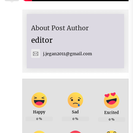
About Post Author
editor
j.jegan2011@gmail.com
Happy
Sad
Excited
0
%
0
%
0
%