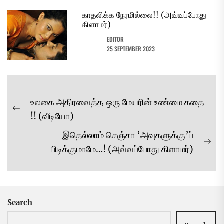
காதலிக்க நேரமில்லை!! (அவ்வப்போது
கிளாமர்)
EDITOR
25 SEPTEMBER 2023
Post
உலகை அதிரவைத்த ஒரு மேயரின் உண்மை கதை
navigation
Previous
!! (வீடியோ)
post:
இதெல்லாம் செஞ்சா ‘அவுகளுக்கு’ப்
Ne
பிடிக்குமாமே…! (அவ்வப்போது கிளாமர்)
pos
Search