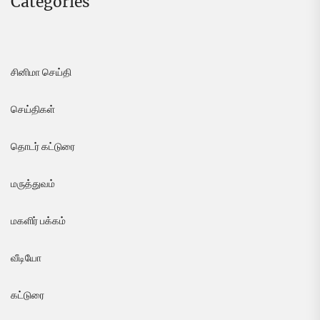
Categories
சினிமா செய்தி
செய்திகள்
தொடர் கட்டுரை
மருத்துவம்
மகளிர் பக்கம்
வீடியோ
கட்டுரை