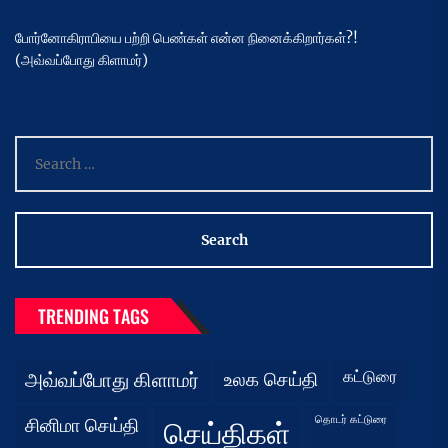
போர்னோகிராபியை பற்றி பெண்கள் என்ன நினைக்கிறார்கள்?!
(அவ்வப்போது கிளாமர்)
Search
for:
TRENDING TAGS
கட்டுரை
அவ்வப்போது கிளாமர்
உலக செய்தி
தொடர் கட்டுரை
சினிமா செய்தி
செய்திகள்