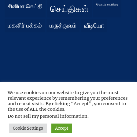
தொடர் கட்டுரை
சினிமா செய்தி
செய்திகள்
மகளிர் பக்கம்
மருத்துவம்
வீடியோ
We use cookies on our website to give you the most
UP
↑
relevant experience by remembering your preferences
Copyright © 2026
நிதர்சனம்.
All rights reserved.
and repeat visits. By clicking “Accept”, you consent to
Theme: BoundlessNews By
the use of ALL the cookies.
Themeinwp.
Powered by
WordPress.
Do not sell my personal information
.
Cookie Settings
Accept
Home
Privacy
Athirady
Policy