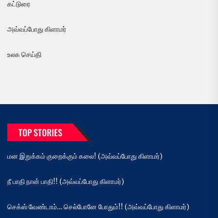
கட்டுரை
அவ்வப்போது கிளாமர்
உலக செய்தி
TOP STORIES
மன இறுக்கம் குறைக்கும் கலை! (அவ்வப்போது கிளாமர்)
நீ பாதி நான் பாதி!! (அவ்வப்போது கிளாமர்)
செக்ஸ் வேண்டாம்… செல்போனே போதும்!! (அவ்வப்போது கிளாமர்)