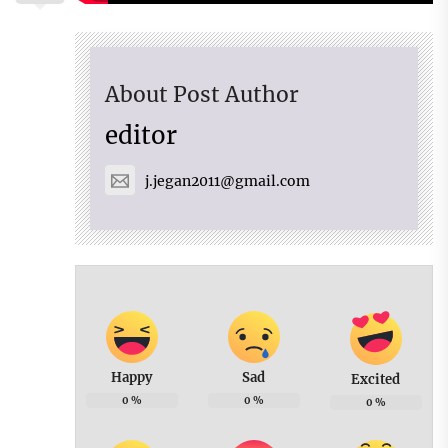
About Post Author
editor
j.jegan2011@gmail.com
Happy
Sad
Excited
0
%
0
%
0
%