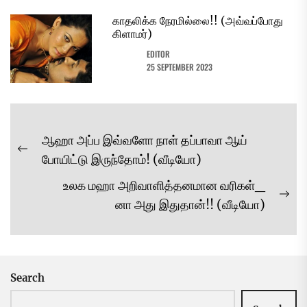
காதலிக்க நேரமில்லை!! (அவ்வப்போது
கிளாமர்)
EDITOR
25 SEPTEMBER 2023
Post
ஆஹா அப்ப இவ்வளோ நாள் தப்பாவா ஆய்
navigation
Previous
போயிட்டு இருந்தோம்! (வீடியோ)
post:
உலக மஹா அறிவாளித்தனமான வரிகள்_
Ne
னா அது இதுதான்!! (வீடியோ)
pos
Search