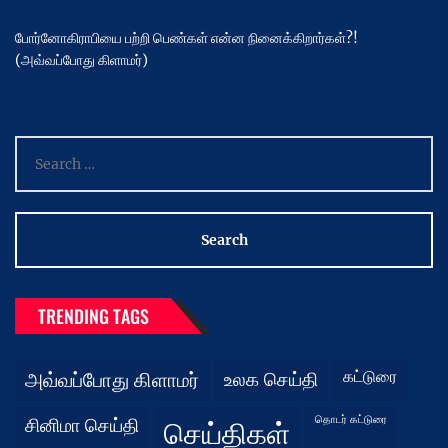
போர்னோகிராபியை பற்றி பெண்கள் என்ன நினைக்கிறார்கள்?!
(அவ்வப்போது கிளாமர்)
Search
for:
TRENDING TAGS
கட்டுரை
அவ்வப்போது கிளாமர்
உலக செய்தி
தொடர் கட்டுரை
சினிமா செய்தி
செய்திகள்