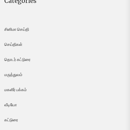
Categories
சினிமா செய்தி
செய்திகள்
தொடர் கட்டுரை
மருத்துவம்
மகளிர் பக்கம்
வீடியோ
கட்டுரை