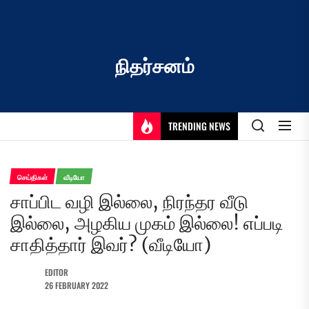
Skip
to
the
content
நிதர்சனம்
TRENDING NEWS
செய்திகள்
வீடியோ
சாப்பிட வழி இல்லை, நிரந்தர வீடு
இல்லை, அழகிய முகம் இல்லை! எப்படி
சாதித்தார் இவர்? (வீடியோ)
EDITOR
26 FEBRUARY 2022