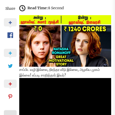
Read Time:
8 Second
Share
சாப்பிட வழி இல்லை, நிரந்தர வீடு இல்லை, அழகிய முகம்
இல்லை! எப்படி சாதித்தார் இவர்?