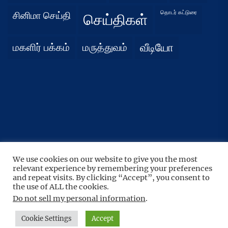
தொடர் கட்டுரை
சினிமா செய்தி
செய்திகள்
மகளிர் பக்கம்
மருத்துவம்
வீடியோ
We use cookies on our website to give you the most
UP
↑
relevant experience by remembering your preferences
Copyright © 2026
நிதர்சனம்.
All rights reserved.
and repeat visits. By clicking “Accept”, you consent to
Theme: BoundlessNews By
Themeinwp.
Powered by
the use of ALL the cookies.
WordPress.
Do not sell my personal information
.
Cookie Settings
Accept
Home
Privacy
Athirady