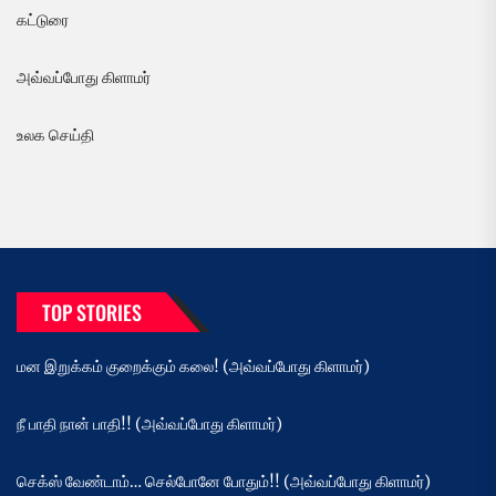
கட்டுரை
அவ்வப்போது கிளாமர்
உலக செய்தி
TOP STORIES
மன இறுக்கம் குறைக்கும் கலை! (அவ்வப்போது கிளாமர்)
நீ பாதி நான் பாதி!! (அவ்வப்போது கிளாமர்)
செக்ஸ் வேண்டாம்… செல்போனே போதும்!! (அவ்வப்போது கிளாமர்)