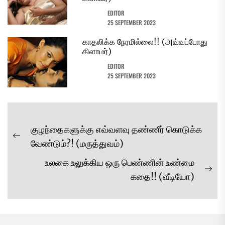
EDITOR
25 SEPTEMBER 2023
காதலிக்க நேரமில்லை!! (அவ்வப்போது
கிளாமர்)
EDITOR
25 SEPTEMBER 2023
Post
குழந்தைகளுக்கு எவ்வளவு தண்ணீர் கொடுக்க
navigation
Previous
வேண்டும்?! (மருத்துவம்)
post:
உலகை உலுக்கிய ஒரு பெண்ணின் உண்மை
Ne
கதை!! (வீடியோ)
pos