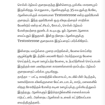
செக்ஸ் ஆர்வம் குறைவதற்கு இன்னொரு முக்கிய காரணமும்
இருக்கிறது. பொதுவாக, ஆண்களுக்கு 35 வயதுக்கு மேலே,
ஆண்மைக்குக் காரணமான Testosterone என்ற ஹார்மோன்
குறையும். இந்த ஹார்மோன் ஒரு விஷயத்தைச் சாதிக்க
வேண்டும் என்ற லட்சியம், கோபம், செக்ஸ் ஆர்வம்
போன்றவற்றை தூண்டக் கூடியது. ஓர் ஆணை ஆணாக
வைப்பதும் இதுதான். இன்று நிறைய ஆண்களுக்கு
Testosterone குறைவாக இருப்பதைப் பார்க்கிறோம்.
இன்றைய வாழ்க்கை முறை மாற்றங்கள், வேலை செய்கிற
சூழல்(ஒரே இடத்தில் பலமணி நேரம் அமர்ந்தவாறு வேலை
செய்தல்), கடின உழைப்பற்ற வேலை, உடற்பயிற்சிகள் செய்யாமல்
இருத்தல் என பலவிதமான காரணங்களால் தாம்பத்ய ஆர்வம்
குறைவதைப் பார்க்க முடிகிறது.
தாத்தா – பாட்டி காலத்தில் விவசாயம், கடலில் மீன் பிடித்தல்,
உணவிற்காக விலங்குகளை வேட்டையாடல், காடு, மலைகளில்
விறகு சேகரித்தல் போன்ற கடின உழைப்புக்கு முக்கியத்துவம்
இருந்தது. ஆண்களும் இத்தொழில்களில் சளைக்காமல்
ஈடுபட்டனர். அன்றைய ஆண்கள் உடலைக் கட்டுகோப்பாக
வைத்திருந்தனர்.