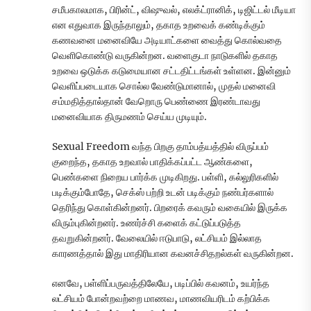
சமீபகாலமாக, பிரின்ட், விஷுவல், எலக்ட்ரானிக், டிஜிட்டல் மீடியா
என எதுவாக இருந்தாலும், தகாத உறவைக் கண்டிக்கும்
கணவனை மனைவியே அடியாட்களை வைத்து கொல்வதை
வெளிகொண்டு வருகின்றன. வளைகுடா நாடுகளில் தகாத
உறவை ஒடுக்க கடுமையான சட்டதிட்டங்கள் உள்ளன. இன்னும்
வெளிப்படையாக சொல்ல வேண்டுமானால், முதல் மனைவி
சம்மதித்தால்தான் வேறொரு பெண்ணை இரண்டாவது
மனைவியாக திருமணம் செய்ய முடியும்.
Sexual Freedom வந்த பிறகு தாம்பத்யத்தில் விருப்பம்
குறைந்த, தகாத உறவால் பாதிக்கப்பட்ட ஆண்களை,
பெண்களை நிறைய பார்க்க முடிகிறது. பள்ளி, கல்லுரிகளில்
படிக்கும்போதே, செக்ஸ் பற்றி உடன் படிக்கும் நண்பர்களால்
தெரிந்து கொள்கின்றனர். பிறரைக் கவரும் வகையில் இருக்க
விரும்புகின்றனர். உணர்ச்சி களைக் கட்டுப்படுத்த
தவறுகின்றனர். வேலையில் ஈடுபாடு, லட்சியம் இல்லாத
காரணத்தால் இது மாதிரியான கவனச்சிதறல்கள் வருகின்றன.
எனவே, பள்ளிப்பருவத்திலேயே, படிப்பில் கவனம், உயர்ந்த
லட்சியம் போன்றவற்றை மாணவ, மாணவியரிடம் கற்பிக்க