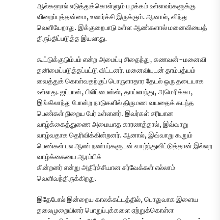
ஆல்கஹால் எடுத்துக்கொள்ளும் பழக்கம் உள்ளவர்களுக்கு
விறைப்புத்தன்மை, உணர்ச்சி இருக்கும். ஆனால், விந்து
வெளியேறாது. இக்குறைபாடு உள்ள ஆண்களால் மனைவியைத்
திருப்திப்படுத்த இயலாது.
கூட்டுக்குடும்பம் என்ற அமைப்பு சிதைந்து, கணவன்-மனைவி
தனிமைப்படுத்தப்பட்டு விட்டனர். மனைவியுடன் தாம்பத்யம்
வைத்துக் கொள்வதற்குப் பொருளாதார தேடல் ஒரு தடையாக
உள்ளது. ஜப்பான், பிலிப்பைன்ஸ், தாய்லாந்து, அமெரிக்கா,
இங்கிலாந்து போன்ற நாடுகளில் திருமண வயதைக் கடந்த
பெண்கள் நிறைய பேர் உள்ளனர். இவர்கள் சரியான
வாழ்க்கைத்துணை அமையாத காரணத்தால், இவ்வாறு
வாழ்வதாக தெரிவிக்கின்றனர். ஆனால், இவ்வாறு கூறும்
பெண்கள் பல ஆண் நண்பர்களுடன் வாழ்ந்துவிட்டுத்தான் இல்லற
வாழ்க்கையை ஆரம்பிக்
கின்றனர் என்று அதிர்ச்சியான சர்வேக்கள் எல்லாம்
வெளிவந்திருக்கிறது.
இதேபோல் இன்றைய காலக்கட்டத்தில், பொதுவாக இளைய
தலைமுறையினர் பொறுப்புக்களை ஏற்றுக்கொள்ள