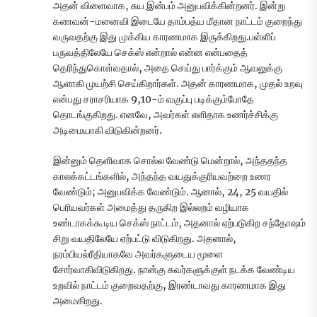
அதன் விளைவாக, சுய இன்பம் அனுபவிக்கின்றனர். இன்று
கணவன்-மனைவி இடையே தாம்பத்ய மீதான நாட்டம் குறைந்து
வருவதற்கு இது முக்கிய காரணமாக இருக்கிறது.பள்ளிப்
பருவத்திலேயே செக்ஸ் என்றால் என்ன என்பதைத்
தெரிந்துகொள்வதால், அதை செய்து பார்க்கும் ஆவலுக்கு
ஆளாகி முயற்சி செய்கிறார்கள். அதன் காரணமாக, முதல் உறவு
என்பது சராசரியாக 9,10-ம் வகுப்பு படிக்கும்போதே
தொடங்குகிறது. எனவே, அவர்கள் எளிதாக உணர்ச்சிக்கு
அடிமையாகி விடுகின்றனர்.
இன்னும் தெளிவாக சொல்ல வேண்டு மென்றால், அந்ததந்த
காலக்கட்டங்களில், அந்தந்த வயதுக்குரியவற்றை உணர
வேண்டும்; அனுபவிக்க வேண்டும். ஆனால், 24, 25 வயதில்
பெரியவர்கள் அமைத்து தருகிற இல்லறம் வழியாக
உண்டாகக்கூடிய செக்ஸ் நாட்டம், அதனால் ஏற்படுகிற சந்தோஷம்
சிறு வயதிலேயே ஏற்பட்டு விடுகிறது. அதனால்,
நரம்பியல்ரீதியாகவே அவர்களுடைய மூளை
சோர்வாகிவிடுகிறது. நான்கு சுவர்களுக்குள் நடக்க வேண்டிய
உறவில் நாட்டம் குறைவதற்கு, இரண்டாவது காரணமாக இது
அமைகிறது.