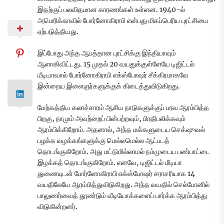
இதற்குப் பலவிதமான காரணங்கள் உள்ளன. 1940-ல்
அமெரிக்காவில் போர்னோகிராபி என்பது மிகப்பெரிய புரட்சியை
ஏற்படுத்தியது.
இப்போது அந்த ஆபத்தான புரட்சிக்கு இந்தியாவும்
ஆளாகிவிட்டது. 15 முதல் 20 வயதுக்குள்ளேயே டிஜிட்டல்
மீடியாவால் போர்னோகிராபி எக்ஸ்போஷர் சீக்கிரமாகவே
இன்றைய இளைஞர்களுக்குக் கிடைத்துவிடுகிறது.
மேற்கத்திய கலாச்சாரம் ஆசிய நாடுகளுக்குப் பரவ ஆரம்பித்த
பிறகு, நாமும் அவற்றைப் பின்பற்றவும், பிரதிபலிக்கவும்
ஆரம்பிக்கிறோம். அதனால், அந்த மக்களுடைய செக்‌ஷுவல்
பழக்க வழக்கங்களுக்கு மெல்லமெல்ல ஆட்படத்
தொடங்குகிறோம். அது மட்டுமில்லாமல் நம்முடைய பண்பாட்டை
இழக்கத் தொடங்குகிறோம். எனவே, டிஜிட்டல் மீடியா
துணையுடன் போர்னோகிராபி எக்ஸ்போஷர் சராசரியாக 14
வயதிலேயே ஆரம்பித்துவிடுகிறது. அந்த வயதில் செல்போனில்
பாலுணர்வைத் தூண்டும் வீடியோக்களைப் பார்க்க ஆரம்பித்து
விடுகின்றனர்.