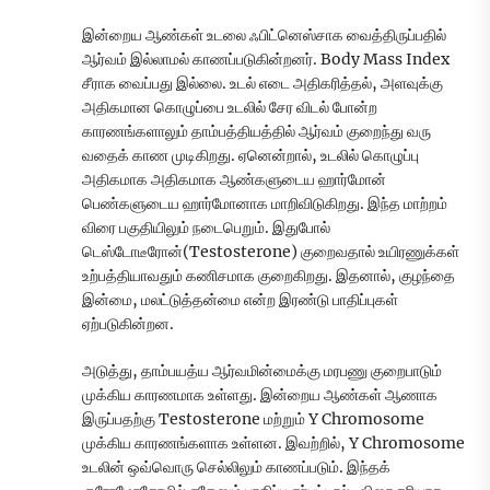
இன்றைய ஆண்கள் உடலை ஃபிட்னெஸ்சாக வைத்திருப்பதில்
ஆர்வம் இல்லாமல் காணப்படுகின்றனர். Body Mass Index
சீராக வைப்பது இல்லை. உடல் எடை அதிகரித்தல், அளவுக்கு
அதிகமான கொழுப்பை உடலில் சேர விடல் போன்ற
காரணங்களாலும் தாம்பத்தியத்தில் ஆர்வம் குறைந்து வரு
வதைக் காண முடிகிறது. ஏனென்றால், உடலில் கொழுப்பு
அதிகமாக அதிகமாக ஆண்களுடைய ஹார்மோன்
பெண்களுடைய ஹார்மோனாக மாறிவிடுகிறது. இந்த மாற்றம்
விரை பகுதியிலும் நடைபெறும். இதுபோல்
டெஸ்டோடீரோன்(Testosterone) குறைவதால் உயிரணுக்கள்
உற்பத்தியாவதும் கணிசமாக குறைகிறது. இதனால், குழந்தை
இன்மை, மலட்டுத்தன்மை என்ற இரண்டு பாதிப்புகள்
ஏற்படுகின்றன.
அடுத்து, தாம்பயத்ய ஆர்வமின்மைக்கு மரபணு குறைபாடும்
முக்கிய காரணமாக உள்ளது. இன்றைய ஆண்கள் ஆணாக
இருப்பதற்கு Testosterone மற்றும் Y Chromosome
முக்கிய காரணங்களாக உள்ளன. இவற்றில், Y Chromosome
உடலின் ஒவ்வொரு செல்லிலும் காணப்படும். இந்தக்