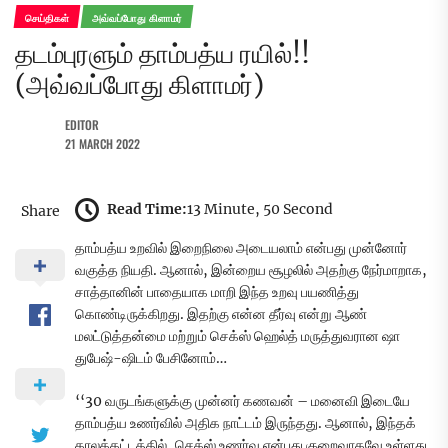
செய்திகள்
அவ்வப்போது கிளாமர்
தடம்புரளும் தாம்பத்ய ரயில்!!
(அவ்வப்போது கிளாமர்)
EDITOR
21 MARCH 2022
Read Time:
13 Minute, 50 Second
Share
தாம்பத்ய உறவில் இறைநிலை அடையலாம் என்பது முன்னோர்
வகுத்த நியதி. ஆனால், இன்றைய சூழலில் அதற்கு நேர்மாறாக,
சாத்தானின் பாதையாக மாறி இந்த உறவு பயணித்து
கொண்டிருக்கிறது. இதற்கு என்ன தீர்வு என்று ஆண்
மலட்டுத்தன்மை மற்றும் செக்ஸ் ஹெல்த் மருத்துவரான ஷா
துபேஷ்-ஷிடம் பேசினோம்…
‘‘30 வருடங்களுக்கு முன்னர் கணவன் – மனைவி இடையே
தாம்பத்ய உணர்வில் அதிக நாட்டம் இருந்தது. ஆனால், இந்தக்
காலக்கட்டத்தில், செக்ஸ் உணர்வு என்பது குறைவாகவே உள்ளது.