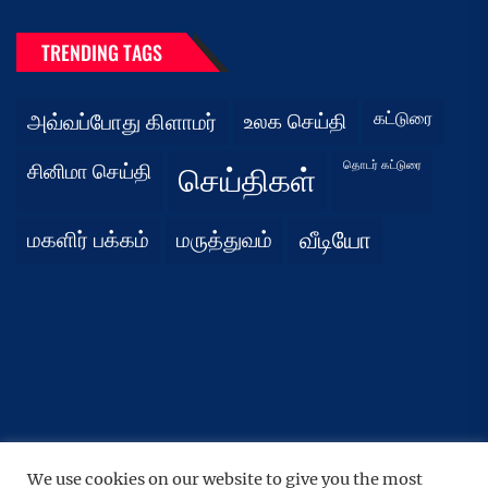
TRENDING TAGS
கட்டுரை
அவ்வப்போது கிளாமர்
உலக செய்தி
தொடர் கட்டுரை
சினிமா செய்தி
செய்திகள்
மகளிர் பக்கம்
மருத்துவம்
வீடியோ
We use cookies on our website to give you the most
UP
↑