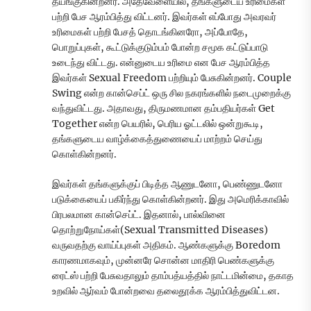
தயங்குகின்றனர். அதேவேளையில், தங்களுடைய உரிமைகள்
பற்றி பேச ஆரம்பித்து விட்டனர். இவர்கள் எப்போது அவரவர்
உரிமைகள் பற்றி பேசத் தொடங்கினரோ, அப்போதே,
பொறுப்புகள், கூட்டுக்குடும்பம் போன்ற சமூக கட்டுப்பாடு
உடைந்து விட்டது. என்னுடைய உரிமை என பேச ஆரம்பித்த
இவர்கள் Sexual Freedom பற்றியும் பேசுகின்றனர். Couple
Swing என்ற கான்செப்ட் ஒரு சில நகரங்களில் நடைமுறைக்கு
வந்துவிட்டது. அதாவது, திருமணமான தம்பதியர்கள் Get
Together என்ற பெயரில், பெரிய ஓட்டலில் ஒன்றுகூடி,
தங்களுடைய வாழ்க்கைத்துணையைப் மாற்றம் செய்து
கொள்கின்றனர்.
இவர்கள் தங்களுக்குப் பிடித்த ஆணுடனோ, பெண்ணுடனோ
படுக்கையைப் பகிர்ந்து கொள்கின்றனர். இது அமெரிக்காவில்
பிரபலமான கான்செப்ட். இதனால், பால்வினை
தொற்றுநோய்கள்(Sexual Transmitted Diseases)
வருவதற்கு வாய்ப்புகள் அதிகம். ஆண்களுக்கு Boredom
காரணமாகவும், முன்னரே சொன்ன மாதிரி பெண்களுக்கு
ரைட்ஸ் பற்றி பேசுவதாலும் தாம்பத்யத்தில் நாட்டமின்மை, தகாத
உறவில் ஆர்வம் போன்றவை தலைதூக்க ஆரம்பித்துவிட்டன.