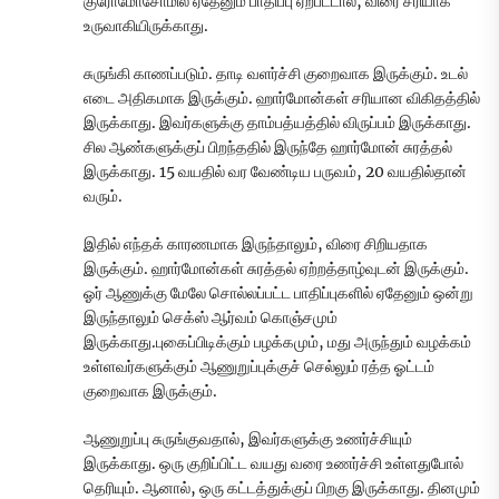
குரோமோசோமில் ஏதேனும் பாதிப்பு ஏற்பட்டால், விரை சரியாக
உருவாகியிருக்காது.
சுருங்கி காணப்படும். தாடி வளர்ச்சி குறைவாக இருக்கும். உடல்
எடை அதிகமாக இருக்கும். ஹார்மோன்கள் சரியான விகிதத்தில்
இருக்காது. இவர்களுக்கு தாம்பத்யத்தில் விருப்பம் இருக்காது.
சில ஆண்களுக்குப் பிறந்ததில் இருந்தே ஹார்மோன் சுரத்தல்
இருக்காது. 15 வயதில் வர வேண்டிய பருவம், 20 வயதில்தான்
வரும்.
இதில் எந்தக் காரணமாக இருந்தாலும், விரை சிறியதாக
இருக்கும். ஹார்மோன்கள் சுரத்தல் ஏற்றத்தாழ்வுடன் இருக்கும்.
ஓர் ஆணுக்கு மேலே சொல்லப்பட்ட பாதிப்புகளில் ஏதேனும் ஒன்று
இருந்தாலும் செக்ஸ் ஆர்வம் கொஞ்சமும்
இருக்காது.புகைப்பிடிக்கும் பழக்கமும், மது அருந்தும் வழக்கம்
உள்ளவர்களுக்கும் ஆணுறுப்புக்குச் செல்லும் ரத்த ஓட்டம்
குறைவாக இருக்கும்.
ஆணுறுப்பு சுருங்குவதால், இவர்களுக்கு உணர்ச்சியும்
இருக்காது. ஒரு குறிப்பிட்ட வயது வரை உணர்ச்சி உள்ளதுபோல்
தெரியும். ஆனால், ஒரு கட்டத்துக்குப் பிறகு இருக்காது. தினமும்