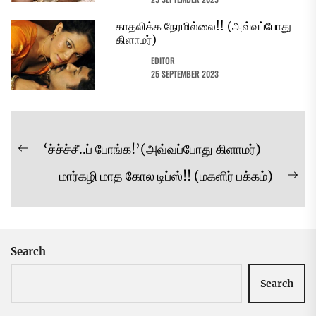
காதலிக்க நேரமில்லை!! (அவ்வப்போது
கிளாமர்)
EDITOR
25 SEPTEMBER 2023
Post
‘ச்ச்ச்சீ..ப் போங்க!’(அவ்வப்போது கிளாமர்)
Previous
navigation
மார்கழி மாத கோல டிப்ஸ்!! (மகளிர் பக்கம்)
post:
Ne
pos
Search
Search