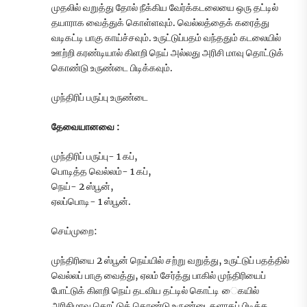
முதலில் வறுத்து தோல் நீக்கிய வேர்க்கடலையை ஒரு தட்டில்
தயாராக வைத்துக் கொள்ளவும். வெல்லத்தைக் கரைத்து
வடிகட்டி பாகு காய்ச்சவும். உருட்டுப்பதம் வந்ததும் கடலையில்
ஊற்றி கரண்டியால் கிளறி நெய் அல்லது அரிசி மாவு தொட்டுக்
கொண்டு உருண்டை பிடிக்கவும்.
முந்திரிப் பருப்பு உருண்டை
தேவையானவை :
முந்திரிப் பருப்பு- 1 கப்,
பொடித்த வெல்லம்- 1 கப்,
நெய்- 2 ஸ்பூன்,
ஏலப்பொடி- 1 ஸ்பூன்.
செய்முறை:
முந்திரியை 2 ஸ்பூன் நெய்யில் சற்று வறுத்து, உருட்டுப் பதத்தில்
வெல்லப் பாகு வைத்து, ஏலம் சேர்த்து பாகில் முந்திரியைப்
போட்டுக் கிளறி நெய் தடவிய தட்டில் கொட்டி ைகயில்
அரிசிமாவு தொட்டுக் கொண்டு உருண்டைகளாகப் பிடிக்க