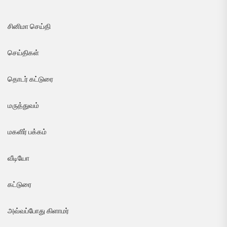
சினிமா செய்தி
செய்திகள்
தொடர் கட்டுரை
மருத்துவம்
மகளிர் பக்கம்
வீடியோ
கட்டுரை
அவ்வப்போது கிளாமர்