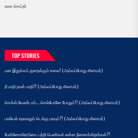
உலக செய்தி
TOP STORIES
மன இறுக்கம் குறைக்கும் கலை! (அவ்வப்போது கிளாமர்)
நீ பாதி நான் பாதி!! (அவ்வப்போது கிளாமர்)
செக்ஸ் வேண்டாம்… செல்போனே போதும்!! (அவ்வப்போது கிளாமர்)
பாலியல் உறவாலும் டெங்கு பரவும்?! (அவ்வப்போது கிளாமர்)
போர்னோகிராபியை பற்றி பெண்கள் என்ன நினைக்கிறார்கள்?!