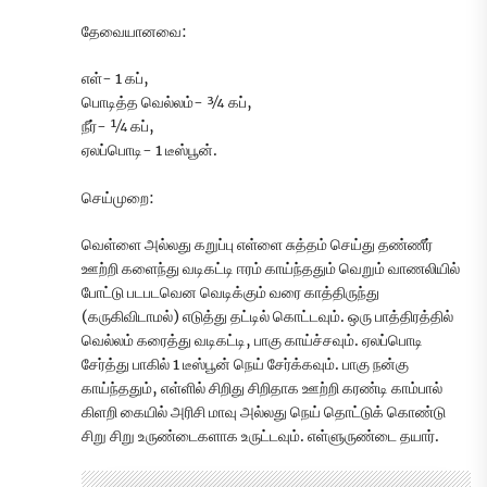
தேவையானவை:
எள்- 1 கப்,
பொடித்த வெல்லம்- ¾ கப்,
நீர்- ¼ கப்,
ஏலப்பொடி- 1 டீஸ்பூன்.
செய்முறை:
வெள்ளை அல்லது கறுப்பு எள்ளை சுத்தம் செய்து தண்ணீர்
ஊற்றி களைந்து வடிகட்டி ஈரம் காய்ந்ததும் வெறும் வாணலியில்
போட்டு படபடவென வெடிக்கும் வரை காத்திருந்து
(கருகிவிடாமல்) எடுத்து தட்டில் கொட்டவும். ஒரு பாத்திரத்தில்
வெல்லம் கரைத்து வடிகட்டி, பாகு காய்ச்சவும். ஏலப்பொடி
சேர்த்து பாகில் 1 டீஸ்பூன் நெய் சேர்க்கவும். பாகு நன்கு
காய்ந்ததும், எள்ளில் சிறிது சிறிதாக ஊற்றி கரண்டி காம்பால்
கிளறி கையில் அரிசி மாவு அல்லது நெய் தொட்டுக் கொண்டு
சிறு சிறு உருண்டைகளாக உருட்டவும். எள்ளுருண்டை தயார்.