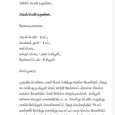
அரிசிப் பொரி உருண்டை.
அவல் பொரி உருண்டை
தேவையானவை :
அவல் பொரி- 3 கப்,
வெல்லத் தூள்- 1 கப்,
ஏலப்பொடி,
சுக்குப் பொடி- தலா 1 ஸ்பூன்,
தேங்காய்ப் பல்- 6 ஸ்பூன்.
செய்முறை:
முதலில் பொரியை மண் போக சலித்து எடுக்க வேண்டும். பிறகு
கடாயில் ஒரு ஸ்பூன் நெய் ஊற்றி தேங்காய் பற்களை சிவக்க
வதக்க வேண்டும். (எள் சேர்க்க விரும்புபவர்கள் 2 ஸ்பூன்
எள்ளை வெறும் வாணலியில் பட பட வென்று பொரிய வறுத்து
பாகில் சேர்த்துக் கொள்ளலாம்). பிறகு வெல்லத்தில் ¼ கப்
தண்ணீர் சேர்த்து கரைத்து வடிகட்டிப் பாகு செய்ய வேண்டும்.