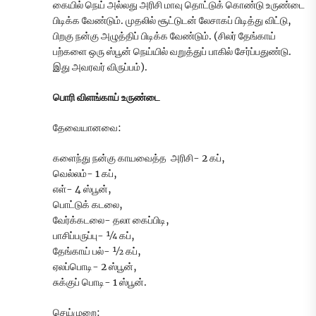
கையில் நெய் அல்லது அரிசி மாவு தொட்டுக் கொண்டு உருண்டை
பிடிக்க வேண்டும். முதலில் சூட்டுடன் லேசாகப் பிடித்து விட்டு,
பிறகு நன்கு அழுத்திப் பிடிக்க வேண்டும். (சிலர் தேங்காய்
பற்களை ஒரு ஸ்பூன் நெய்யில் வறுத்துப் பாகில் சேர்ப்பதுண்டு.
இது அவரவர் விருப்பம்).
பொரி விளங்காய் உருண்டை
தேவையானவை:
களைந்து நன்கு காயவைத்த அரிசி- 2 கப்,
வெல்லம்- 1 கப்,
எள்- 4 ஸ்பூன்,
பொட்டுக் கடலை,
வேர்க்கடலை- தலா கைப்பிடி,
பாசிப்பருப்பு- ¼ கப்,
தேங்காய் பல்- ½ கப்,
ஏலப்பொடி- 2 ஸ்பூன்,
சுக்குப் பொடி- 1 ஸ்பூன்.
செய்முறை: