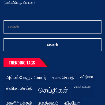
(அவ்வப்போது கிளாமர்)
Search
for:
TRENDING TAGS
கட்டுரை
அவ்வப்போது கிளாமர்
உலக செய்தி
தொடர் கட்டுரை
சினிமா செய்தி
செய்திகள்
மகளிர் பக்கம்
மருத்துவம்
வீடியோ