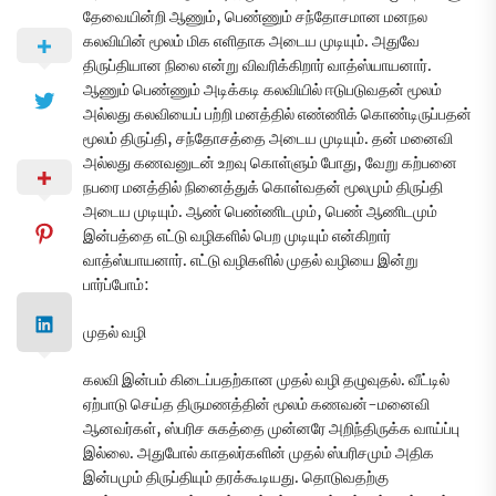
தேவையின்றி ஆணும், பெண்ணும் சந்தோசமான மனநல
கலவியின் மூலம் மிக எளிதாக அடைய முடியும். அதுவே
திருப்தியான நிலை என்று விவரிக்கிறார் வாத்ஸ்யாயனார்.
ஆணும் பெண்ணும் அடிக்கடி கலவியில் ஈடுபடுவதன் மூலம்
அல்லது கலவியைப் பற்றி மனத்தில் எண்ணிக் கொண்டிருப்பதன்
மூலம் திருப்தி, சந்தோசத்தை அடைய முடியும். தன் மனைவி
அல்லது கணவனுடன் உறவு கொள்ளும் போது, வேறு கற்பனை
நபரை மனத்தில் நினைத்துக் கொள்வதன் மூலமும் திருப்தி
அடைய முடியும். ஆண் பெண்ணிடமும், பெண் ஆணிடமும்
இன்பத்தை எட்டு வழிகளில் பெற முடியும் என்கிறார்
வாத்ஸ்யாயனார். எட்டு வழிகளில் முதல் வழியை இன்று
பார்ப்போம்:
முதல் வழி
கலவி இன்பம் கிடைப்பதற்கான முதல் வழி தழுவுதல். வீட்டில்
ஏற்பாடு செய்த திருமணத்தின் மூலம் கணவன்-மனைவி
ஆனவர்கள், ஸ்பரிச சுகத்தை முன்னரே அறிந்திருக்க வாய்ப்பு
இல்லை. அதுபோல் காதலர்களின் முதல் ஸ்பரிசமும் அதிக
இன்பமும் திருப்தியும் தரக்கூடியது. தொடுவதற்கு