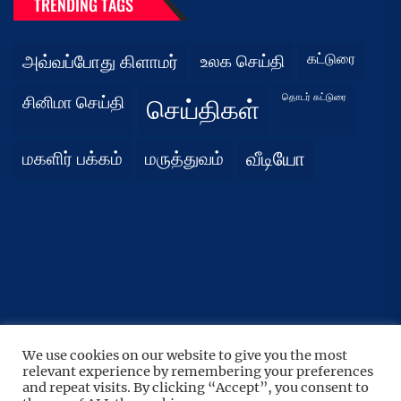
TRENDING TAGS
கட்டுரை
அவ்வப்போது கிளாமர்
உலக செய்தி
தொடர் கட்டுரை
சினிமா செய்தி
செய்திகள்
மகளிர் பக்கம்
மருத்துவம்
வீடியோ
We use cookies on our website to give you the most
UP
↑
relevant experience by remembering your preferences
Copyright © 2026
நிதர்சனம்.
All rights reserved.
and repeat visits. By clicking “Accept”, you consent to