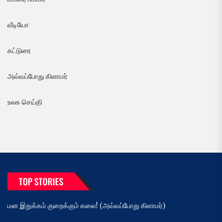
வீடியோ
கட்டுரை
அவ்வப்போது கிளாமர்
உலக செய்தி
TOP STORIES
மன இறுக்கம் குறைக்கும் கலை! (அவ்வப்போது கிளாமர்)