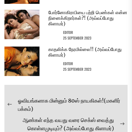
போர்னோகிராபியை பற்றி பெண்கள் என்ன
நினைக்கிறார்கள்?! (அவ்வப்போது
கிளாமர்)
EDITOR
25 SEPTEMBER 2023
காதலிக்க நேரமில்லை!! (அவ்வப்போது
கிளாமர்)
EDITOR
25 SEPTEMBER 2023
Post
ஓவியங்களாக மின்னும் 80ஸ் நாயகிகள்!(மகளிர்
navigation
Previous
பக்கம்)
post:
ஆண்கள் எந்த வயது வரை செக்ஸ் வைத்து
Ne
கொள்ளமுடியும்? (அவ்வப்போது கிளாமர்)