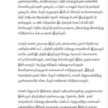
முன்னதாகவே, ஸ்பரிசத்தைப் பற்றி மனத்துக்குள் எண்ணிக்
கொண்டிருப்பதன் மூலமும், பட்டும் படாமலும் தொட்டு நகர்தல்
மூலமும், கிடைக்கும் தழுவுதல் இன்பம் மிகவும் உயர்வானதாகும்.
பிறர் அறியாத நேரத்தில் ஆண் அல்லது பெண் இடித்துவிட்டு
நகர்தலும், உடலில் அந்தரங்க இடத்தைத் தொட்டு விட்டுச்
செல்வதும் அதிக திருப்தி தரக்கூடியதாக, நினைத்து நினைத்து
சந்தோசப்படக்கூடியதாக இருக்கும்.
யாரும் காண முடியாத இருட்டில், ஏராளமான முகம் தெரியாத
மனிதர்களின் கூட்டத்தின் நடுவில் அல்லது காதலர்கள் இருவரும்
ரகசிய தனி இடத்தில் இருக்கும் போது அவசரம் அவசரமாக
கட்டிக்கொள்வதும், உராய்ந்து கொள்வதும் இந்த முதல் வகை
இன்பமாகும். பிடித்து விடுதல் அல்லது கசக்குதல்
போன்றவையும்தழுவல் வகையைச் சார்ந்ததாகும். இந்தத்
தொடுதல் மூலம் கிடைக்கும் சந்தோசம், கலவி அனுபவத்திற்கு
முன்னதாகவே கிடைக்கும் எளிதான சந்தோசமாகும்.
கலவி அனுபவம் இல்லாத புத்தம் புதியவர்களுக்கு முழுமையான
இன்பமும் திருப்தியும் தரக்கூடியது. ஆனால், நீண்ட நாள்
காதலர்கள் அல்லது ஏற்கனவே அன்பம் அளுபவித்த கணவன்-
மனைவிக்கு இந்தத் தழுவுதல் முழுமையான இன்பம் தராது.