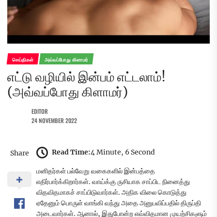
செய்திகள்
அவ்வப்போது கிளாமர்
எட்டு வழியில் இன்பம் எட்டலாம்!
(அவ்வப்போது கிளாமர்)
EDITOR
24 NOVEMBER 2022
Read Time:
4 Minute, 6 Second
Share
மனிதர்கள் பல்வேறு வகைகளில் இன்பத்தை
எதிர்பார்க்கிறார்கள். வாய்க்கு ருசியாக சாப்பிட நினைத்து
விதவிதமாகச் சாப்பிடுவார்கள். அதிக விலை கொடுத்து
ஏதேனும் பொருள் வாங்கி வந்து அதை அனுபவிப்பதில் திருப்தி
அடைவார்கள். ஆனால், இதுபோன்ற எவ்விதமான முயற்சிகளும்