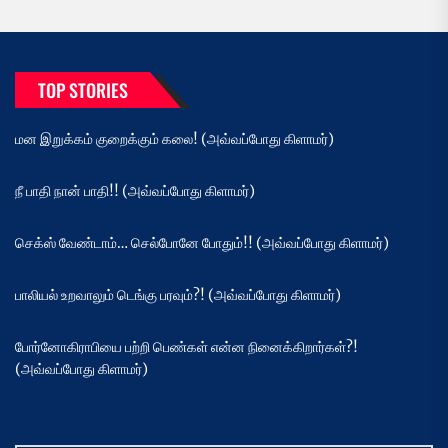
TOP STORIES
மன இறுக்கம் குறைக்கும் கலை! (அவ்வப்போது கிளாமர்)
நீ பாதி நான் பாதி!! (அவ்வப்போது கிளாமர்)
செக்ஸ் வேண்டாம்… செல்போனே போதும்!! (அவ்வப்போது கிளாமர்)
பாலியல் உறவாலும் டெங்கு பரவும்?! (அவ்வப்போது கிளாமர்)
போர்னோகிராபியை பற்றி பெண்கள் என்ன நினைக்கிறார்கள்?!
(அவ்வப்போது கிளாமர்)