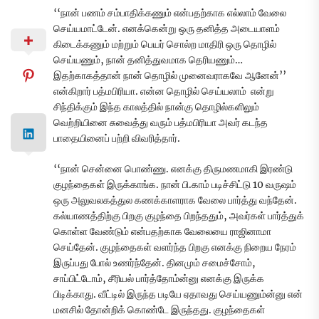
‘‘நான் பணம் சம்பாதிக்கணும் என்பதற்காக எல்லாம் வேலை
செய்யமாட்டேன். எனக்கென்று ஒரு தனித்த அடையாளம்
கிடைக்கணும் மற்றும் பெயர் சொல்ற மாதிரி ஒரு தொழில்
செய்யணும், நான் தனித்துவமாக தெரியணும்…
இதற்காகத்தான் நான் தொழில் முனைவராகவே ஆனேன்’’
என்கிறார் பத்மபிரியா. என்ன தொழில் செய்யலாம் என்று
சிந்திக்கும் இந்த காலத்தில் நான்கு தொழில்களிலும்
வெற்றியினை சுவைத்து வரும் பத்மபிரியா அவர் கடந்த
பாதையினைப் பற்றி விவரித்தார்.
‘‘நான் சென்னை பொண்ணு. எனக்கு திருமணமாகி இரண்டு
குழந்தைகள் இருக்காங்க. நான் பி.காம் படிச்சிட்டு 10 வருஷம்
ஒரு அலுவலகத்துல கணக்காளராக வேலை பார்த்து வந்தேன்.
கல்யாணத்திற்கு பிறகு குழந்தை பிறந்ததும், அவர்கள் பார்த்துக்
கொள்ள வேண்டும் என்பதற்காக வேலையை ராஜினாமா
செய்தேன். குழந்தைகள் வளர்ந்த பிறகு எனக்கு நிறைய நேரம்
இருப்பது போல் உணர்ந்தேன். தினமும் சமைச்சோம்,
சாப்பிட்டோம், சீரியல் பார்த்தோம்ன்னு எனக்கு இருக்க
பிடிக்காது. வீட்டில் இருந்த படியே ஏதாவது செய்யணும்ன்னு என்
மனசில் தோன்றிக் கொண்டே இருந்தது. குழந்தைகள்