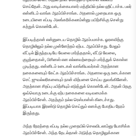
செய்தேன். அது வாடிக்கையாளர் மத்தியில் நல்ல ஹிட்டாச்சு. பலர்
என்னிடம் வாங்க ஆரம்பிச்சாங்க. அதனால் முறையாக ஒரு
உடையினை எப்படி அலங்கரிக்கலாம்ன்னு பயிற்சிக்கு சென்று
கற்றுக் கொண்டேன்.
இப்படித்தான் என்னுடைய தொழில் ஆரம்பமாச்சு. ஓரளவிற்கு
தொழிலிலும் நல்ல முன்னேற்றம் ஏற்பட ஆரம்பிச்சது. மேலும்
வீட்டில் இருந்தபடியே வேலை பார்த்ததால், வீட்டு வேலை,
குழந்தைகள், பிசினஸ் என எல்லாவற்றையும் பார்த்துக் கொள்ள
முடிந்தது. என்னிடம் உடைகள் வாங்கியவர்கள் அதற்கான
நகைகளையும் கேட்க ஆரம்பிச்சாங்க. அதனால ஒரு உடைக்கான
செட் ஜுவல்லரிகளையும் நான் விற்பனை செய்ய துவங்கினேன்.
அதற்கான சிறப்பு பயிற்சியும் எடுத்துக் கொண்டேன். அதன் பிறகு
ஒவ்வொரு உடைக்கு ஏற்ப நகைகளை வடிவமைக்க
ஆரம்பிச்சேன். அதற்கும் நல்ல ரெஸ்பான்ஸ் கிடைச்சது.
இப்படியாக இரண்டு தொழில் செய்தும் எனக்கு போதிய நேரம்
இருந்தது.
அந்த நேரத்தை எப்படி நல்ல முறையில் செலவிடலாம்னு யோசிக்க
ஆரம்பிச்சேன். அந்த தேடல்தான் அடுத்த தொழிலுக்கான