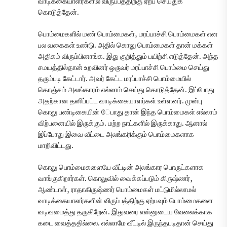
வாடிக்கையாளர்களில் விருப்பத்திற்கு ஏற்ப செய்துக்
கொடுத்தேன்.
பொம்மைகளில் மண் பொம்மைகள், மரப்பாச்சி பொம்மைகள் என
பல வகைகள் உண்டு. அதில் கொலு பொம்மைகள் தான் மக்கள்
அதிகம் விரும்பினாங்க. இது குறித்தும் பயிற்சி எடுத்தேன். அந்த
சமயத்தில்தான் உறவினர் ஒருவர் மரப்பாச்சி பொம்மை செய்து
தரும்படி கேட்டார். அவர் கேட்ட மரப்பாச்சி பொம்மையில்
கொஞ்சம் அலங்காரம் எல்லாம் செய்து கொடுத்தேன். இப்போது
அதற்கான தனிப்பட்ட வாடிக்கையாளர்கள் உள்ளனர். முன்பு
கொலு பண்டிகையின் ேபாது தான் இந்த பொம்மைகள் எல்லாம்
விற்பனையில் இருக்கும். மற்ற நாட்களில் இருக்காது. ஆனால்
இப்போது இவை வீட்டை அலங்கரிக்கும் பொம்மைகளாக
மாறிவிட்டது.
கொலு பொம்மைகளையே வீட்டின் அலங்கார பொருட்களாக
வாங்குகிறார்கள். கொலுவில் வைக்கப்படும் கிருஷ்ணர்,
ஆண்டாள், ராதாகிருஷ்ணர் பொம்மைகள் மட்டுமில்லாமல்
வாடிக்கையாளர்களின் விருப்பத்திற்கு ஏற்பவும் பொம்மைகளை
வடிவமைத்து தருகிறேன். இதுவரை என்னுடைய வேலைக்காக
கடை வைத்ததில்லை. எல்லாமே வீட்டில் இருந்தபடிதான் செய்து