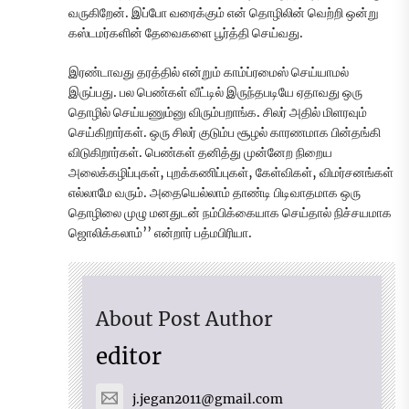
வருகிறேன். இப்போ வரைக்கும் என் தொழிலின் வெற்றி ஒன்று
கஸ்டமர்களின் தேவைகளை பூர்த்தி செய்வது.
இரண்டாவது தரத்தில் என்றும் காம்ப்ரமைஸ் செய்யாமல்
இருப்பது. பல பெண்கள் வீட்டில் இருந்தபடியே ஏதாவது ஒரு
தொழில் செய்யணும்னு விரும்பறாங்க. சிலர் அதில் மிளரவும்
செய்கிறார்கள். ஒரு சிலர் குடும்ப சூழல் காரணமாக பின்தங்கி
விடுகிறார்கள். பெண்கள் தனித்து முன்னேற நிறைய
அலைக்கழிப்புகள், புறக்கணிப்புகள், கேள்விகள், விமர்சனங்கள்
எல்லாமே வரும். அதையெல்லாம் தாண்டி பிடிவாதமாக ஒரு
தொழிலை முழு மனதுடன் நம்பிக்கையாக செய்தால் நிச்சயமாக
ஜொலிக்கலாம்’’ என்றார் பத்மபிரியா.
About Post Author
editor
j.jegan2011@gmail.com