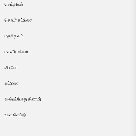
செய்திகள்
தொடர் கட்டுரை
மருத்துவம்
மகளிர் பக்கம்
வீடியோ
கட்டுரை
அவ்வப்போது கிளாமர்
உலக செய்தி