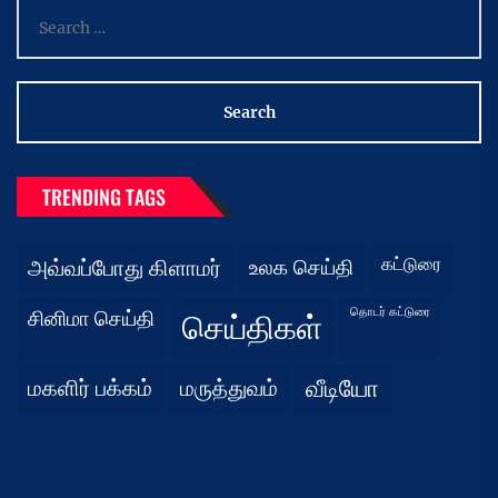
Search
for:
TRENDING TAGS
கட்டுரை
அவ்வப்போது கிளாமர்
உலக செய்தி
தொடர் கட்டுரை
சினிமா செய்தி
செய்திகள்
மகளிர் பக்கம்
மருத்துவம்
வீடியோ