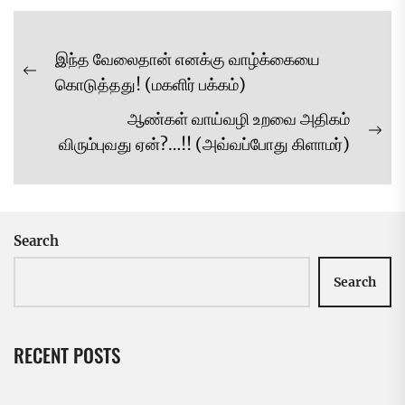
Post
இந்த வேலைதான் எனக்கு வாழ்க்கையை
navigation
Previous
கொடுத்தது! (மகளிர் பக்கம்)
post:
ஆண்கள் வாய்வழி உறவை அதிகம்
Ne
விரும்புவது ஏன்?…!! (அவ்வப்போது கிளாமர்)
pos
Search
Search
RECENT POSTS