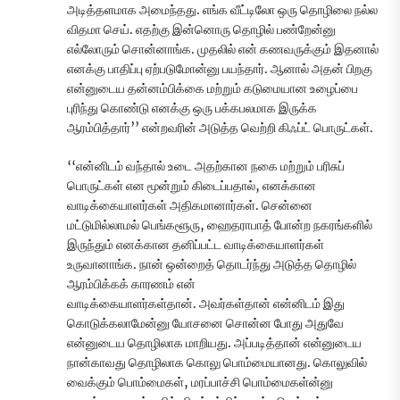
அடித்தளமாக அமைந்தது. எங்க வீட்டிலோ ஒரு தொழிலை நல்ல
விதமா செய். எதற்கு இன்னொரு தொழில் பண்றேன்னு
எல்லோரும் சொன்னாங்க. முதலில் என் கணவருக்கும் இதனால்
எனக்கு பாதிப்பு ஏற்படுமோன்னு பயந்தார். ஆனால் அதன் பிறகு
என்னுடைய தன்னம்பிக்கை மற்றும் கடுமையான உழைப்பை
புரிந்து கொண்டு எனக்கு ஒரு பக்கபலமாக இருக்க
ஆரம்பித்தார்’’ என்றவரின் அடுத்த வெற்றி கிஃப்ட் பொருட்கள்.
‘‘என்னிடம் வந்தால் உடை அதற்கான நகை மற்றும் பரிசுப்
பொருட்கள் என மூன்றும் கிடைப்பதால், எனக்கான
வாடிக்கையாளர்கள் அதிகமானார்கள். சென்னை
மட்டுமில்லாமல் பெங்களூரு, ஹைதராபாத் போன்ற நகரங்களில்
இருந்தும் எனக்கான தனிப்பட்ட வாடிக்கையாளர்கள்
உருவானாங்க. நான் ஒன்றைத் தொடர்ந்து அடுத்த தொழில்
ஆரம்பிக்கக் காரணம் என்
வாடிக்கையாளர்கள்தான். அவர்கள்தான் என்னிடம் இது
கொடுக்கலாமேன்னு யோசனை சொன்ன போது அதுவே
என்னுடைய தொழிலாக மாறியது. அப்படித்தான் என்னுடைய
நான்காவது தொழிலாக கொலு பொம்மையானது. கொலுவில்
வைக்கும் பொம்மைகள், மரப்பாச்சி பொம்மைகள்ன்னு