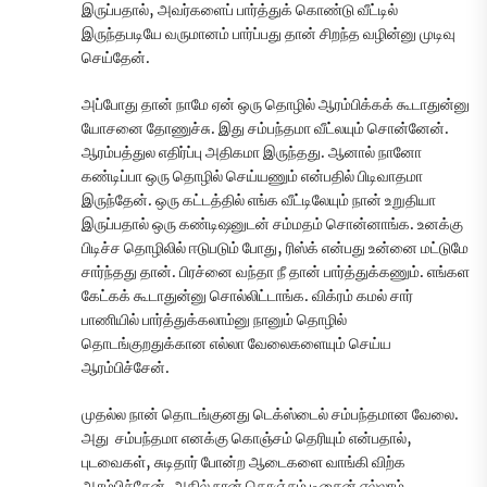
இருப்பதால், அவர்களைப் பார்த்துக் கொண்டு வீட்டில்
இருந்தபடியே வருமானம் பார்ப்பது தான் சிறந்த வழின்னு முடிவு
செய்தேன்.
அப்போது தான் நாமே ஏன் ஒரு தொழில் ஆரம்பிக்கக் கூடாதுன்னு
யோசனை தோணுச்சு. இது சம்பந்தமா வீட்லயும் சொன்னேன்.
ஆரம்பத்துல எதிர்ப்பு அதிகமா இருந்தது. ஆனால் நானோ
கண்டிப்பா ஒரு தொழில் செய்யணும் என்பதில் பிடிவாதமா
இருந்தேன். ஒரு கட்டத்தில் எங்க வீட்டிலேயும் நான் உறுதியா
இருப்பதால் ஒரு கண்டிஷனுடன் சம்மதம் சொன்னாங்க. உனக்கு
பிடிச்ச தொழிலில் ஈடுபடும் போது, ரிஸ்க் என்பது உன்னை மட்டுமே
சார்ந்தது தான். பிரச்னை வந்தா நீ தான் பார்த்துக்கணும். எங்கள
கேட்கக் கூடாதுன்னு சொல்லிட்டாங்க. விக்ரம் கமல் சார்
பாணியில் பார்த்துக்கலாம்னு நானும் தொழில்
தொடங்குறதுக்கான எல்லா வேலைகளையும் செய்ய
ஆரம்பிச்சேன்.
முதல்ல நான் தொடங்குனது டெக்ஸ்டைல் சம்பந்தமான வேலை.
அது சம்பந்தமா எனக்கு கொஞ்சம் தெரியும் என்பதால்,
புடவைகள், சுடிதார் போன்ற ஆடைகளை வாங்கி விற்க
ஆரம்பிச்சேன். அதில் நான் கொஞ்சம் டிசைன் எல்லாம்