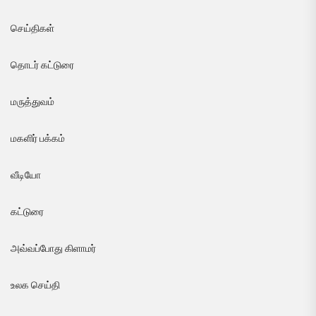
செய்திகள்
தொடர் கட்டுரை
மருத்துவம்
மகளிர் பக்கம்
வீடியோ
கட்டுரை
அவ்வப்போது கிளாமர்
உலக செய்தி