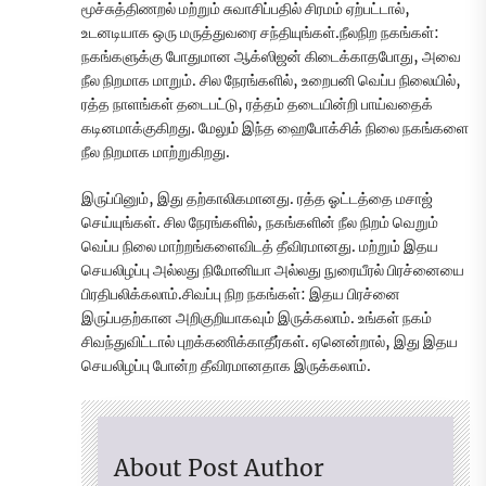
மூச்சுத்திணறல் மற்றும் சுவாசிப்பதில் சிரமம் ஏற்பட்டால்,
உடனடியாக ஒரு மருத்துவரை சந்தியுங்கள்.நீலநிற நகங்கள்:
நகங்களுக்கு போதுமான ஆக்ஸிஜன் கிடைக்காதபோது, அவை
நீல நிறமாக மாறும். சில நேரங்களில், உறைபனி வெப்ப நிலையில்,
ரத்த நாளங்கள் தடைபட்டு, ரத்தம் தடையின்றி பாய்வதைக்
கடினமாக்குகிறது. மேலும் இந்த ஹைபோக்சிக் நிலை நகங்களை
நீல நிறமாக மாற்றுகிறது.
இருப்பினும், இது தற்காலிகமானது. ரத்த ஓட்டத்தை மசாஜ்
செய்யுங்கள். சில நேரங்களில், நகங்களின் நீல நிறம் வெறும்
வெப்ப நிலை மாற்றங்களைவிடத் தீவிரமானது. மற்றும் இதய
செயலிழப்பு அல்லது நிமோனியா அல்லது நுரையீரல் பிரச்னையை
பிரதிபலிக்கலாம்.சிவப்பு நிற நகங்கள்: இதய பிரச்னை
இருப்பதற்கான அறிகுறியாகவும் இருக்கலாம். உங்கள் நகம்
சிவந்துவிட்டால் புறக்கணிக்காதீர்கள். ஏனென்றால், இது இதய
செயலிழப்பு போன்ற தீவிரமானதாக இருக்கலாம்.
About Post Author