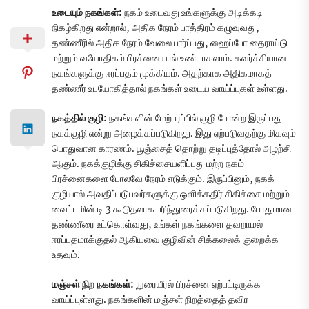
உடையும் நகங்கள்:
நகம் உடைவது உங்களுக்கு அடிக்கடி
நிகழ்கிறது என்றால், அதிக நேரம் பாத்திரம் கழுவுவது,
தண்ணீரில் அதிக நேரம் வேலை பார்ப்பது, ஹைப்போ தைராய்டு
மற்றும் வயோதிகம் பிரச்னையால் உண்டாகலாம். கவர்ச்சியான
நகங்களுக்கு ஈரப்பதம் முக்கியம். அதற்காக அதிகமாகத்
தண்ணீர் உபயோகித்தால் நகங்கள் உடைய வாய்ப்புகள் உள்ளது.
நகத்தில் குழி:
நகங்களின் மேற்பரப்பில் குழி போன்ற இருப்பது
நகக்குழி என்று அழைக்கப்படுகிறது. இது ஏற்படுவதற்கு மிகவும்
பொதுவான காரணம். பூஞ்சைத் தொற்று தடிப்புத்தோல் அழற்சி
ஆகும். நகக்குழிக்கு சிகிச்சையளிப்பது மற்ற நகம்
பிரச்னைகளை போலவே நேரம் எடுக்கும். இருப்பினும், நகக்
குழியால் அவதிப்படுபவர்களுக்கு ஒளிக்கதிர் சிகிச்சை மற்றும்
வைட்டமின் டி 3 கூடுதலாக பரிந்துரைக்கப்படுகிறது. போதுமான
தண்ணீரை உட்கொள்வது, உங்கள் நகங்களை தவறாமல்
ஈரப்பதமாக்குதல் ஆகியவை குழிவின் சிக்கலைக் குறைக்க
உதவும்.
மஞ்சள் நிற நகங்கள்:
நுரையீரல் பிரச்னை ஏற்பட்டிருக்க
வாய்ப்புள்ளது. நகங்களின் மஞ்சள் நிறத்தைத் தவிர