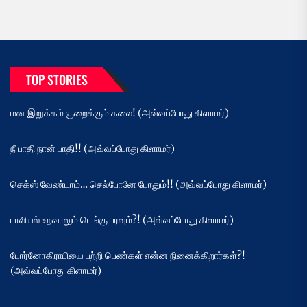
TOP STORIES
மன இறுக்கம் குறைக்கும் கலை! (அவ்வப்போது கிளாமர்)
நீ பாதி நான் பாதி!! (அவ்வப்போது கிளாமர்)
செக்ஸ் வேண்டாம்… செல்போனே போதும்!! (அவ்வப்போது கிளாமர்)
பாலியல் உறவாலும் டெங்கு பரவும்?! (அவ்வப்போது கிளாமர்)
போர்னோகிராபியை பற்றி பெண்கள் என்ன நினைக்கிறார்கள்?!
(அவ்வப்போது கிளாமர்)