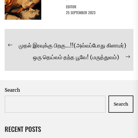
EDITOR
25 SEPTEMBER 2023
Post
முதல் இரவுக்கு பிறகு…!!(அவ்வப்போது கிளாமர்)
Previous
navigation
ஒரு தெய்வம் தந்த பூவே! (மருத்துவம்)
post:
Ne
pos
Search
Search
RECENT POSTS