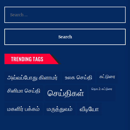
Search
for:
TRENDING TAGS
கட்டுரை
அவ்வப்போது கிளாமர்
உலக செய்தி
தொடர் கட்டுரை
சினிமா செய்தி
செய்திகள்
மகளிர் பக்கம்
மருத்துவம்
வீடியோ