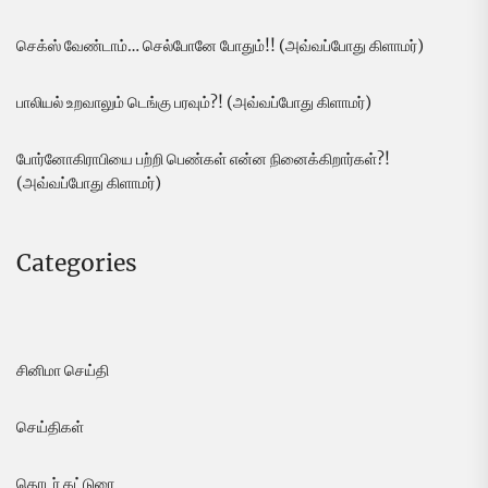
செக்ஸ் வேண்டாம்… செல்போனே போதும்!! (அவ்வப்போது கிளாமர்)
பாலியல் உறவாலும் டெங்கு பரவும்?! (அவ்வப்போது கிளாமர்)
போர்னோகிராபியை பற்றி பெண்கள் என்ன நினைக்கிறார்கள்?!
(அவ்வப்போது கிளாமர்)
Categories
சினிமா செய்தி
செய்திகள்
தொடர் கட்டுரை