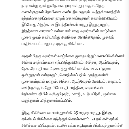
நாடி என்று மூன்றுவிதமாக நாடிகள் துடிக்கும். அந்த
கணக்குதான் நோயினை கண்டறிய உதவும். அந்தக்காலத்தில்
ரத்தக்கொதிப்பினை நாடிக் கொண்டுதான் கணக்கிடுவோம்.
இப்போது அதற்கான இயந்திரங்கள் வந்து இருந்தாலும்,
இதற்கான காரணம் என்ன என்பதை அவர்களின் வாழ்க்கை
முறை மூலம் கண்டறிந்து சிகிச்சை அளிக்கிறோம். முதலில்
பாதிக்கப்பட்ட உறுப்புகளுக்கு சிகிச்சை.
அதன் பிறகு அவர்கள் வாழ்க்கை முறை மற்றும் உணவில் சின்னச்
சின்ன மாற்றங்களை ஏற்படுத்துகிறோம். சித்தா, ஆயுர்வேதம்,
நேச்சுரோபதி என அனைத்து சிகிச்சைக்கான ஃபார்முலா
ஒன்றுதான் என்றாலும், கொடுக்கப்படும் மருந்துகளின்
முறைகள்தான் மாறும். சித்தா, ஆயுர்வேதம் லேகியம், கஷாயம்
என்றிருக்கும். ஹோமியோபதி மாத்திரை வடிவங்கள்.
நேச்சுரோபதியில் அக்குபிரஷர், மசாஜ், உடற்பயிற்சி, மூலிகை
மருந்துகள் பரிந்துரைக்கப்படும்.
இந்த சிகிச்சை மையம் துவங்கி 25 வருஷமாகுது. இங்கு
தங்கியும் சிகிச்சை எடுத்துக் கொள்ளலாம். 21 நாட்கள் தங்கி
சிகிச்சை எடுப்பதால், உடலில் உள்ள கழிவுகள் நீங்கி புத்துணர்ச்சி