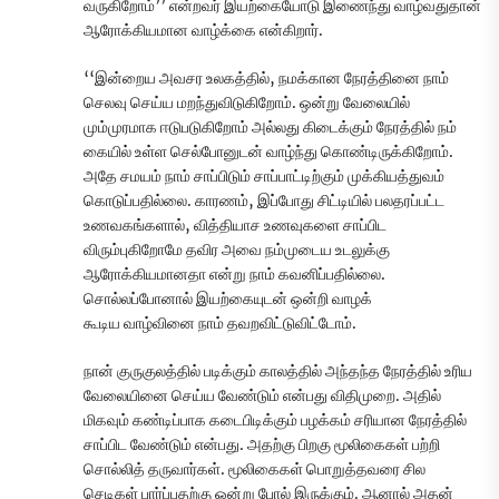
வருகிறோம்’’ என்றவர் இயற்கையோடு இணைந்து வாழ்வதுதான்
ஆரோக்கியமான வாழ்க்கை என்கிறார்.
‘‘இன்றைய அவசர உலகத்தில், நமக்கான நேரத்தினை நாம்
செலவு செய்ய மறந்துவிடுகிறோம். ஒன்று வேலையில்
மும்முரமாக ஈடுபடுகிறோம் அல்லது கிடைக்கும் நேரத்தில் நம்
கையில் உள்ள செல்போனுடன் வாழ்ந்து கொண்டிருக்கிறோம்.
அதே சமயம் நாம் சாப்பிடும் சாப்பாட்டிற்கும் முக்கியத்துவம்
கொடுப்பதில்லை. காரணம், இப்போது சிட்டியில் பலதரப்பட்ட
உணவகங்களால், வித்தியாச உணவுகளை சாப்பிட
விரும்புகிறோமே தவிர அவை நம்முடைய உடலுக்கு
ஆரோக்கியமானதா என்று நாம் கவனிப்பதில்லை.
சொல்லப்போனால் இயற்கையுடன் ஒன்றி வாழக்
கூடிய வாழ்வினை நாம் தவறவிட்டுவிட்டோம்.
நான் குருகுலத்தில் படிக்கும் காலத்தில் அந்தந்த நேரத்தில் உரிய
வேலையினை செய்ய வேண்டும் என்பது விதிமுறை. அதில்
மிகவும் கண்டிப்பாக கடைபிடிக்கும் பழக்கம் சரியான நேரத்தில்
சாப்பிட வேண்டும் என்பது. அதற்கு பிறகு மூலிகைகள் பற்றி
சொல்லித் தருவார்கள். மூலிகைகள் பொறுத்தவரை சில
செடிகள் பார்ப்பதற்கு ஒன்று போல் இருக்கும். ஆனால் அதன்