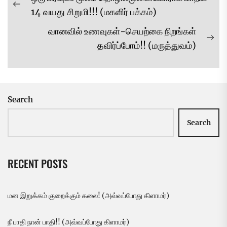
navigation
Previous
14 வயது சிறுமி!!! (மகளிர் பக்கம்)
post:
வானவில் உணவுகள்-செயற்கை நிறங்கள்
Ne
தவிர்ப்போம்!! (மருத்துவம்)
pos
Search
Search
RECENT POSTS
மன இறுக்கம் குறைக்கும் கலை! (அவ்வப்போது கிளாமர்)
நீ பாதி நான் பாதி!! (அவ்வப்போது கிளாமர்)