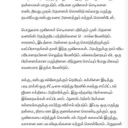
தன்மைகள் மாறுபடும். சரியான மூலிகைச் செடிகளை
கண்டறிவது முதல் அதனைக் கொண்டு எவ்வாறு மருந்து
தயாரிப்பது என்பது வரை அனைத்தும் கற்றுக் கொண்டேன்.
பொதுவாக மூலிகைச் செடிகளை பறிக்கும் முன் அதனை
வணங்கி அதற்குரிய மந்திரங்களை ெசால்ல வேண்டும்.
காரணம், இயற்கை அன்னை நமக்கு கொடுத்திருக்கும்
வரப்பிரசாதங்கள் தான் இந்த மூலிகைகள். அவற்றுக்கு நாம் உரிய
மரியாதையினை செலுத்த வேண்டும். எல்லாவற்றையும் விட ஒரு
பிரச்னைக்கான மருந்தினை பரிந்துரை செய்யும் போது மிகவும்
கவனமாக இருக்க வேண்டும்.
சுக்கு, என்பது எல்லோருக்கும் தெரியும். சுக்கினை இடித்து
பவுடராக்கி ஒரு சிட்டிகை எடுத்து தேனில் கலந்து சாப்பிட்டால்
ஜீரண சக்தியை அதிகரிக்கும். இது எந்தவித பிரச்னையும்
இல்லாதவர்கள் சாப்பிடலாம். ஆனால் அல்சர் பிரச்னை
உள்ளவர்களுக்கு வயிற்று எரிச்சல் ஏற்படும். இப்படி ஒரு மருந்து
நன்மை, தீமை என இரு குணங்களை கொண்டிருக்கும். ஒரு
மூலிகையை எடுத்துக் கொண்டால் அதன் சுவையில் இருந்து,
வாசனை என பல விஷயங்களை கற்றுக் கொள்வோம். அதுதான்