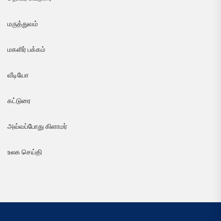
மருத்துவம்
மகளிர் பக்கம்
வீடியோ
கட்டுரை
அவ்வப்போது கிளாமர்
உலக செய்தி