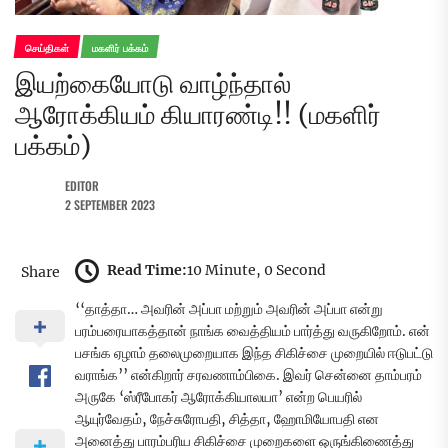
செய்திகள்
மகளிர் பக்கம்
இயற்கையோடு வாழ்ந்தால்
ஆரோக்கியம் கியாரண்டி!! (மகளிர்
பக்கம்)
EDITOR
2 SEPTEMBER 2023
Read Time:
10 Minute, 0 Second
Share
‘‘தாத்தா… அவரின் அப்பா மற்றும் அவரின் அப்பா என்று
பரம்பரையாகத்தான் நாங்க வைத்தியம் பார்த்து வருகிறோம். என்
பசங்க ஏழாம் தலைமுறையாக இந்த சிகிச்சை முறையில் ஈடுபட்டு
வராங்க’’ என்கிறார் சரவணாம்பிகை. இவர் சென்னை தாம்பரம்
அருகே ‘ஸ்ரீபோகர் ஆரோக்கியாலயா’ என்ற பெயரில்
ஆயுர்வேதம், நேச்சுரோபதி, சித்தா, ஹோமியோபதி என
அனைத்து பாரம்பரிய சிகிச்சை முறைகளை ஒருங்கிணைத்து