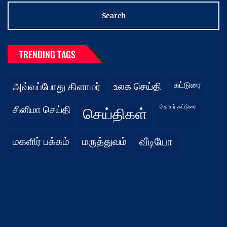
TRENDING TAGS
கட்டுரை
அவ்வப்போது கிளாமர்
உலக செய்தி
தொடர் கட்டுரை
சினிமா செய்தி
செய்திகள்
மகளிர் பக்கம்
மருத்துவம்
வீடியோ