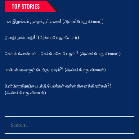
TOP STORIES
மன இறுக்கம் குறைக்கும் கலை! (அவ்வப்போது கிளாமர்)
நீ பாதி நான் பாதி!! (அவ்வப்போது கிளாமர்)
செக்ஸ் வேண்டாம்… செல்போனே போதும்!! (அவ்வப்போது கிளாமர்)
பாலியல் உறவாலும் டெங்கு பரவும்?! (அவ்வப்போது கிளாமர்)
போர்னோகிராபியை பற்றி பெண்கள் என்ன நினைக்கிறார்கள்?!
(அவ்வப்போது கிளாமர்)
Search
for: