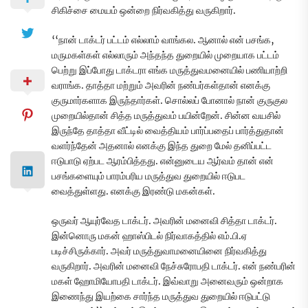
சிகிச்சை மையம் ஒன்றை நிர்வகித்து வருகிறார்.
‘‘நான் டாக்டர் பட்டம் எல்லாம் வாங்கல. ஆனால் என் பசங்க,
மருமகள்கள் எல்லாரும் அந்தந்த துறையில் முறையாக பட்டம்
பெற்று இப்போது டாக்டரா எங்க மருத்துவமனையில் பணியாற்றி
வராங்க. தாத்தா மற்றும் அவரின் நண்பர்கள்தான் எனக்கு
குருமார்களாக இருந்தார்கள். சொல்லப் போனால் நான் குருகுல
முறையில்தான் சித்த மருத்துவம் பயின்றேன். சின்ன வயசில்
இருந்தே தாத்தா வீட்டில் வைத்தியம் பார்ப்பதைப் பார்த்துதான்
வளர்ந்தேன் அதனால் எனக்கு இந்த துறை மேல் தனிப்பட்ட
ஈடுபாடு ஏற்பட ஆரம்பித்தது. என்னுடைய ஆர்வம் தான் என்
பசங்களையும் பாரம்பரிய மருத்துவ துறையில் ஈடுபட
வைத்துள்ளது. எனக்கு இரண்டு மகன்கள்.
ஒருவர் ஆயுர்வேத டாக்டர். அவரின் மனைவி சித்தா டாக்டர்.
இன்னொரு மகன் ஹாஸ்பிடல் நிர்வாகத்தில் எம்.பி.ஏ
படிச்சிருக்கார். அவர் மருத்துவாமனையினை நிர்வகித்து
வருகிறார். அவரின் மனைவி நேச்சுரோபதி டாக்டர். என் நண்பரின்
மகள் ஹோமியோபதி டாக்டர். இவ்வாறு அனைவரும் ஒன்றாக
இணைந்து இயற்கை சார்ந்த மருத்துவ துறையில் ஈடுபட்டு