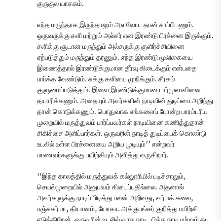
குருகுல யாசகம்.
எந்த மருந்தாக இருந்தாலும் அளவோட தான் சாப்பிடணும்.
ஒருவருக்கு சளி மற்றும் அல்சர் என இரண்டு பிரச்னை இருக்கும்.
சளிக்கு சூடான மருந்தும் அல்சருக்கு குளிர்ச்சியினை
ஏற்படுத்தும் மருந்தும் தரணும். எந்த இரண்டு மூலிகையை
இணைத்தால் இரண்டுக்குமான தீர்வு கிடைக்கும் என்பதை
பார்க்க வேண்டும். சுக்கு சளியை முறிக்கும். சீரகம்
குளுமைப்படுத்தும். இவை இரண்டுக்குமான பார்முலாவினை
தயாரிக்கணும். அதையும் அவர்களின் நாடியின் துடிப்பை அறிந்து
தான் கொடுக்கணும். பொதுவாக எங்களைப் போன்ற பாரம்பரிய
முறையில் மருத்துவம் பார்ப்பவர்கள் நாடியினை கணித்துதான்
சிகிச்சை அளிப்பார்கள். ஒருவரின் நாடித் துடிப்பைக் கொண்டு
உடலில் உள்ள பிரச்னையை அறிய முடியும்’’ என்றவர்
மாணவர்களுக்கு பயிற்சியும் அளித்து வருகிறார்.
‘‘இந்த காலத்தில் மருத்துவக் கல்லூரியில் படிச்சாலும்,
செயல்முறையில் அனுபவம் கிடைப்பதில்லை. அதனால்
அவர்களுக்கு நாடிப் பிடித்து பலன் அறிவது, வர்மக் கலை,
பஞ்சகர்மா, தியானம், யோகா. அக்குபங்சர் குறித்து பயிற்சி
எடுக்கிறேன். ஒருவரின் உடலில் வாத நாடி, பித்த நாடி மற்றும் கப