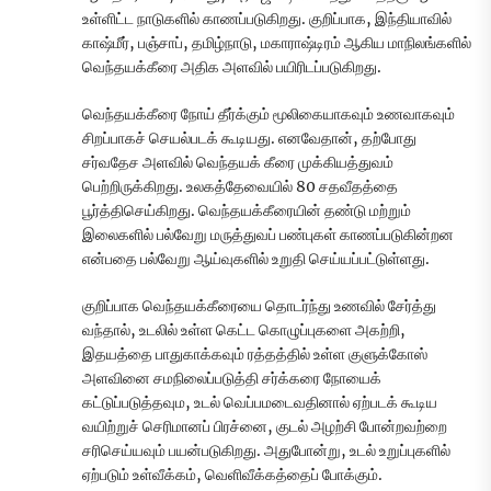
உள்ளிட்ட நாடுகளில் காணப்படுகிறது. குறிப்பாக, இந்தியாவில்
காஷ்மீர், பஞ்சாப், தமிழ்நாடு, மகாராஷ்டிரம் ஆகிய மாநிலங்களில்
வெந்தயக்கீரை அதிக அளவில் பயிரிடப்படுகிறது.
வெந்தயக்கீரை நோய் தீர்க்கும் மூலிகையாகவும் உணவாகவும்
சிறப்பாகச் செயல்படக் கூடியது. எனவேதான், தற்போது
சர்வதேச அளவில் வெந்தயக் கீரை முக்கியத்துவம்
பெற்றிருக்கிறது. உலகத்தேவையில் 80 சதவீதத்தை
பூர்த்திசெய்கிறது. வெந்தயக்கீரையின் தண்டு மற்றும்
இலைகளில் பல்வேறு மருத்துவப் பண்புகள் காணப்படுகின்றன
என்பதை பல்வேறு ஆய்வுகளில் உறுதி செய்யப்பட்டுள்ளது.
குறிப்பாக வெந்தயக்கீரையை தொடர்ந்து உணவில் சேர்த்து
வந்தால், உடலில் உள்ள கெட்ட கொழுப்புகளை அகற்றி,
இதயத்தை பாதுகாக்கவும் ரத்தத்தில் உள்ள குளுக்கோஸ்
அளவினை சமநிலைப்படுத்தி சர்க்கரை நோயைக்
கட்டுப்படுத்தவும, உடல் வெப்பமடைவதினால் ஏற்படக் கூடிய
வயிற்றுச் செரிமானப் பிரச்னை, குடல் அழற்சி போன்றவற்றை
சரிசெய்யவும் பயன்படுகிறது. அதுபோன்று, உடல் உறுப்புகளில்
ஏற்படும் உள்வீக்கம், வெளிவீக்கத்தைப் போக்கும்.