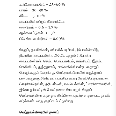
கார்போஹைட்ரேட் – 45-60 %
புரதம் – 20-30 %
லிப்…. – 5-10 %
வைட்டமின் மற்றும் கிளைக்கோ
ஸைடுகள் – 0.6 – 1.7 %
ஆல்கலாய்டுகள்- 0..5%
பிளேவோனாய்டுகள் – 0.09%
மேலும், தயமின்கள், ஃபோலிக் அமிலம், ரிபோஃப்ளேவிந்,
நியாசின், வைட்டமின் ஏ,பி6,கே மற்றும் சி போன்ற
வைட்டமின்கள், செம்பு, பொட்டாசியம், கால்சியம், இரும்பு,
செலினியம், துத்தநாகம், மாங்கனீஸ் போன்ற பல தாதுப்
பொருட்களும் நிறைந்தது.வெந்தயக்கீரையின் மருத்துவப்
பண்புகளுக்கு அதில் உள்ளடங்கிய தாவர வேதிப்பொருட்களான
ட்ரைகோநெலின், ஓரியன்டின், வைடெக்ஸின், ட்ரைகோகமாரின்,
ஜிஸோ ஓரியன்டின் போன்றவைகளேயாகும். மேலும்
வெந்தயக்கீரை மருத்துவ சிறப்பினை பதார்த்த குணபாட நூலில்
கீழ்க்கண்டவாறு குறிப்பிடப்பட்டுள்ளது.
வெந்தயக்கீரையின் குணம்