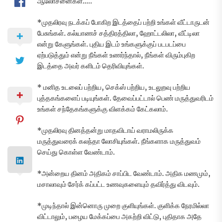
ஆலோசனைகள்…..
*முதலிரவு நடக்கப் போகிற இடத்தைப் பற்றி உங்கள் வீட்டாருடன்
பேசுங்கள். கல்யாணச் சத்திரத்திலா, ஹோட்டலிலா, வீட்டிலா
என்று கேளுங்கள். புதிய இடம் உங்களுக்குப் படபடப்பை
ஏற்படுத்தும் என்று நீங்கள் உணர்ந்தால், நீங்கள் விரும்புகிற
இடத்தை அவர் களிடம் தெரிவியுங்கள்.
* மனித உடலைப் பற்றிய, செக்ஸ் பற்றிய, உடலுறவு பற்றிய
புத்தகங்களைப் படியுங்கள். தேவைப்பட்டால் பெண் மருத்துவரிடம்
உங்கள் சந்தேகங்களுக்கு விளக்கம் கேட்கலாம்.
*முதலிரவு தினத்தன்று மாதவிடாய் வராமலிருக்க
மருத்துவரைக் கலந்தா லோசியுங்கள். நீங்களாக மருத்துவம்
செய்து கொள்ள வேண்டாம்.
*அன்றைய தினம் அதிகம் சாப்பிட வேண்டாம். அதிக மணமும்,
மசாலாவும் சேர்க் கப்பட்ட உணவுகளையும் தவிர்த்து விடவும்.
*முடிந்தால் இன்னொரு முறை குளியுங்கள். குளிக்க நேரமில்லா
விட்டாலும், பழைய மேக்கப்பை அகற்றி விட்டு, புதிதாக அதே