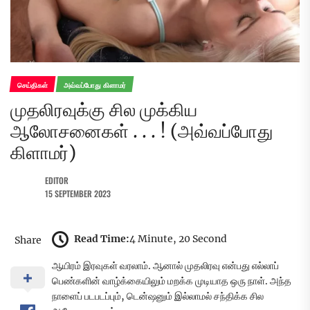
செய்திகள்
அவ்வப்போது கிளாமர்
முதலிரவுக்கு சில முக்கிய
ஆலோசனைகள் . . . ! (அவ்வப்போது
கிளாமர்)
EDITOR
15 SEPTEMBER 2023
Read Time:
4 Minute, 20 Second
Share
ஆயிரம் இரவுகள் வரலாம். ஆனால் முதலிரவு என்பது எல்லாப்
பெண்களின் வாழ்க்கையிலும் மறக்க முடியாத ஒரு நாள். அந்த
நாளைப் படபடப்பும், டென்ஷனும் இல்லாமல் சந்திக்க சில