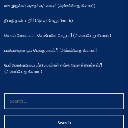
மன இறுக்கம் குறைக்கும் கலை! (அவ்வப்போது கிளாமர்)
நீ பாதி நான் பாதி!! (அவ்வப்போது கிளாமர்)
செக்ஸ் வேண்டாம்… செல்போனே போதும்!! (அவ்வப்போது கிளாமர்)
பாலியல் உறவாலும் டெங்கு பரவும்?! (அவ்வப்போது கிளாமர்)
போர்னோகிராபியை பற்றி பெண்கள் என்ன நினைக்கிறார்கள்?!
(அவ்வப்போது கிளாமர்)
Search
for: