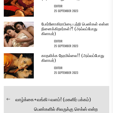
EDITOR
25 SEPTEMBER 2023
போர்னோகிராபியை பற்றி பெண்கள் என்ன
நினைக்கிறார்கள்?! (அவ்வப்போது
கிளாமர்)
EDITOR
25 SEPTEMBER 2023
காதலிக்க நேரமில்லை!! (அவ்வப்போது
கிளாமர்)
EDITOR
25 SEPTEMBER 2023
Post
வாழ்க்கை+வங்கி=வளம்! (மகளிர் பக்கம்)
Previous
navigation
பெண்களில் சிலருக்கு செக்ஸ் என்ற
post: