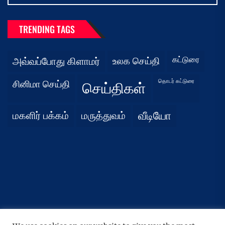
TRENDING TAGS
கட்டுரை
அவ்வப்போது கிளாமர்
உலக செய்தி
தொடர் கட்டுரை
சினிமா செய்தி
செய்திகள்
மகளிர் பக்கம்
மருத்துவம்
வீடியோ