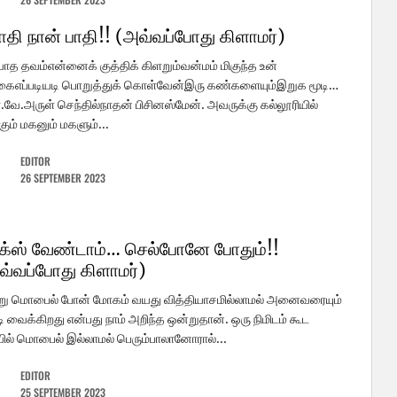
பாதி நான் பாதி!! (அவ்வப்போது கிளாமர்)
யாத தவம்என்னைக் குத்திக் கிளறும்வன்மம் மிகுந்த உன்
ைஎப்படியடி பொறுத்துக் கொள்வேன்இரு கண்களையும்இறுக மூடி…
.வே.அருள் செந்தில்நாதன் பிசினஸ்மேன். அவருக்கு கல்லூரியில்
்கும் மகனும் மகளும்...
EDITOR
26 SEPTEMBER 2023
க்ஸ் வேண்டாம்… செல்போனே போதும்!!
வ்வப்போது கிளாமர்)
று மொபைல் போன் மோகம் வயது வித்தியாசமில்லாமல் அனைவரையும்
ி வைக்கிறது என்பது நாம் அறிந்த ஒன்றுதான். ஒரு நிமிடம் கூட
ல் மொபைல் இல்லாமல் பெரும்பாலானோரால்...
EDITOR
25 SEPTEMBER 2023