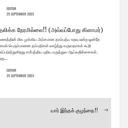
EDITOR
25 SEPTEMBER 2023
தலிக்க நேரமில்லை!! (அவ்வப்போது கிளாமர்)
மணத்தின் மிக முக்கிய அம்சமான தாம்பத்ய உறவு என்ற ஒன்றே
ாமல் பெரும்பாலான தம்பதிகள் வாழ்ந்து வருவதாகக் கூறி
ப்படுத்துகிறது சமீபத்திய புதிய மருத்துவ ஆய்வறிக்கைகள்.
கு...
EDITOR
25 SEPTEMBER 2023
யார் இந்தக் குழந்தை!!
Next
post: