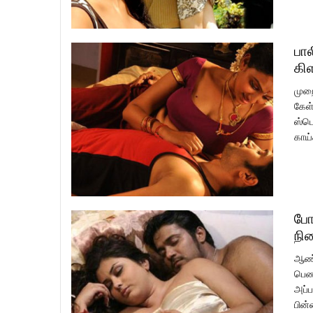
பால
கி
முறை
கேள்
ஸ்பெ
காய்
போ
நி
ஆண்க
பெண்
அப்ப
பின்