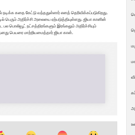
ிக்க கதை கேட்டு வந்ததுள்ளார் எனத் தெரிவிக்கப்படுகிறது.
ச
 பெரும் அதிர்ச்சி அலையை ஏற்படுத்தியுள்ளது. ஜியா கானின்
ட பல பொலிவூட் நட்சத்திரங்களும் இரங்கலும் அதிர்ச்சியும்
த
தனது பெயரை மாற்றியமைத்தார் ஜியா கான்.
மர
மக
வ
க
அ
உ