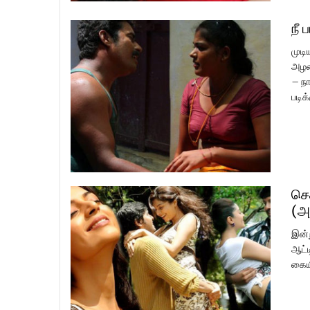
நீ 
முடி
அழக
– நா
படிக
செ
(அ
இன்
ஆட்ட
கையி