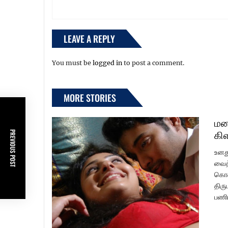
LEAVE A REPLY
You must be
logged in
to post a comment.
MORE STORIES
மன
கி
PREVIOUS POST
உனத
வைத்
கொண்
திரு
பணிப