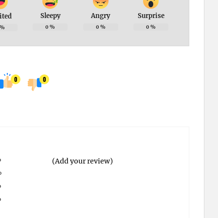
Sleepy
Angry
Surprise
ited
0
%
0
%
0
%
%
0
0
%
(Add your review)
%
%
%
%