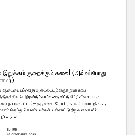
 இறுக்கம் குறைக்கும் கலை! (அவ்வப்போது
ளாமர்)
ு ஆடையையும்எனது ஆடையையும்அருகருகே காய
திருக்கிறாயேஇரண்டும்காய்வதை விட்டுவிட்டுவிளையாடிக்
டிருப்பதைப் பார்! – தபூ சங்கர் கோபியும் சந்தியாவும் புதிதாகத்
மணம் செய்து கொண்டவர்கள். பன்னாட்டு நிறுவனங்களில்
ுரிபவர்கள்....
EDITOR
26 SEPTEMBER 2023