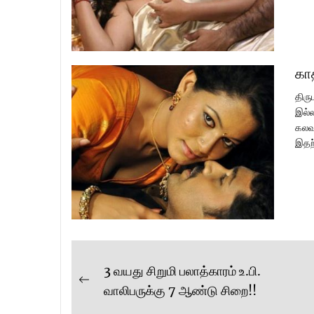
கா
திரு
இல்ல
கலவர
இதற்
Post
3 வயது சிறுமி பலாத்காரம் உ.பி.
Previous
navigation
வாலிபருக்கு 7 ஆண்டு சிறை!!
post: