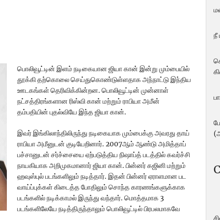
ம
நீ
ச
பொலிவூட்டின் இளம் நடிகையான ஜியா கான் இன்று மும்பையில்
கி
தூக்கி தற்கொலை செய்துகொண்டுள்ளதாக அந்நாட்டு இந்திய
ஊடகங்கள் தெரிவிக்கின்றன. பொலிவூட்டின் முன்னாள்
பா
நட்சத்திரங்களான ரிஸ்வி கான் மற்றும் ராபியா அமீன்
தம்பதியின் புதல்வியே இந்த ஜியா கான்.
ப
இவர் இங்கிலாந்திலிருந்து நடிகையாக மும்பைக்கு அவரது தாய்
(
ராபியா அமீனுடன் குடியேறினார். 2007ஆம் ஆண்டு அமித்தாப்
பச்சானுடன் சர்ச்சையை ஏற்படுத்திய நிஷாப்த் படத்தில் கவர்ச்சி
நாயகியாக அறிமுகமானார் ஜியா கான். பின்னர் கஜினி மற்றும்
C
ஹவுஸ்புல் படங்களிலும் நடித்தார். இதன் பின்னர் ஏராளமான பட
வாய்ப்புக்கள் கிடைத்த போதிலும் சொந்த காரணங்களுக்காக
படங்களில் நடிக்காமல் இருந்து வந்தார். மொத்தமாக 3
படங்களிலேயே நடித்திருந்தாலும் பொலிவூட்டில் பிரபலமாகவே
ச