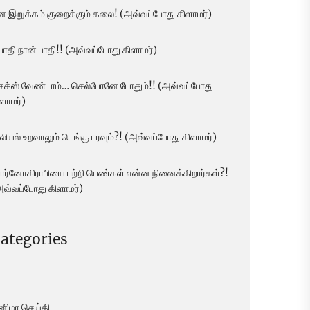
ன இறுக்கம் குறைக்கும் கலை! (அவ்வப்போது கிளாமர்)
 பாதி நான் பாதி!! (அவ்வப்போது கிளாமர்)
ெக்ஸ் வேண்டாம்… செல்போனே போதும்!! (அவ்வப்போது
ளாமர்)
லியல் உறவாலும் டெங்கு பரவும்?! (அவ்வப்போது கிளாமர்)
ோர்னோகிராபியை பற்றி பெண்கள் என்ன நினைக்கிறார்கள்?!
அவ்வப்போது கிளாமர்)
ategories
ினிமா செய்தி