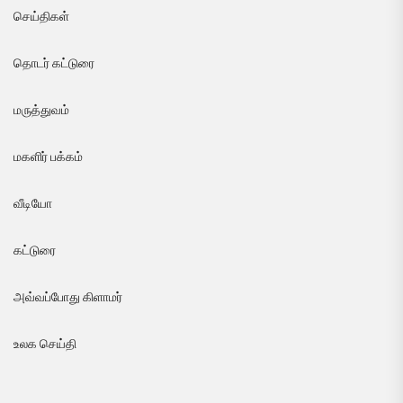
செய்திகள்
தொடர் கட்டுரை
மருத்துவம்
மகளிர் பக்கம்
வீடியோ
கட்டுரை
அவ்வப்போது கிளாமர்
உலக செய்தி