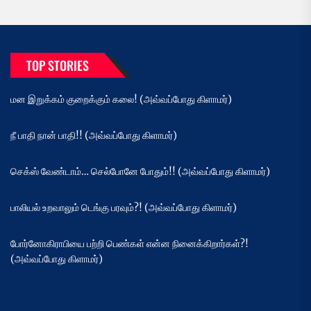
TOP STORIES
மன இறுக்கம் குறைக்கும் கலை! (அவ்வப்போது கிளாமர்)
நீ பாதி நான் பாதி!! (அவ்வப்போது கிளாமர்)
செக்ஸ் வேண்டாம்… செல்போனே போதும்!! (அவ்வப்போது கிளாமர்)
பாலியல் உறவாலும் டெங்கு பரவும்?! (அவ்வப்போது கிளாமர்)
போர்னோகிராபியை பற்றி பெண்கள் என்ன நினைக்கிறார்கள்?!
(அவ்வப்போது கிளாமர்)