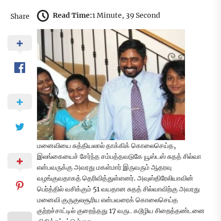
Read Time:
1 Minute, 39 Second
Share
மனைவியை சுத்தியலால் தாக்கிக் கொலைசெய்த,
இலங்கையைச் சேர்ந்த சம்பத்தவடுகே யூஸ்டஸ் சுதத் சில்வா
என்பவருக்கு அவரது மகள்மார் இருவரும் ஆதரவு
வழங்குவதாகத் தெரிவித்துள்ளனர். அவுஸ்திரேலியாவின்
பெர்த்தில் வசிக்கும் 51 வயதான சுதத் சில்வாவிற்கு அவரது
மனைவி குருகுலசூரிய என்பவரைக் கொலைசெய்த
குற்றச்சாட்டில் குறைந்தது 17 வருட கடூழிய சிறைத்தண்டனை