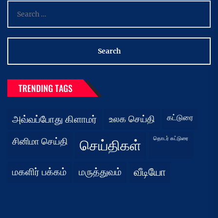
Search
for:
TRENDING TAGS
கட்டுரை
அவ்வப்போது கிளாமர்
உலக செய்தி
தொடர் கட்டுரை
சினிமா செய்தி
செய்திகள்
மகளிர் பக்கம்
மருத்துவம்
வீடியோ