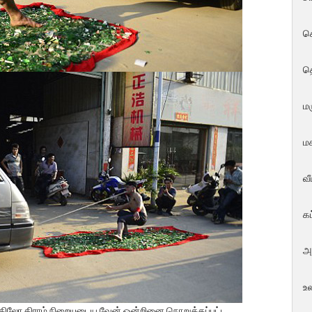
ச
த
மர
மக
வ
க
அ
உ
 கிலோ கிராம் நிறையுடைய வேன் ஒன்றினை நொறுக்கப்பட்ட