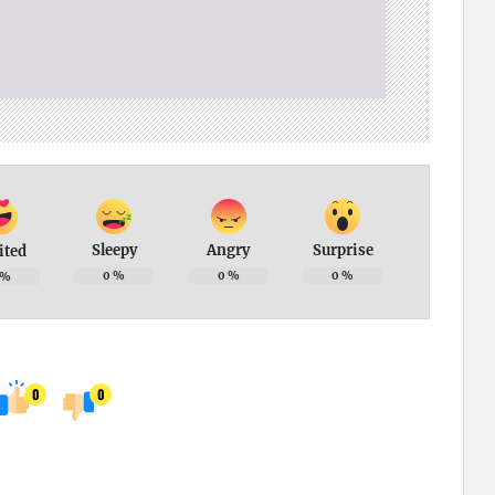
Sleepy
Angry
Surprise
ited
0
%
0
%
0
%
%
0
0