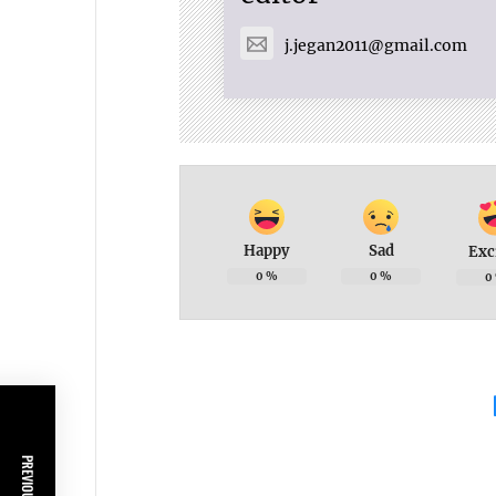
j.jegan2011@gmail.com
Happy
Sad
Exc
0
%
0
%
0