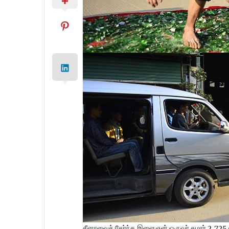
சீனாவைச் சேர்ந்த இளைஞன் ஒருவர் சுமார் 2,725