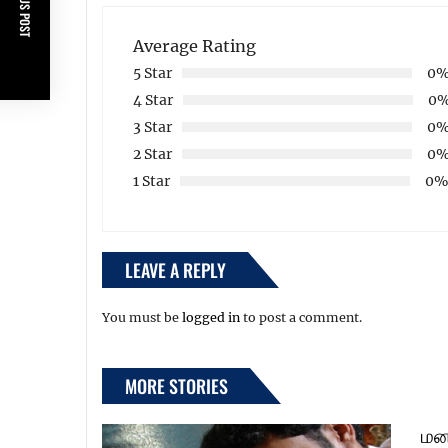
PREVIOUS POST
Average Rating
5 Star
0
4 Star
0
3 Star
0
2 Star
0
1 Star
0
LEAVE A REPLY
You must be
logged in
to post a comment.
MORE STORIES
மன