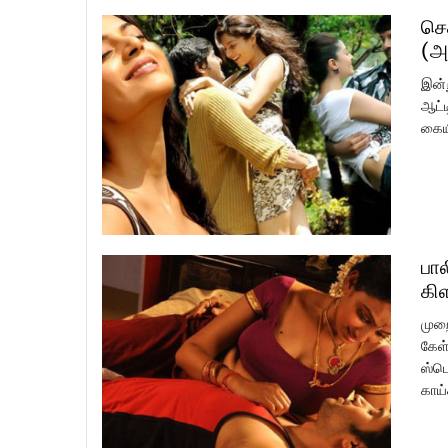
செ
(அ
இன்
ஆட்ட
கையி
பால
கி
முறை
கேள்
ஸ்பெ
காய்