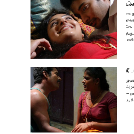
கி
உனத
வைத்
கொண்
திரு
பணிப
நீ 
முடி
அழக
– நா
படிக