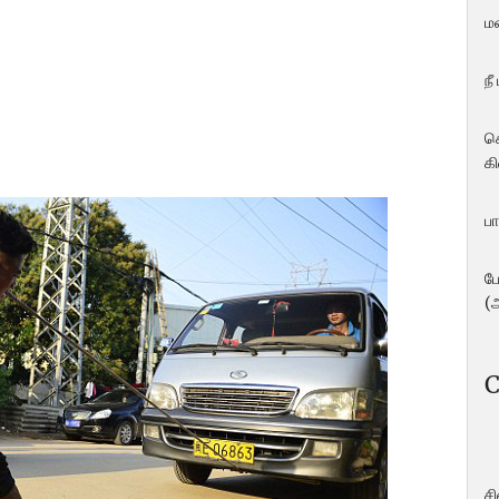
ம
நீ
ச
கி
பா
ப
(
C
ச