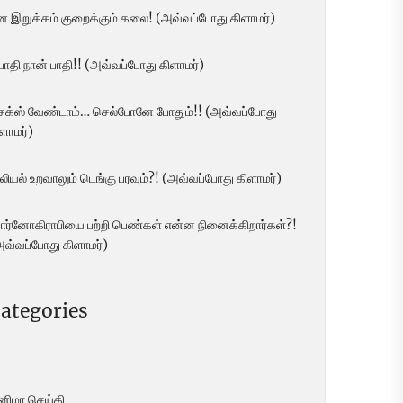
ன இறுக்கம் குறைக்கும் கலை! (அவ்வப்போது கிளாமர்)
 பாதி நான் பாதி!! (அவ்வப்போது கிளாமர்)
ெக்ஸ் வேண்டாம்… செல்போனே போதும்!! (அவ்வப்போது
ளாமர்)
லியல் உறவாலும் டெங்கு பரவும்?! (அவ்வப்போது கிளாமர்)
ோர்னோகிராபியை பற்றி பெண்கள் என்ன நினைக்கிறார்கள்?!
அவ்வப்போது கிளாமர்)
ategories
ினிமா செய்தி