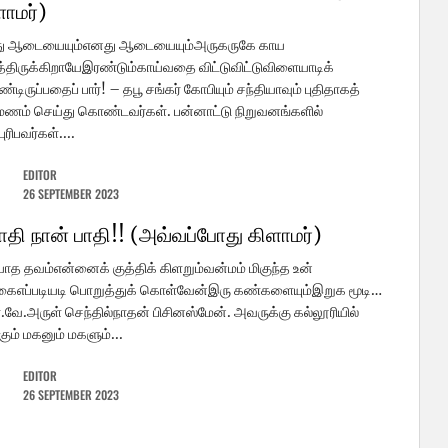
ளாமர்)
ு ஆடையையும்எனது ஆடையையும்அருகருகே காய
திருக்கிறாயேஇரண்டும்காய்வதை விட்டுவிட்டுவிளையாடிக்
டிருப்பதைப் பார்! – தபூ சங்கர் கோபியும் சந்தியாவும் புதிதாகத்
மணம் செய்து கொண்டவர்கள். பன்னாட்டு நிறுவனங்களில்
ுரிபவர்கள்....
EDITOR
26 SEPTEMBER 2023
பாதி நான் பாதி!! (அவ்வப்போது கிளாமர்)
யாத தவம்என்னைக் குத்திக் கிளறும்வன்மம் மிகுந்த உன்
ைஎப்படியடி பொறுத்துக் கொள்வேன்இரு கண்களையும்இறுக மூடி…
.வே.அருள் செந்தில்நாதன் பிசினஸ்மேன். அவருக்கு கல்லூரியில்
்கும் மகனும் மகளும்...
EDITOR
26 SEPTEMBER 2023