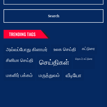
TRENDING TAGS
கட்டுரை
அவ்வப்போது கிளாமர்
உலக செய்தி
தொடர் கட்டுரை
சினிமா செய்தி
செய்திகள்
மகளிர் பக்கம்
மருத்துவம்
வீடியோ