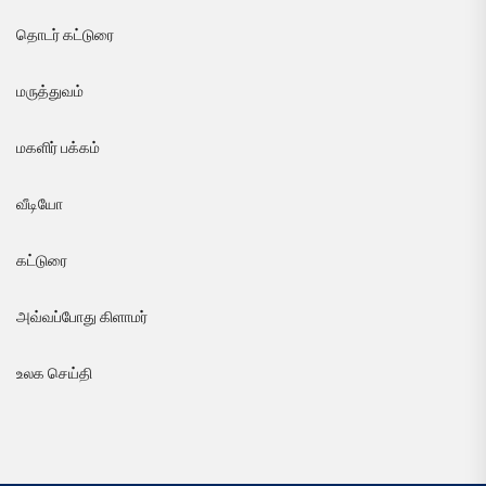
தொடர் கட்டுரை
மருத்துவம்
மகளிர் பக்கம்
வீடியோ
கட்டுரை
அவ்வப்போது கிளாமர்
உலக செய்தி