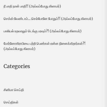
நீ பாதி நான் பாதி!! (அவ்வப்போது கிளாமர்)
செக்ஸ் வேண்டாம்… செல்போனே போதும்!! (அவ்வப்போது கிளாமர்)
பாலியல் உறவாலும் டெங்கு பரவும்?! (அவ்வப்போது கிளாமர்)
போர்னோகிராபியை பற்றி பெண்கள் என்ன நினைக்கிறார்கள்?!
(அவ்வப்போது கிளாமர்)
Categories
சினிமா செய்தி
செய்திகள்