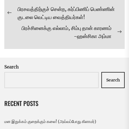
Post
பிரசவத்திற்குச் சென்ற, கர்ப்பிணிப் பெண்ணின்
navigation
Previous
குடலை வெட்டிய வைத்தியர்கள்!
post:
பிரச்சினைக்கு எல்லாம், சிம்பு தான் காரணம்
Ne
-ஹன்சிகா அம்மா
pos
Search
Search
RECENT POSTS
மன இறுக்கம் குறைக்கும் கலை! (அவ்வப்போது கிளாமர்)