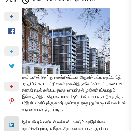
Read Time:
1 Minute, 38 Second
Share
லண்டனின் தெற்கு கென்சின்ட்டன் அருகில் உள்ள நைட்பிரிட்ஜ்
பகுதியில் கட்டப்பட்டு வரும் ஒரு அதிநவீன ‘ஃபிளாட்’, லண்டன்
நகரின் ரியல் எஸ்டேட் துறை வரலாற்றில் முன்னர் எப்போதும்
இல்லாத அதிக தொகையான 140 மில்லியன் பவுண்டுகளுக்கு
(இந்திய மதிப்புக்கு சுமார் ஆயிரத்து நானூறு கோடி) விலை போய்
சாதனை படைத்துள்ளது.
இந்த விபரம் லண்டன் மக்களிடம் கடும் அதிர்ச்சியை
ஏற்படுத்தியுள்ளது. இந்த விற்பனையையடுத்து, பிரபல