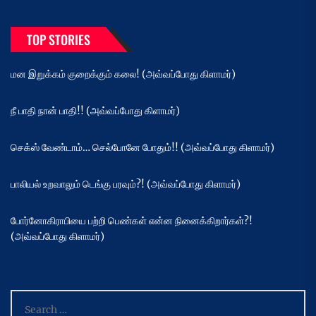
TOP STORIES
மன இறுக்கம் குறைக்கும் கலை! (அவ்வப்போது கிளாமர்)
நீ பாதி நான் பாதி!! (அவ்வப்போது கிளாமர்)
செக்ஸ் வேண்டாம்… செல்போனே போதும்!! (அவ்வப்போது கிளாமர்)
பாலியல் உறவாலும் டெங்கு பரவும்?! (அவ்வப்போது கிளாமர்)
போர்னோகிராபியை பற்றி பெண்கள் என்ன நினைக்கிறார்கள்?!
(அவ்வப்போது கிளாமர்)
Search
for: