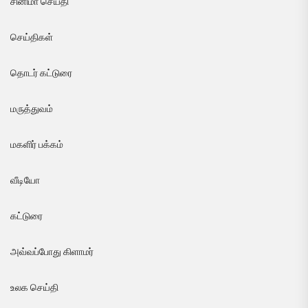
சினிமா செய்தி
செய்திகள்
தொடர் கட்டுரை
மருத்துவம்
மகளிர் பக்கம்
வீடியோ
கட்டுரை
அவ்வப்போது கிளாமர்
உலக செய்தி