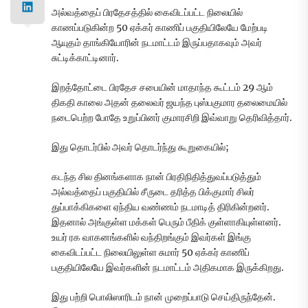
அல்வத்தைப் பிரதேசத்தில் கைவிடப்பட்ட நிலையில்
காணப்படுகின்ற 50 ஏக்கர் காணிப் பகுதியிலேயே மேற்படி
ஆயுதம் தாங்கியோரின் நடமாட்டம் இருப்பதாகவும் அவர்
சுட்டிக்காட்டினார்.
இறத்தோட்டை பிரதேச சபையின் மாதாந்த கூட்டம் 29 ஆம்
திகதி காலை அதன் தலைவர் ஜயந்த புஸ்பகுமார தலைமையில்
நடைபெற்ற போதே உறுப்பினர் குமாரசிறி இவ்வாறு தெரிவித்தார்.
இது தொடர்பில் அவர் தொடர்ந்து கூறுகையில்;
கடந்த சில தினங்களாக நான் பிரதிநிதித்துவப்படுத்தும்
அல்வத்தைப் பகுதியில் சீருடை தரித்த பிக்குமார் சிலர்
துப்பாக்கிகளை ஏந்திய வண்ணம் நடமாடித் திரிகின்றனர்.
இதனால் அங்குள்ள மக்கள் பெரும் பீதிக் குள்ளாகியுள்ளனர்.
உயர் ரக வாகனங்களில் வந்திறங்கும் இவர்கள் இங்கு
கைவிடப்பட்ட நிலையிலுள்ள சுமார் 50 ஏக்கர் காணிப்
பகுதியிலேயே இவர்களின் நடமாட்டம் அதிகமாக இருக்கிறது.
இது பற்றி பொலிஸாரிடம் நான் முறைப்பாடு செய்திருந்தேன்.