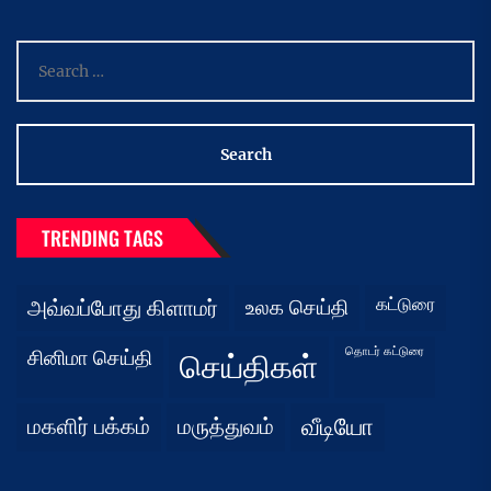
Search
for:
TRENDING TAGS
கட்டுரை
அவ்வப்போது கிளாமர்
உலக செய்தி
தொடர் கட்டுரை
சினிமா செய்தி
செய்திகள்
மகளிர் பக்கம்
மருத்துவம்
வீடியோ