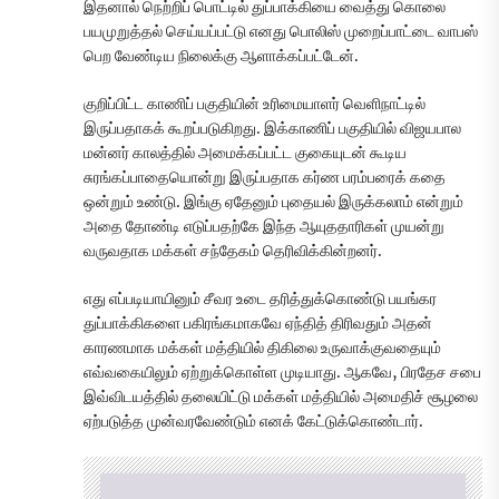
இதனால் நெற்றிப் பொட்டில் துப்பாக்கியை வைத்து கொலை
பயமுறுத்தல் செய்யப்பட்டு எனது பொலிஸ் முறைப்பாட்டை வாபஸ்
பெற வேண்டிய நிலைக்கு ஆளாக்கப்பட்டேன்.
குறிப்பிட்ட காணிப் பகுதியின் உரிமையாளர் வெளிநாட்டில்
இருப்பதாகக் கூறப்படுகிறது. இக்காணிப் பகுதியில் விஜயபால
மன்னர் காலத்தில் அமைக்கப்பட்ட குகையுடன் கூடிய
சுரங்கப்பாதையொன்று இருப்பதாக கர்ண பரம்பரைக் கதை
ஒன்றும் உண்டு. இங்கு ஏதேனும் புதையல் இருக்கலாம் என்றும்
அதை தோண்டி எடுப்பதற்கே இந்த ஆயுததாரிகள் முயன்று
வருவதாக மக்கள் சந்தேகம் தெரிவிக்கின்றனர்.
எது எப்படியாயினும் சீவர உடை தரித்துக்கொண்டு பயங்கர
துப்பாக்கிகளை பகிரங்கமாகவே ஏந்தித் திரிவதும் அதன்
காரணமாக மக்கள் மத்தியில் திகிலை உருவாக்குவதையும்
எவ்வகையிலும் ஏற்றுக்கொள்ள முடியாது. ஆகவே, பிரதேச சபை
இவ்விடயத்தில் தலையிட்டு மக்கள் மத்தியில் அமைதிச் சூழலை
ஏற்படுத்த முன்வரவேண்டும் எனக் கேட்டுக்கொண்டார்.