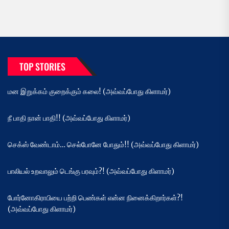
TOP STORIES
மன இறுக்கம் குறைக்கும் கலை! (அவ்வப்போது கிளாமர்)
நீ பாதி நான் பாதி!! (அவ்வப்போது கிளாமர்)
செக்ஸ் வேண்டாம்… செல்போனே போதும்!! (அவ்வப்போது கிளாமர்)
பாலியல் உறவாலும் டெங்கு பரவும்?! (அவ்வப்போது கிளாமர்)
போர்னோகிராபியை பற்றி பெண்கள் என்ன நினைக்கிறார்கள்?!
(அவ்வப்போது கிளாமர்)