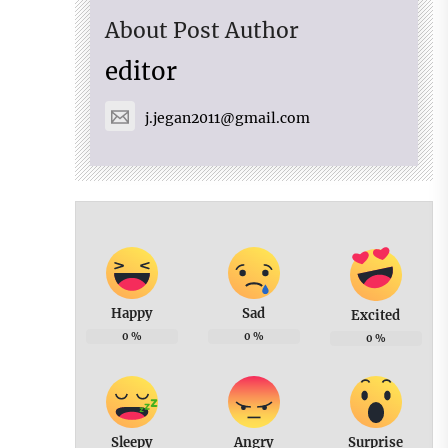
About Post Author
editor
j.jegan2011@gmail.com
Happy
Sad
Excited
0
%
0
%
0
%
Sleepy
Angry
Surprise