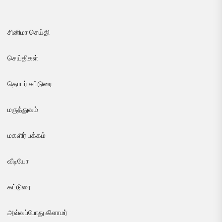
சினிமா செய்தி
செய்திகள்
தொடர் கட்டுரை
மருத்துவம்
மகளிர் பக்கம்
வீடியோ
கட்டுரை
அவ்வப்போது கிளாமர்