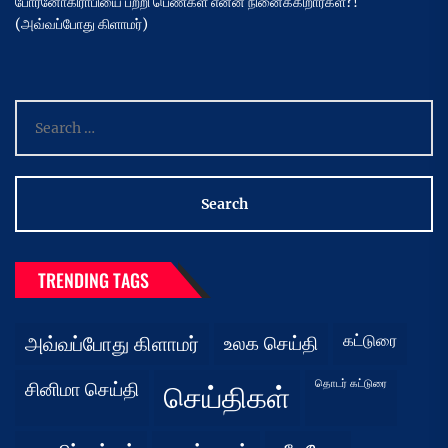
போர்னோகிராபியை பற்றி பெண்கள் என்ன நினைக்கிறார்கள்?!
(அவ்வப்போது கிளாமர்)
Search
for:
TRENDING TAGS
கட்டுரை
அவ்வப்போது கிளாமர்
உலக செய்தி
தொடர் கட்டுரை
சினிமா செய்தி
செய்திகள்