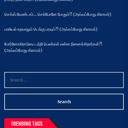
செக்ஸ் வேண்டாம்… செல்போனே போதும்!! (அவ்வப்போது கிளாமர்)
பாலியல் உறவாலும் டெங்கு பரவும்?! (அவ்வப்போது கிளாமர்)
போர்னோகிராபியை பற்றி பெண்கள் என்ன நினைக்கிறார்கள்?!
(அவ்வப்போது கிளாமர்)
Search
for:
TRENDING TAGS