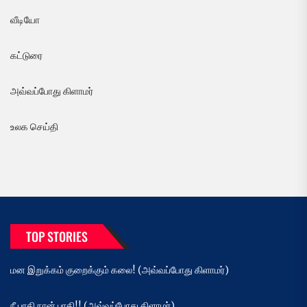
வீடியோ
கட்டுரை
அவ்வப்போது கிளாமர்
உலக செய்தி
TOP STORIES
மன இறுக்கம் குறைக்கும் கலை! (அவ்வப்போது கிளாமர்)
நீ பாதி நான் பாதி!! (அவ்வப்போது கிளாமர்)