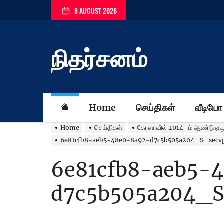
Skip
8 AUGUST 2026
to
the
content
நிதர்சனம்
Home
செய்திகள்
வீடியோ
Home
செய்திகள்
கேரளாவில் 2014–ம் ஆண்டு குழந
6e81cfb8-aeb5-48e0-8a92-d7c5b505a204_S_secv
6e81cfb8-aeb5-
d7c5b505a204_S