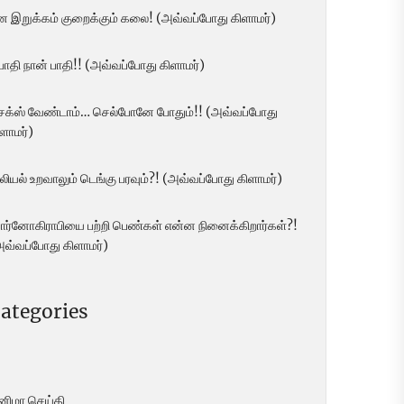
ன இறுக்கம் குறைக்கும் கலை! (அவ்வப்போது கிளாமர்)
 பாதி நான் பாதி!! (அவ்வப்போது கிளாமர்)
ெக்ஸ் வேண்டாம்… செல்போனே போதும்!! (அவ்வப்போது
ளாமர்)
லியல் உறவாலும் டெங்கு பரவும்?! (அவ்வப்போது கிளாமர்)
ோர்னோகிராபியை பற்றி பெண்கள் என்ன நினைக்கிறார்கள்?!
அவ்வப்போது கிளாமர்)
ategories
ினிமா செய்தி