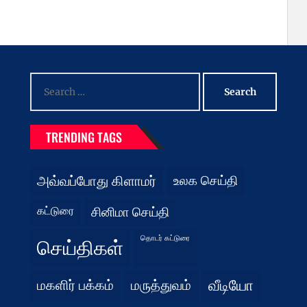
Search
for:
TRENDING TAGS
அவ்வப்போது கிளாமர்
உலக செய்தி
கட்டுரை
சினிமா செய்தி
தொடர் கட்டுரை
செய்திகள்
மகளிர் பக்கம்
மருத்துவம்
வீடியோ