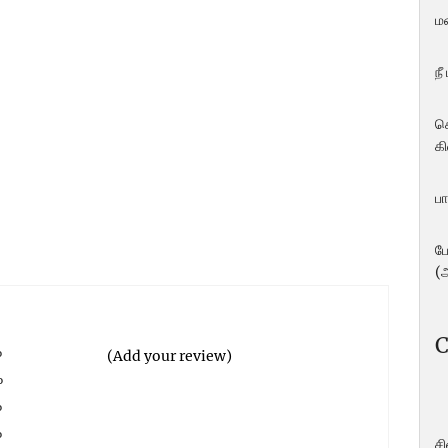
ம
நீ
ச
கி
பா
ப
(
C
%
(Add your review)
%
%
%
ச